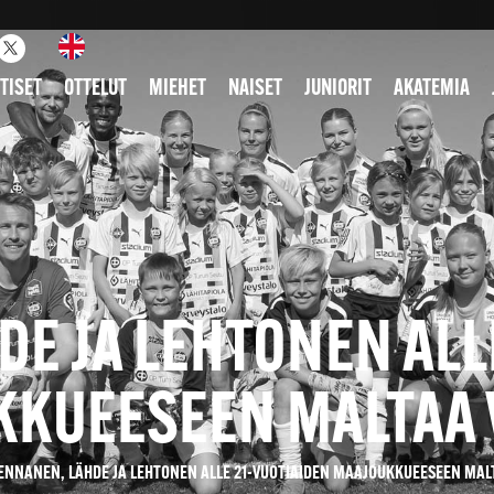
TISET
OTTELUT
MIEHET
NAISET
JUNIORIT
AKATEMIA
E JA LEHTONEN ALL
KKUEESEEN MALTAA 
ENNANEN, LÄHDE JA LEHTONEN ALLE 21-VUOTIAIDEN MAAJOUKKUEESEEN MAL