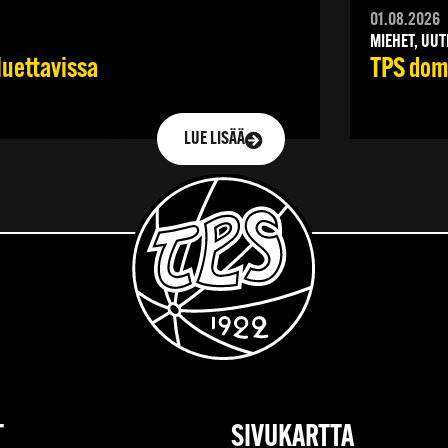
01.08.2026
MIEHET, UUT
TPS domi
luettavissa
LUE LISÄÄ
T
SIVUKARTTA