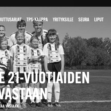
JUTTUSARJAT
TPS-KAUPPA
YRITYKSILLE
SEURA
LIPUT
E 21-VUOTIAIDEN
VASTAAN
TAA VASTAAN