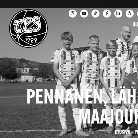
UU
PENNANEN, LÄHD
MAAJOU
ETUSIVU
»
P