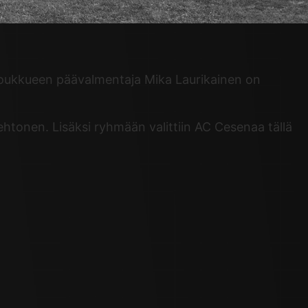
Joukkueen päävalmentaja Mika Laurikainen on
htonen. Lisäksi ryhmään valittiin AC Cesenaa tällä