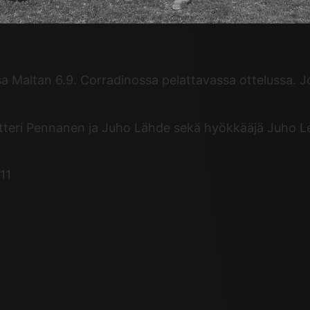
a Maltan 6.9. Corradinossa pelattavassa ottelussa. 
etteri Pennanen ja Juho Lähde sekä hyökkääjä Juho Le
11