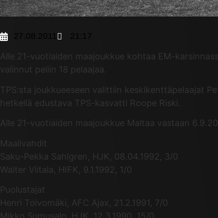
27.08.2011
21:17
Alle 21-vuotiaiden maajoukkue kohtaa EM-karsinnass
valinnut peliin 18 pelaajaa.
TPS:sta joukkueeseen valittiin keskikenttäpelaajat P
hetkellä edustava TPS-kasvatti Roope Riski.
Alle 21-vuotiaiden maajoukkue Maltaa vastaan 6.9.20
Maalivahdit
Saku-Pekka Sahlgren, HJK, 08.04.1992, 3/0
Walter Viitala, HIFK, 9.1.1992, 1/0
Puolustajat
Henri Toivomäki, AFC Ajax, 21.2.1991, 7/0
Mikko Sumusalo, HJK, 12.3.1990, 15/0