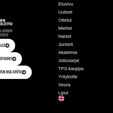
Etusivu
Uutiset
Ottelut
Miehet
Naiset
Juniorit
LLE
Akatemia
STIEDOT
Juttusarjat
TPS-kauppa
TEN RSS-SYÖTE
Yrityksille
Seura
Liput