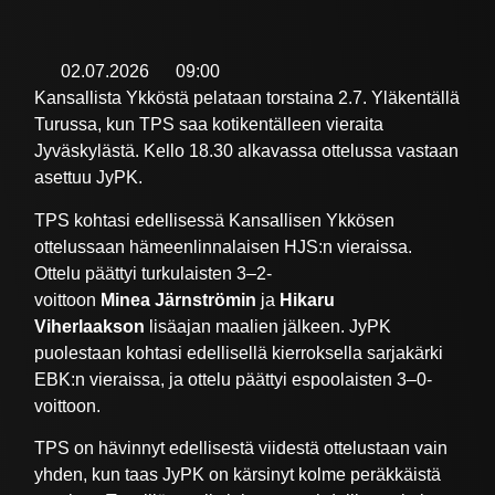
02.07.2026
09:00
Kansallista Ykköstä pelataan torstaina 2.7. Yläkentällä
Turussa, kun TPS saa kotikentälleen vieraita
Jyväskylästä. Kello 18.30 alkavassa ottelussa vastaan
asettuu JyPK.
TPS kohtasi edellisessä Kansallisen Ykkösen
ottelussaan hämeenlinnalaisen HJS:n vieraissa.
Ottelu päättyi turkulaisten 3–2-
voittoon
Minea
Järnströmin
ja
Hikaru
Viherlaakson
lisäajan maalien jälkeen. JyPK
puolestaan kohtasi edellisellä kierroksella sarjakärki
EBK:n vieraissa, ja ottelu päättyi espoolaisten 3–0-
voittoon.
TPS on hävinnyt edellisestä viidestä ottelustaan vain
yhden, kun taas JyPK on kärsinyt kolme peräkkäistä