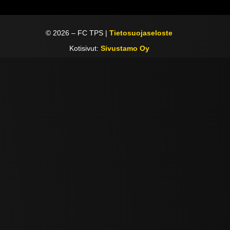
©
2026
– FC TPS |
Tietosuojaseloste
Kotisivut:
Sivustamo Oy