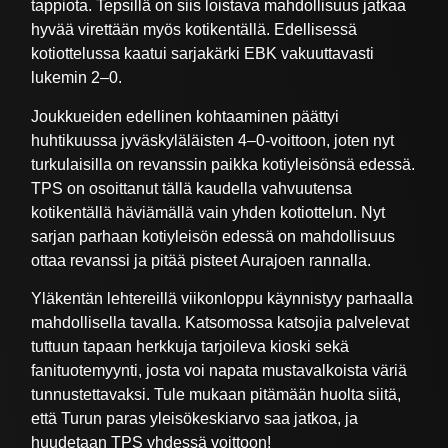
tappiota. Tepsillä on siis loistava mahdollisuus jatkaa
hyvää virettään myös kotikentällä. Edellisessä
kotiottelussa kaatui sarjakärki EBK vakuuttavasti
lukemin 2–0.
Joukkueiden edellinen kohtaaminen päättyi
huhtikuussa jyväskyläläisten 4–0-voittoon, joten nyt
turkulaisilla on revanssin paikka kotiyleisönsä edessä.
TPS on osoittanut tällä kaudella vahvuutensa
kotikentällä häviämällä vain yhden kotiottelun. Nyt
sarjan parhaan kotiyleisön edessä on mahdollisuus
ottaa revanssi ja pitää pisteet Aurajoen rannalla.
Yläkentän lehtereillä viikonloppu käynnistyy parhaalla
mahdollisella tavalla. Katsomossa katsojia palvelevat
tuttuun tapaan herkkuja tarjoileva kioski sekä
fanituotemyynti, josta voi napata mustavalkoista väriä
tunnustettavaksi. Tule mukaan pitämään huolta siitä,
että Turun paras yleisökeskiarvo saa jatkoa, ja
huudetaan TPS yhdessä voittoon!