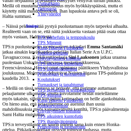
vähän herpaantui ja pelaajien etäisyydet venyivät turhan pitkiksi.
Uutisarkisto
Meillä oli muutama mahdollisuus myös hyökkäyspäässä, mutta ei
Tietosuoja
käytetty niitä mahdollisuuksia. Ihan lupauksia antava peli se oli,
Yhteystiedot
Haltia summasi.
– Näissä peleissä pitää pystyä puolustamaan myös tarpeeksi alhaalta.
Toiminta
Realiteetti vaan on se, että näitä joukkueita vastaan pitää osata ottaa
myös vastaan, Haltia tietää.
TPS perhefutis ja temppukoulu
TPS Mimmit
TPS:n puolustuspelin monivuotinen tukipilari
Emma Santamäki
Kimi-Tiikerin Futiskerho
jatkaa ainakin kevätkauden pelejään Italian Serie A:n U.P.C.
Joukkuetoiminta
Tavagnaccossa. Keskikenttäpelaaja
Sini Laaksonen
jatkaa uraansa
Erityisryhmien toiminta
puolestaan Unkarin hallitsevassa mestarijoukkueessa,
TPS aikuisten kuntofutis
Ferencvárosissa. Hän sai omat opintonsa päätökseen Yhdysvalloissa
TPS iltapäivätoiminta
joulukuussa. Molemmat debytoivat Naisten liigassa TPS-paidassa jo
Pelinohjaus ja tuomarointi
kaudella 2013.
Koulutukset
Turnaukset ja tapahtumat
– Meillä on tässä seurassa se periaate, että pyrimme auttamaan
TPS perhefutis ja temppukoulu
pelaajiamme ulkomaille, mutta toivotamme heidät mielellämme
TPS Mimmit
myös takaisin, silloin kun paluu kotimaahan on heille ajankohtaista.
Kimi-Tiikerin Futiskerho
On hieno asia, että pelaajillemme on auennut ihan uusia
Joukkuetoiminta
mahdollisuuksia myös kansainvälisiltä kentiltä, TPS:n päävalmentaja
Erityisryhmien toiminta
Sami Haltia muistuttaa.
TPS aikuisten kuntofutis
TPS iltapäivätoiminta
TPS:n terveystilanne on suurin piirtein sama kuin ennen Honka-
Pelinohjaus ja tuomarointi
ottelua. Pitkäaikaispotilaat pysyvät toipuvat rauhassa, mutta