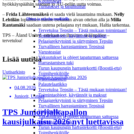
Koulutukset
hyökkäyspäähän saadaan jo ÅU-peliin uutta voimaa.
Turnaukset ja tapahtumat
–
Frida Lähteenmäkeä
ei saada vielä lauantaina mukaan.
Nelly
Ohjeet ja palvelut tepsiläisille
Lehtilän
lopullinen tilanne tsekataan aivan ottelun alla ja
Milla
Rantamäki
saadaan uutena pelaajana nyt mukaan, Haltia tarkentaa.
Tervetuloa Tepsiin – Tästä mukaan toimintaan!
TPS – Åland United -otteluun on ilmainen sisäänpääsy –
Toimintaohjeet, käytännöt ja maksut
tervetuloa!
Pelaajarekrytointi ja siirtyminen Tepsiin
Turvallinen harrastaminen Tepsissä
Varusteasiat
Vakuutukset ja ohjeet tapaturman sattuessa
Lisää uutisia
Harrastamisen tuki
Turun kaupungin harrastekortti (Boostii-etu)
Uutisarkisto
Toimihenkilöille
Vuorokalenteri
Palautelaatikko
04.08.2026
Tervetuloa Tepsiin – Tästä mukaan toimintaan!
Toimintaohjeet, käytännöt ja maksut
Juniorit, Uutiset
Pelaajarekrytointi ja siirtyminen Tepsiin
Turvallinen harrastaminen Tepsissä
TPS Juniorijalkapallon
Varusteasiat
Vakuutukset ja ohjeet tapaturman sattuessa
kausijulkaisu 2026 nyt luettavissa
Harrastamisen tuki
Turun kaupungin harrastekortti (Boostii-etu)
Toimihenkilöille