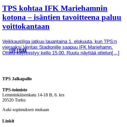
TPS kohtaa IFK Mariehamnin
kotona – isäntien tavoitteena paluu
voittokantaan
Veikkausliiga jatkuu lauantaina 1. elokuuta, kun TPS:n
vieraaksi Veritas Stadionille saapuu IFK Mariehamn.
LUE LISÄÄ
Ottelu käynnistyy kello 15.00. Ruutu näyttää ottelun[…]
TPS Jalkapallo
TPS-toimisto
Lemminkäisenkatu 14-18 B, 6. krs
20520 Turku
Auki sopimuksen mukaan
Linkit