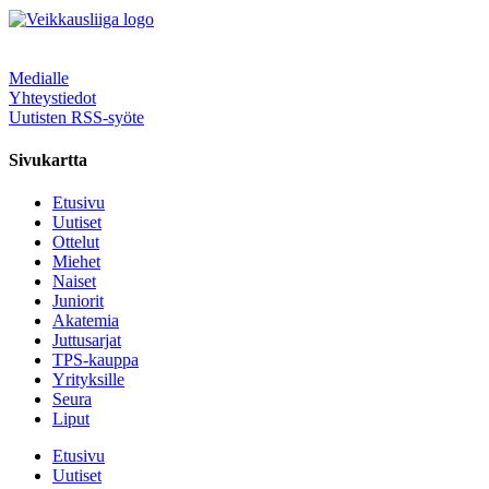
Medialle
Yhteystiedot
Uutisten RSS-syöte
Sivukartta
Etusivu
Uutiset
Ottelut
Miehet
Naiset
Juniorit
Akatemia
Juttusarjat
TPS-kauppa
Yrityksille
Seura
Liput
Etusivu
Uutiset