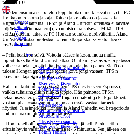
niukasti 1-0.
Kahden ensimmäisen ottelun lopputulokset merkitsevät sitä, että FC
Honka on jo varma jatkaja. Toinen jatkopaikka on jaossa siis
Uutiset
Kupittaalla lauantaina. TPS:n ja Åland Unitedin ottelussa ei tarvitse
Ottelut
tuijotella mitään maalieroja, vaan pisteet ratkaisevat. MIkäli TPS
Miehet
voittaa ottelun, jatkaa se FC Hongan seuraksi puolivälieriin. Åland
Naiset
United varmistaa puolestaan oman jatkopaikkansa voiton lisäksi
Juniorit
myös tasapelillä.
– Pelin henki on selvä. Voitolla pääsee jatkoon, mutta muilla
TPS
lopputuloksilla Åland United jatkaa. On ihan hyvä asia, että jo tässä
vaiheessa pelataan otteluita, joissa on todellinen panos. Sieltä on
Seuran esittely ja historia
tulossa Hongan tapaan taas todella kova jengi vastaan, TPS:n
Strategia ja arvot
päävalmentaja
Sami Haltia
tietää.
Yhdistyksen säännöt
Jäsenyys ja jäsenehdot
Haltia oli kohtuullisen tyytyväinen TPS:n esitykseen Espoossa,
Töihin Tepsiin
vaikka tuliaisina olikin niukka tappio. Hän painottaa TPS:n
Uutisarkisto
pelaamisessa erästä perusasiaa. Liigan ennakoituja kärkijoukkueita
Tietosuoja
vastaan pitää osata varautua ottamaan myös vastaan tarpeeksi
Yhteystiedot
nöyrästi. Ja esimerkiksi Hongan ja Åland Unitedin voi kategorioida
Seuran esittely ja historia
näihin ennakoituihin kärkijoukkueisiin.
Strategia ja arvot
Yhdistyksen säännöt
– Honka-peli oli loppujen lopuksi ihan ehjä peli. Puolustettiin
Jäsenyys ja jäsenehdot
erittäin hyvin varsinkin ensimmäiset 45 minuuttia. Sen jälkeen ote
Töihin Tepsiin