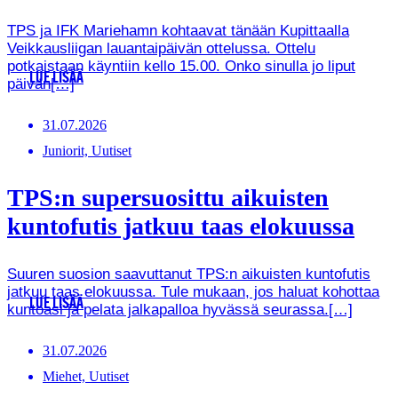
TPS ja IFK Mariehamn kohtaavat tänään Kupittaalla
Veikkausliigan lauantaipäivän ottelussa. Ottelu
potkaistaan käyntiin kello 15.00. Onko sinulla jo liput
LUE LISÄÄ
päivän[…]
31.07.2026
Juniorit, Uutiset
TPS:n supersuosittu aikuisten
kuntofutis jatkuu taas elokuussa
Suuren suosion saavuttanut TPS:n aikuisten kuntofutis
jatkuu taas elokuussa. Tule mukaan, jos haluat kohottaa
LUE LISÄÄ
kuntoasi ja pelata jalkapalloa hyvässä seurassa.[…]
31.07.2026
Miehet, Uutiset