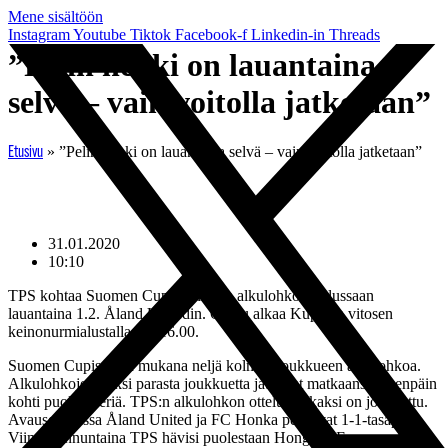
Mene sisältöön
Instagram
Youtube
Tiktok
Facebook-f
Linkedin-in
Threads
”Pelin henki on lauantaina
selvä – vain voitolla jatketaan”
»
”Pelin henki on lauantaina selvä – vain voitolla jatketaan”
Etusivu
31.01.2020
10:10
TPS kohtaa Suomen Cupin toisessa alkulohko-ottelussaan
lauantaina 1.2. Åland Unitedin. Ottelu alkaa Kupittaa vitosen
keinonurmialustalla klo 16.00.
Suomen Cupissa on mukana neljä kolmen joukkueen alkulohkoa.
Alkulohkojen kaksi parasta joukkuetta jatkavat matkaansa eteenpäin
kohti puolivälieriä. TPS:n alkulohkon otteluista kaksi on jo pelattu.
Avausottelussa Åland United ja FC Honka pelasivat 1-1-tasapelin.
Viime sunnuntaina TPS hävisi puolestaan Hongalle Espoossa