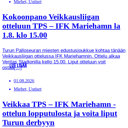
Miehet, Uutiset
Kokoonpano Veikkausliigan
otteluun TPS – IFK Mariehamn la
1.8. klo 15.00
Turun Palloseuran miesten edustusjoukkue kohtaa tänään
Veikkausliigan ottelussa IFK Mariehamnin. Ottelu alkaa
Veritas Stadionilla kello 15.00. Liput otteluun voit
LUE LISÄÄ
ostaa[…]
01.08.2026
Miehet, Uutiset
Veikkaa TPS – IFK Mariehamn -
ottelun lopputulosta ja voita liput
Turun derbyyn