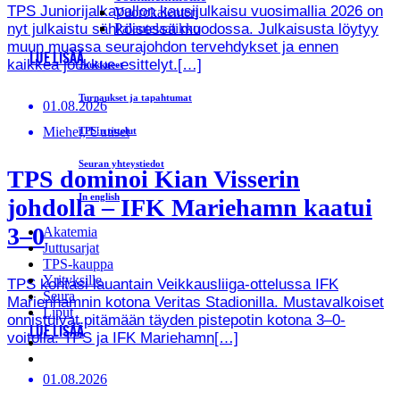
TPS Juniorijalkapallon kausijulkaisu vuosimallia 2026 on
Vuorokalenteri
nyt julkaistu sähköisessä muodossa. Julkaisusta löytyy
Palautelaatikko
muun muassa seurajohdon tervehdykset ja ennen
LUE LISÄÄ
kaikkea joukkue-esittelyt.[…]
Joukkueet
Turnaukset ja tapahtumat
01.08.2026
Miehet, Uutiset
TPS:n ottelut
Seuran yhteystiedot
TPS dominoi Kian Visserin
In english
johdolla – IFK Mariehamn kaatui
3–0
Akatemia
Juttusarjat
TPS-kauppa
Yrityksille
TPS kohtasi lauantain Veikkausliiga-ottelussa IFK
Seura
Marienhamnin kotona Veritas Stadionilla. Mustavalkoiset
Liput
onnistuivat pitämään täyden pistepotin kotona 3–0-
LUE LISÄÄ
voitolla. TPS ja IFK Mariehamn[…]
01.08.2026