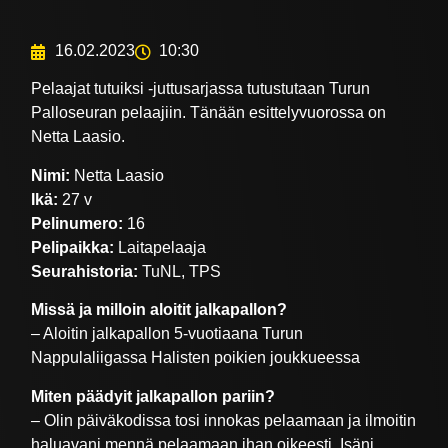
16.02.2023
10:30
Pelaajat tutuiksi -juttusarjassa tutustutaan Turun
Palloseuran pelaajiin. Tänään esittelyvuorossa on
Netta Laasio.
Nimi:
Netta Laasio
Ikä:
27 v
Pelinumero:
16
Pelipaikka:
Laitapelaaja
Seurahistoria:
TuNL, TPS
Missä ja milloin aloitit jalkapallon?
– Aloitin jalkapallon 5-vuotiaana Turun
Nappulaliigassa Halisten poikien joukkueessa
Miten päädyit jalkapallon pariin?
– Olin päiväkodissa tosi innokas pelaamaan ja ilmoitin
haluavani mennä pelaamaan ihan oikeesti. Isäni