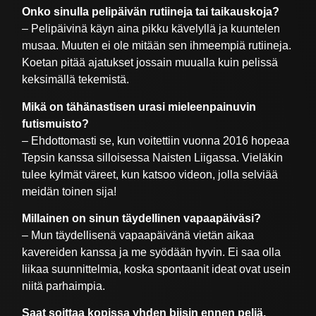
Onko sinulla pelipäivän rutiineja tai taikauskoja?
– Pelipäivinä käyn aina pikku kävelyllä ja kuuntelen
musaa. Muuten ei ole mitään sen ihmeempiä rutiineja.
Koetan pitää ajatukset jossain muualla kuin pelissä
keksimällä tekemistä.
Mikä on tähänastisen urasi mieleenpainuvin
futismuisto?
– Ehdottomasti se, kun voitettiin vuonna 2016 hopeaa
Tepsin kanssa silloisessa Naisten Liigassa. Vieläkin
tulee kylmät väreet, kun katsoo videon, jolla selviää
meidän toinen sija!
Millainen on sinun täydellinen vapaapäiväsi?
– Mun täydellisenä vapaapäivänä vietän aikaa
kavereiden kanssa ja me syödään hyvin. Ei saa olla
liikaa suunnittelmia, koska spontaanit ideat ovat usein
niitä parhaimpia.
Saat soittaa kopissa yhden biisin ennen peliä.