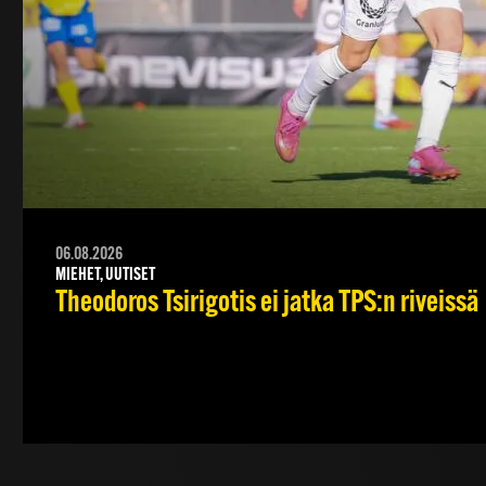
06.08.2026
MIEHET, UUTISET
Theodoros Tsirigotis ei jatka TPS:n riveissä