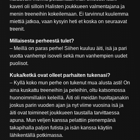
kaveri oli silloin Halisten joukkueen valmentajana ja
menin treeneihin kokeilemaan. Ei tarvinnut kuulemma
miettiä jatkoa, vaan kysyin heti et koska on seuraavat
treenit.
Millaisesta perheestä tulet?
– Meillä on paras perhe! Siihen kuuluu äiti, isä ja pari
vuotta vanhempi isoveli sekä mun vanhempien uudet
puolisot.
Kuka/ketkä ovat olleet parhaiten tukenasi?
– Kyllä koko mun perhe on tukenut mua alusta asti! On
aina kuskattu treeneihin ja peleihin, oltu katsomossa
huonoimmillakin keleillä. Äiti oli meidän huoltajanakin
joskus parin vuoden ajan ja nyt viime vuosina isä ja
äiti ovat toimineet joukkueen taustalla tarvittaessa
apuna. Mun veljen kanssa pelattiin pienempänä
takapihalla paljon futista ja isän kanssa käytiin
lähikentällä potkimassa.