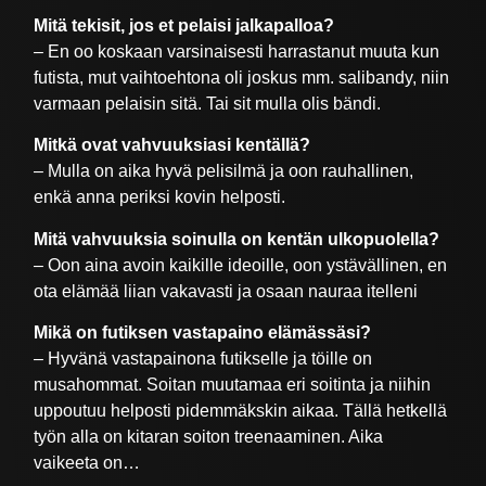
Mitä tekisit, jos et pelaisi jalkapalloa?
– En oo koskaan varsinaisesti harrastanut muuta kun
futista, mut vaihtoehtona oli joskus mm. salibandy, niin
varmaan pelaisin sitä. Tai sit mulla olis bändi.
Mitkä ovat vahvuuksiasi kentällä?
– Mulla on aika hyvä pelisilmä ja oon rauhallinen,
enkä anna periksi kovin helposti.
Mitä vahvuuksia soinulla on kentän ulkopuolella?
– Oon aina avoin kaikille ideoille, oon ystävällinen, en
ota elämää liian vakavasti ja osaan nauraa itelleni
Mikä on futiksen vastapaino elämässäsi?
– Hyvänä vastapainona futikselle ja töille on
musahommat. Soitan muutamaa eri soitinta ja niihin
uppoutuu helposti pidemmäkskin aikaa. Tällä hetkellä
työn alla on kitaran soiton treenaaminen. Aika
vaikeeta on…