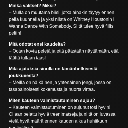
Minkä valitset? Miksi?
– Mulla on muutama biisi, jotka ainakin täytyy ennen
peliä kuunnella ja yksi niistä on Whitney Houstonin I
Wanna Dance With Somebody. Siitä tulee hyvä fiilis
peliin!
Mitä odotat ensi kaudelta?
– Ootan kovia pelejä ja että päästään näyttämään, että
täältä tullaan taas!
Mitä ajatuksia sinulla on tämänhetkisestä
joukkueesta?
– Meillä on nälkäinen ja yhtenäinen jengi, jossa on
tasapainoisesti kokemusta ja nuorta virtaa.
Miten kauteen valmistautuminen sujuu?
– Kauteen valmistautuminen on sujunut tosi hyvin!
Ollaan pelattu hyviä treenimatseja ja niitä on luvassa
vielä hyvä määrä ennen kauden alkua huhtikuun
puolivälissä.