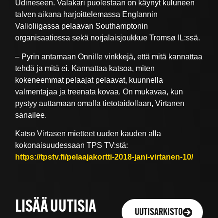
Udineseen. Valakari puolestaan on käynyt kuluneen
talven aikana harjoittelemassa Englannin
Valioliigassa pelaavan Southamptonin
organisaatiossa sekä norjalaisjoukkue Tromsø IL:ssä.
– Pyrin antamaan Onnille vinkkejä, että mitä kannattaa
tehdä ja mitä ei. Kannattaa katsoa, miten
kokeneemmat pelaajat pelaavat, kuunnella
valmentajaa ja treenata kovaa. On mukavaa, kun
pystyy auttamaan omalla tietotaidollaan, Virtanen
sanailee.
Katso Virtasen mietteet uuden kauden alla
kokonaisuudessaan TPS TV:stä:
https://tpstv.fi/pelaajakortti-2018-jani-virtanen-10/
LISÄÄ UUTISIA
UUTISARKISTO