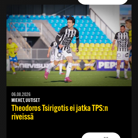
06.08.2026
MIEHET, UUTISET
Theodoros Tsirigotis ei jatka TPS:n
riveissä