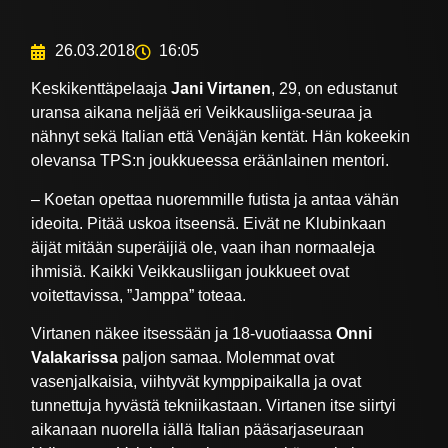
26.03.2018
16:05
Keskikenttäpelaaja
Jani Virtanen
, 29, on edustanut
uransa aikana neljää eri Veikkausliiga-seuraa ja
nähnyt sekä Italian että Venäjän kentät. Hän kokeekin
olevansa TPS:n joukkueessa eräänlainen mentori.
– Koetan opettaa nuoremmille futista ja antaa vähän
ideoita. Pitää uskoa itseensä. Eivät ne Klubinkaan
äijät mitään superäijiä ole, vaan ihan normaaleja
ihmisiä. Kaikki Veikkausliigan joukkueet ovat
voitettavissa, ”Jamppa” toteaa.
Virtanen näkee itsessään ja 18-vuotiaassa
Onni
Valakarissa
paljon samaa. Molemmat ovat
vasenjalkaisia, viihtyvät kymppipaikalla ja ovat
tunnettuja hyvästä tekniikastaan. Virtanen itse siirtyi
aikanaan nuorella iällä Italian pääsarjaseuraan