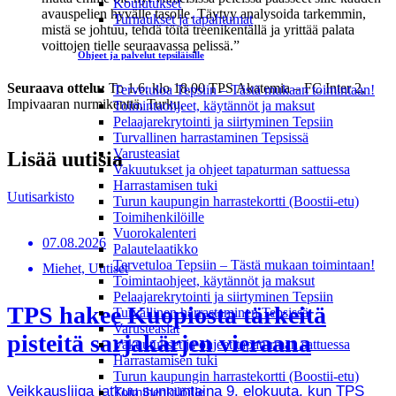
Koulutukset
avauspelien hyvälle tasolle. Täytyy analysoida tarkemmin,
Turnaukset ja tapahtumat
mistä se johtuu, tehdä töitä treenikentällä ja yrittää palata
voittojen tielle seuraavassa pelissä.”
Ohjeet ja palvelut tepsiläisille
Seuraava ottelu:
To 1.6. klo 18.00 TPS Akatemia – FC Inter 2,
Tervetuloa Tepsiin – Tästä mukaan toimintaan!
Impivaaran nurmikenttä, Turku.
Toimintaohjeet, käytännöt ja maksut
Pelaajarekrytointi ja siirtyminen Tepsiin
Turvallinen harrastaminen Tepsissä
Varusteasiat
Lisää uutisia
Vakuutukset ja ohjeet tapaturman sattuessa
Harrastamisen tuki
Uutisarkisto
Turun kaupungin harrastekortti (Boostii-etu)
Toimihenkilöille
Vuorokalenteri
07.08.2026
Palautelaatikko
Tervetuloa Tepsiin – Tästä mukaan toimintaan!
Miehet, Uutiset
Toimintaohjeet, käytännöt ja maksut
Pelaajarekrytointi ja siirtyminen Tepsiin
TPS hakee Kuopiosta tärkeitä
Turvallinen harrastaminen Tepsissä
Varusteasiat
pisteitä sarjakärjen vieraana
Vakuutukset ja ohjeet tapaturman sattuessa
Harrastamisen tuki
Turun kaupungin harrastekortti (Boostii-etu)
Veikkausliiga jatkuu sunnuntaina 9. elokuuta, kun TPS
Toimihenkilöille