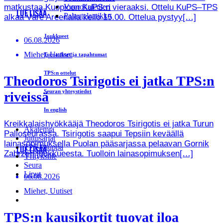
matkustaa Kuopioon KuPS:n vieraaksi. Ottelu KuPS–TPS
Vuorokalenteri
LUE LISÄÄ
Palautelaatikko
alkaa Väre Areenalla kello 15.00. Ottelua pystyy[…]
Joukkueet
06.08.2026
Miehet, Uutiset
Turnaukset ja tapahtumat
TPS:n ottelut
Theodoros Tsirigotis ei jatka TPS:n
Seuran yhteystiedot
riveissä
In english
Kreikkalaishyökkääjä Theodoros Tsirigotis ei jatka Turun
Akatemia
Palloseurassa. Tsirigotis saapui Tepsiin keväällä
Juttusarjat
lainasopimuksella Puolan pääsarjassa pelaavan Gornik
TPS-kauppa
LUE LISÄÄ
Zabrzen joukkueesta. Tuolloin lainasopimuksen[…]
Yrityksille
Seura
Liput
06.08.2026
Miehet, Uutiset
TPS:n kausikortit tuovat iloa