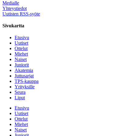
Medialle
Yhteystiedot
Uutisten RSS-syöte
Sivukartta
Etusivu
Uutiset
Ottelut
Miehet
Naiset
Juniorit
Akatemia
Juttusarjat
TPS-kauppa
Yrityksille
Seura
Liput
Etusivu
Uutiset
Ottelut
Miehet
Naiset
Juniorit