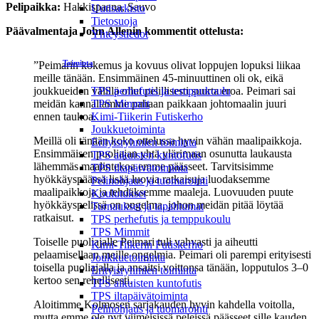
Pelipaikka:
Hakkispaana, Sauvo
Uutisarkisto
Tietosuoja
Päävalmentaja John Allenin kommentit ottelusta:
Yhteystiedot
Toiminta
”Peimarin kokemus ja kovuus olivat loppujen lopuksi liikaa
meille tänään. Ensimmäinen 45-minuuttinen oli ok, eikä
joukkueiden välillä ollut pelillisesti suurta eroa. Peimari sai
TPS perhefutis ja temppukoulu
meidän kannaltamme pahaan paikkaan johtomaalin juuri
TPS Mimmit
ennen taukoa.
Kimi-Tiikerin Futiskerho
Joukkuetoiminta
Meillä oli tänään koko ottelussa hyvin vähän maalipaikkoja.
Erityisryhmien toiminta
Ensimmäisen puoliajan yhtä ylärimaan osunutta laukausta
TPS aikuisten kuntofutis
lähemmäs maalintekoa emme päässeet. Tarvitsisimme
TPS iltapäivätoiminta
hyökkäyspäässä lisää luovia ratkaisuja luodaksemme
Pelinohjaus ja tuomarointi
maalipaikkoja ja tehdäksemme maaleja. Luovuuden puute
Koulutukset
hyökkäyspelissä on ongelma, johon meidän pitää löytää
Turnaukset ja tapahtumat
ratkaisut.
TPS perhefutis ja temppukoulu
TPS Mimmit
Toiselle puoliajalle Peimari tuli vahvasti ja aiheutti
Kimi-Tiikerin Futiskerho
pelaamisellaan meille ongelmia. Peimari oli parempi erityisesti
Joukkuetoiminta
toisella puoliajalla ja ansaitsi voittonsa tänään, lopputulos 3–0
Erityisryhmien toiminta
kertoo sen rehellisesti.
TPS aikuisten kuntofutis
TPS iltapäivätoiminta
Aloitimme Kolmosen sarjakauden hyvin kahdella voitolla,
Pelinohjaus ja tuomarointi
mutta emme ole nyt viimeisissä peleissä päässeet sille kauden