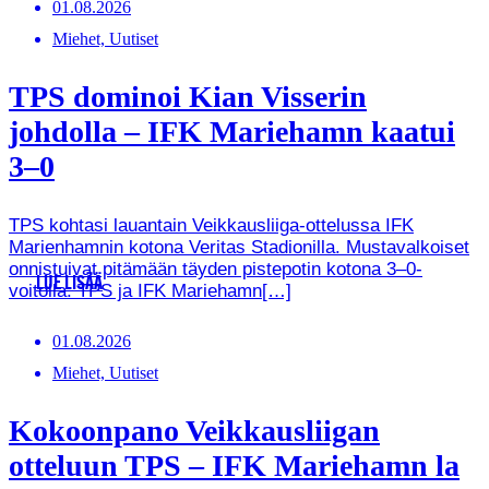
01.08.2026
Miehet, Uutiset
TPS dominoi Kian Visserin
johdolla – IFK Mariehamn kaatui
3–0
TPS kohtasi lauantain Veikkausliiga-ottelussa IFK
Marienhamnin kotona Veritas Stadionilla. Mustavalkoiset
onnistuivat pitämään täyden pistepotin kotona 3–0-
LUE LISÄÄ
voitolla. TPS ja IFK Mariehamn[…]
01.08.2026
Miehet, Uutiset
Kokoonpano Veikkausliigan
otteluun TPS – IFK Mariehamn la