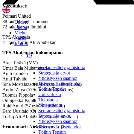
Varoitukset:
Peimari United
38 min Daniel Tuominen
Uutiset
72 min Egzon Ibrahimi
Ottelut
Miehet
TPS Akatemia
Naiset
41 min Torfiq Ali-Abubakar
Juniorit
TPS Akatemian kokoonpano:
TPS
Axel Terävä (MV)
Seuran esittely ja historia
Umar Bala Muhammed
Strategia ja arvot
Antti Lundén
Yhdistyksen säännöt
Antti Talvitie
Jäsenyys ja jäsenehdot
Sina Mostafazadeh (87 min Bertan Bushi)
Töihin Tepsiin
Andre Zaya (57 min Eraldo Karelius)
Uutisarkisto
Tuomas Pippola
Tietosuoja
Onnipekka Pajula
Yhteystiedot
Raid Amiri (57 min Veeti Pohtio)
Seuran esittely ja historia
Eero Uusitalo (C)
Strategia ja arvot
Torfiq Ali-Abubakar (75 min Otto Näsi)
Yhdistyksen säännöt
Erotuomari:
Aleksi Keronen
Jäsenyys ja jäsenehdot
Töihin Tepsiin