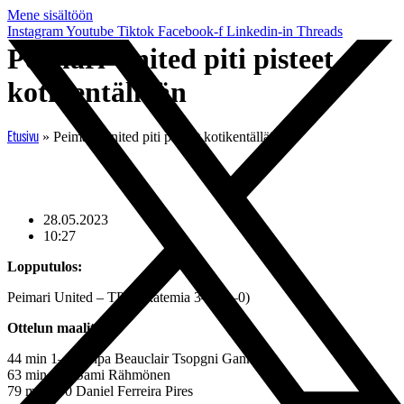
Mene sisältöön
Instagram
Youtube
Tiktok
Facebook-f
Linkedin-in
Threads
Peimari United piti pisteet
kotikentällään
»
Peimari United piti pisteet kotikentällään
Etusivu
28.05.2023
10:27
Lopputulos:
Peimari United – TPS Akatemia 3–0 (1–0)
Ottelun maalit:
44 min 1–0 Ninpa Beauclair Tsopgni Gankemg
63 min 2–0 Sami Rähmönen
79 min 3–0 Daniel Ferreira Pires