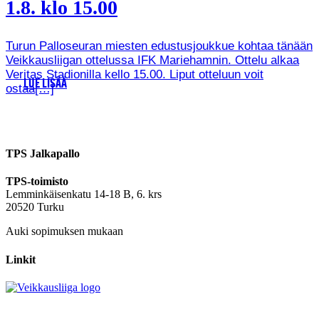
1.8. klo 15.00
Turun Palloseuran miesten edustusjoukkue kohtaa tänään
Veikkausliigan ottelussa IFK Mariehamnin. Ottelu alkaa
Veritas Stadionilla kello 15.00. Liput otteluun voit
LUE LISÄÄ
ostaa[…]
TPS Jalkapallo
TPS-toimisto
Lemminkäisenkatu 14-18 B, 6. krs
20520 Turku
Auki sopimuksen mukaan
Linkit