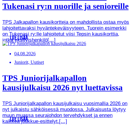
Tukenasi ry:n nuorille ja senioreille
TPS Jalkapallon kausikortteja on mahdollista ostaa myös
lahjoitettavaksi hyväntekeväisyyteen. Tuorein esimerkki
on Tukenasi ry:lle lahjoitetut viisi Tepsin kausikorttia,
LUE LISÄÄ
jotka yksityishenkilö[…]
04.08.2026
Juniorit, Uutiset
TPS Juniorijalkapallon
kausijulkaisu 2026 nyt luettavissa
TPS Juniorijalkapallon kausijulkaisu vuosimallia 2026 on
nyt julkaistu sähköisessä muodossa. Julkaisusta löytyy
muun muassa seurajohdon tervehdykset ja ennen
LUE LISÄÄ
kaikkea joukkue-esittelyt.[…]