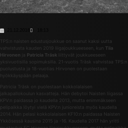
21.12.2018
18:13
TPS:n naisten edustusjoukkue on saanut kaksi uutta
vahvistusta kauden 2019 liigajoukkueeseen, kun
Tiia
Hirvonen
ja
Patricia Träsk
liittyvät joukkueeseen
yksivuotisilla sopimuksilla. 21-vuotis Träsk vahvistaa TPS:n
puolustusta ja 18-vuotias Hirvonen on puolestaan
hyökkäyspään pelaaja.
Patricia Träsk on puolestaan kokkolalaisen
jalkapallokoulun kasvatteja. Hän debytoi Naisten liigassa
KPV:n paidassa jo kaudella 2013, mutta enimmäkseen
pelipaikka löytyi vielä KPV:n junioreista myös kaudella
2014. Hän pelasi kokkolalaisen KF10:n paidassa Naisten
Ykkösessä kausina 2015 ja -16. Kaudella 2017 hän yritti
murtautua FC Hongan liigajoukkueeseen, mutta pelipaikka