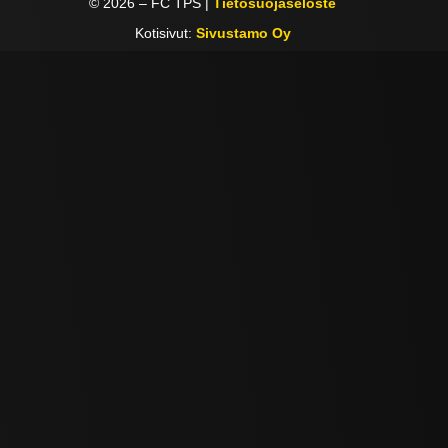
©
2026
– FC TPS |
Tietosuojaseloste
Kotisivut:
Sivustamo Oy