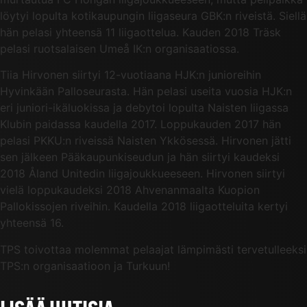
löytyi lopulta kotikaupungin liigaseura GBK:n riveistä. Siellä
hän pelasi yhteensä 11 liigaottelua. Kauden 2018 Träsk
pelasi ruotsalaisen Umeå IK:n organisaatiossa.
Tiia Hirvonen siirtyi 12-vuotiaana HJK:n junioreihin
Hyvinkään Palloseurasta. Hän pelasi useita vuosia HJK:n
eri juniori-ikäluokissa ja debytoi lopulta Naisten liigassa
Klubin paidassa kaudella 2017. Loppukauden 2017 hän
pelasi PKKU:n riveissä Naisten Ykkösessä. Hirvonen jätti
sen jälkeen Pääkaupunkiseudun ja hän siirtyi kaudeksi
2018 Åland Unitedin liigajoukkueeseen. Hirvonen siirtyi
vielä loppukaudeksi 2018 Ahvenanmaalta Kuopion
Pallokissojen riveihin. Kaudella 2018 liigaotteluita kertyi
yhteensä 16.
TPS toivottaa molemmat pelaajat lämpimästi tervetulleeksi
TPS:n organisaatioon ja Turkuun!