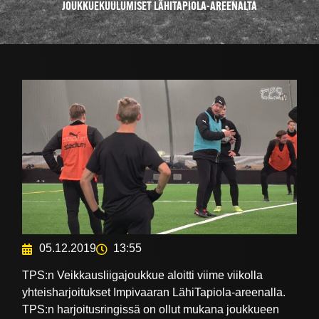
JOUKKUEKUULUMISET LÄHITAPIOLA-AREENALTA
05.12.2019
13:55
TPS:n Veikkausliigajoukkue aloitti viime viikolla
yhteisharjoitukset Impivaaran LähiTapiola-areenalla.
TPS:n harjoitusringissä on ollut mukana joukkueen