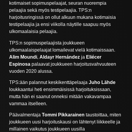
kotimaiset sopimuspelaajat, seuran nuorempia
pelaajia sekä myös testipelaajia. TPS:n
harjoitusringissä on ollut alkuun mukana kotimaisia
testipelaajia ja ensi viikolla näytille saapuu myös
ulkomaalaisia pelaajia.
TPS:n sopimuspelaajista joukkueen
ulkomaalaispelaajat lomailevat vielä kotimaissaan.
Alim Moundi
,
Aldayr Hernández
ja
Eliécer
Espinosa
palaavat joukkueen harjoitusvahvuuteen
vuoden 2020 alussa.
TPS:ään palannut keskikenttäpelaaja
Juho Lähde
loukkaantui heti ensimmäisissä harjoituksissaan,
mutta hän ei saanut onneksi mitään vakavampaa
vammaa itselleen.
Päävalmentaja
Tommi Pikkarainen
taustoittaa, miten
joukkueen uusi harjoituskausi on lähtenyt liikkeelle ja
millainen vaikutus joukkueen uusilla