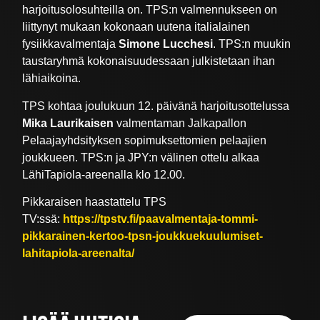
harjoitusolosuhteilla on. TPS:n valmennukseen on
liittynyt mukaan kokonaan uutena italialainen
fysiikkavalmentaja
Simone Lucchesi
. TPS:n muukin
taustaryhmä kokonaisuudessaan julkistetaan ihan
lähiaikoina.
TPS kohtaa joulukuun 12. päivänä harjoitusottelussa
Mika Laurikaisen
valmentaman Jalkapallon
Pelaajayhdsityksen sopimuksettomien pelaajien
joukkueen. TPS:n ja JPY:n välinen ottelu alkaa
LähiTapiola-areenalla klo 12.00.
Pikkaraisen haastattelu TPS
TV:ssä:
https://tpstv.fi/paavalmentaja-tommi-
pikkarainen-kertoo-tpsn-joukkuekuulumiset-
lahitapiola-areenalta/