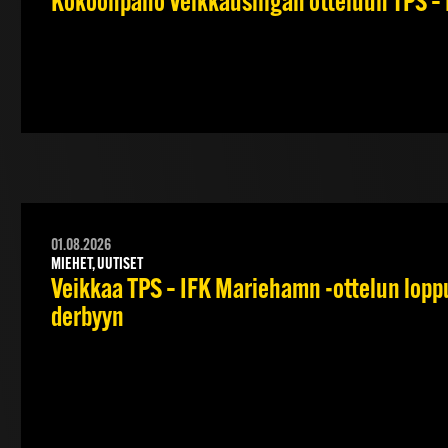
Kokoonpano Veikkausliigan otteluun TPS – 
01.08.2026
MIEHET, UUTISET
Veikkaa TPS – IFK Mariehamn -ottelun lopput
derbyyn