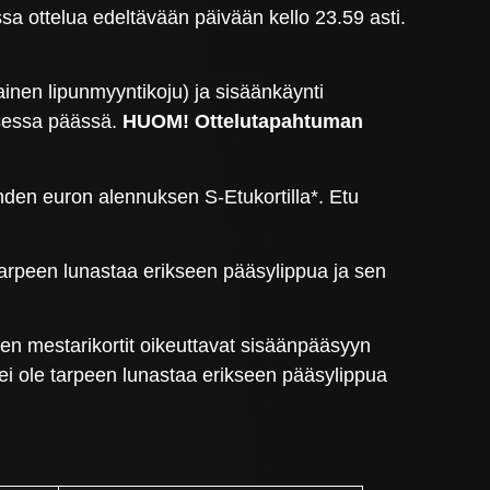
a ottelua edeltävään päivään kello 23.59 asti.
ainen lipunmyyntikoju) ja sisäänkäynti
isessa päässä.
HUOM! Ottelutapahtuman
ahden euron alennuksen S-Etukortilla*. Etu
e tarpeen lunastaa erikseen pääsylippua ja sen
men mestarikortit oikeuttavat sisäänpääsyyn
n ei ole tarpeen lunastaa erikseen pääsylippua