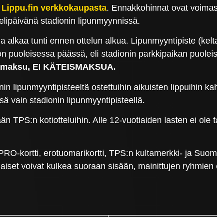
n
Lippu.fin verkkokaupasta
. Ennakkohinnat ovat voimass
elipäivänä stadionin lipunmyynnissä.
la alkaa tunti ennen ottelun alkua. Lipunmyyntipiste (kelt
on puoleisessa päässä, eli stadionin parkkipaikan puole
rttimaksu, EI KÄTEISMAKSUA.
n lipunmyyntipisteeltä ostettuihin aikuisten lippuihin k
sä vain stadionin lipunmyyntipisteellä.
ään TPS:n kotiotteluihin. Alle 12-vuotiaiden lasten ei ol
A PRO-kortti, erotuomarikortti, TPS:n kultamerkki- ja Suo
ttilaiset voivat kulkea suoraan sisään, mainittujen ryhmie