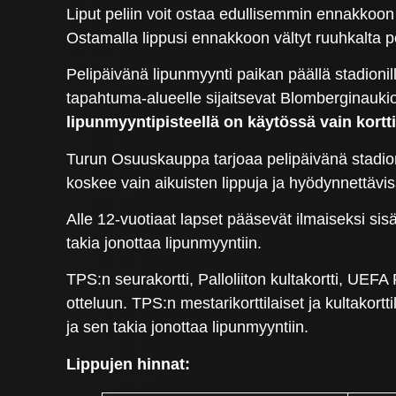
Liput peliin voit ostaa edullisemmin ennakkoo
Ostamalla lippusi ennakkoon vältyt ruuhkalta p
Pelipäivänä lipunmyynti paikan päällä stadionil
tapahtuma-alueelle sijaitsevat Blomberginauki
lipunmyyntipisteellä on käytössä vain ko
Turun Osuuskauppa tarjoaa pelipäivänä stadioni
koskee vain aikuisten lippuja ja hyödynnettävis
Alle 12-vuotiaat lapset pääsevät ilmaiseksi sis
takia jonottaa lipunmyyntiin.
TPS:n seurakortti, Palloliiton kultakortti, UEF
otteluun. TPS:n mestarikorttilaiset ja kultakor
ja sen takia jonottaa lipunmyyntiin.
Lippujen hinnat: