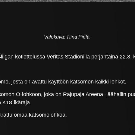
Valokuva: Tiina Pirilä.
gan kotiottelussa Veritas Stadionilla perjantaina 22.8. 
o, josta on avattu käyttöön katsomon kaikki lohkot.
somon O-lohkoon, joka on Rajupaja Areena -jäähallin p
 K18-ikäraja.
 varattu omaa katsomolohkoa.