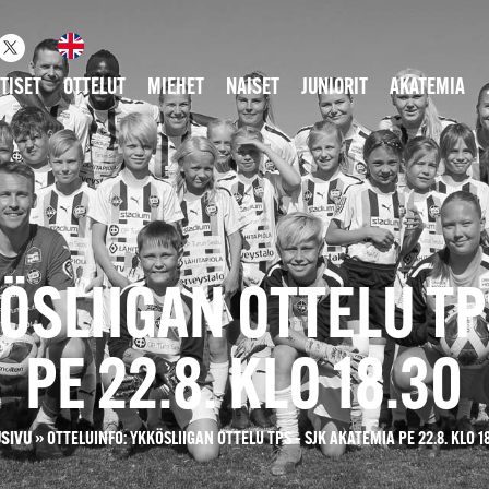
TISET
OTTELUT
MIEHET
NAISET
JUNIORIT
AKATEMIA
ÖSLIIGAN OTTELU TP
PE 22.8. KLO 18.30
USIVU
»
OTTELUINFO: YKKÖSLIIGAN OTTELU TPS – SJK AKATEMIA PE 22.8. KLO 1