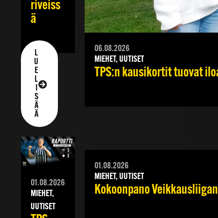
riveiss
ä
06.08.2026
L
MIEHET, UUTISET
U
TPS:n kausikortit tuovat iloa
E
L
I
S
Ä
Ä
01.08.2026
MIEHET, UUTISET
01.08.2026
Kokoonpano Veikkausliigan 
MIEHET,
UUTISET