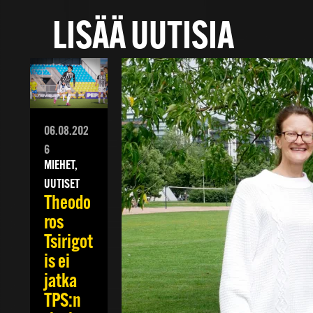
LISÄÄ UUTISIA
06.08.202
6
MIEHET,
UUTISET
Theodo
ros
Tsirigot
is ei
jatka
TPS:n