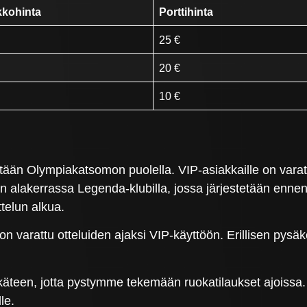
kohinta
Porttihinta
25 €
20 €
10 €
tään Olympiakatsomon puolella. VIP-asiakkaille on vara
n alakerrassa Legenda-klubilla, jossa järjestetään ennen 
ttelun alkua.
n varattu otteluiden ajaksi VIP-käyttöön. Erillisen pysäkö
äteen, jotta pystymme tekemään ruokatilaukset ajoissa. 
le.