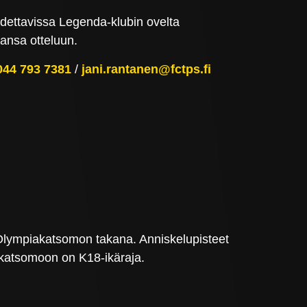
udettavissa Legenda-klubin ovelta
aansa otteluun.
044 793 7381
/
jani.rantanen@fctps.fi
t Olympiakatsomon takana. Anniskelupisteet
katsomoon on K18-ikäraja.