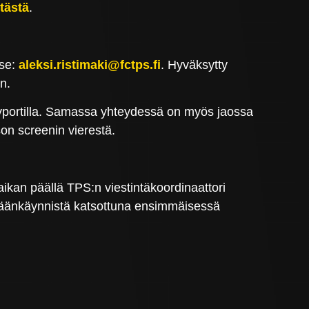
tästä
.
tse:
aleksi.ristimaki@fctps.fi
. Hyväksytty
n.
äsyportilla. Samassa yhteydessä on myös jaossa
son screenin vierestä.
paikan päällä TPS:n viestintäkoordinaattori
isäänkäynnistä katsottuna ensimmäisessä