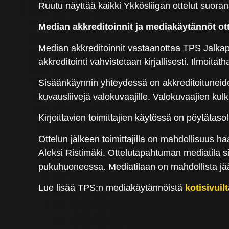
Ruutu näyttää kaikki Ykkösliigan ottelut suora
Median akkreditoinnit ja mediakäytännöt ot
Median akkreditoinnit vastaanottaa TPS Jalkapa
akkreditointi vahvistetaan kirjallisesti. Ilmoit
Sisäänkäynnin yhteydessä on akkreditoituneiden
kuvausliivejä valokuvaajille. Valokuvaajien kul
Kirjoittavien toimittajien käytössä on pöytätas
Ottelun jälkeen toimittajilla on mahdollisuus ha
Aleksi Ristimäki. Ottelutapahtuman mediatila 
pukuhuoneessa. Mediatilaan on mahdollista jä
Lue lisää TPS:n mediakäytännöistä
kotisivui