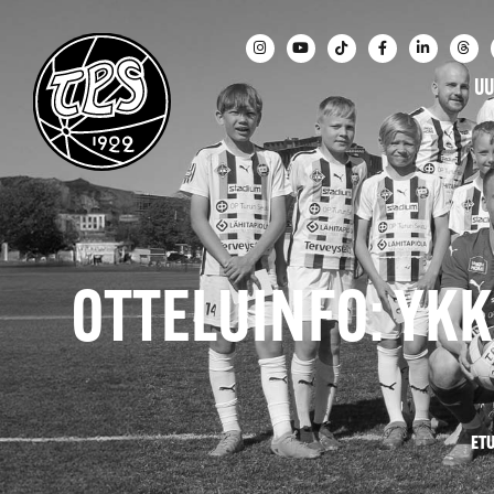
UU
OTTELUINFO: YKK
ET