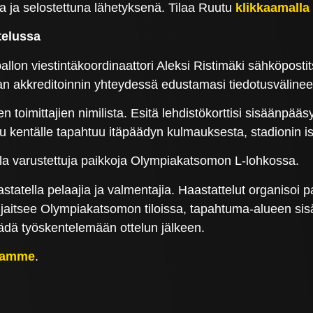
na ja selostettuna lähetyksenä. Tilaa Ruutu
klikkaamalla 
telussa
llon viestintäkoordinaattori Aleksi Ristimäki sähköposti
athan akkreditoinnin yhteydessä edustamasi tiedotusvälinee
 toimittajien nimilista. Esitä lehdistökorttisi sisäänpä
ku kentälle tapahtuu itäpäädyn kulmauksesta, stadionin i
olla varustettuja paikkoja Olympiakatsomon L-lohkossa.
astatella pelaajia ja valmentajia. Haastattelut organisoi 
sijaitsee Olympiakatsomon tiloissa, tapahtuma-alueen s
ädä työskentelemään ottelun jälkeen.
ltamme
.