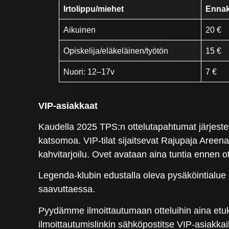
Irtolippu/miehet
Ennak
Aikuinen
20 €
Opiskelija/eläkeläinen/työtön
15 €
Nuori: 12–17v
7 €
VIP-asiakkaat
Kaudella 2025 TPS:n ottelutapahtumat järjeste
katsomoa. VIP-tilat sijaitsevat Rajupaja Areena
kahvitarjoilu. Ovet avataan aina tuntia ennen o
Legenda-klubin edustalla oleva pysäköintialue o
saavuttaessa.
Pyydämme ilmoittautumaan otteluihin aina etuk
ilmoittautumislinkin sähköpostitse VIP-asiakkail