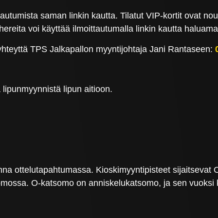
utumista saman linkin kautta. Tilatut VIP-kortit ovat no
hereita voi käyttää ilmoittautumalla linkin kautta haluam
 yhteyttä TPS Jalkapallon myyntijohtaja Jani Rantaseen:
 lipunmyynnistä lipun aitioon.
inna ottelutapahtumassa. Kioskimyyntipisteet sijaitseva
omossa. O-katsomo on anniskelukatsomo, ja sen vuoksi 