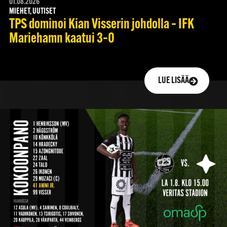
01.08.2026
MIEHET, UUTISET
TPS dominoi Kian Visserin johdolla – IFK
Mariehamn kaatui 3–0
LUE LISÄÄ