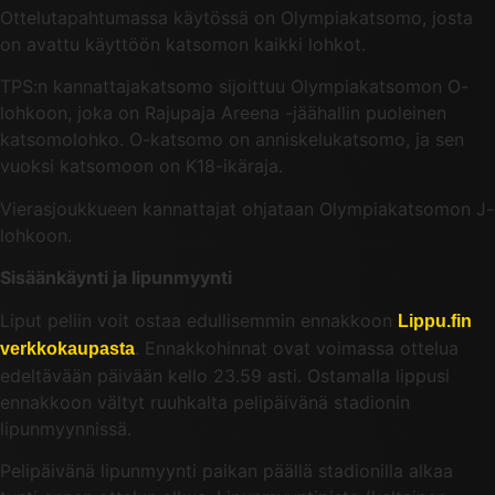
Ottelutapahtumassa käytössä on Olympiakatsomo, josta
on avattu käyttöön katsomon kaikki lohkot.
TPS:n kannattajakatsomo sijoittuu Olympiakatsomon O-
lohkoon, joka on Rajupaja Areena -jäähallin puoleinen
katsomolohko. O-katsomo on anniskelukatsomo, ja sen
vuoksi katsomoon on K18-ikäraja.
Vierasjoukkueen kannattajat ohjataan Olympiakatsomon J-
lohkoon.
Sisäänkäynti ja lipunmyynti
Liput peliin voit ostaa edullisemmin ennakkoon
Lippu.fin
. Ennakkohinnat ovat voimassa ottelua
verkkokaupasta
edeltävään päivään kello 23.59 asti. Ostamalla lippusi
ennakkoon vältyt ruuhkalta pelipäivänä stadionin
lipunmyynnissä.
Pelipäivänä lipunmyynti paikan päällä stadionilla alkaa