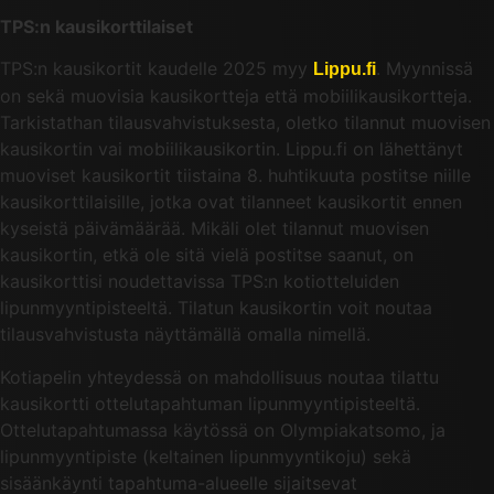
TPS:n kausikorttilaiset
TPS:n kausikortit kaudelle 2025 myy
. Myynnissä
Lippu.fi
on sekä muovisia kausikortteja että mobiilikausikortteja.
Tarkistathan tilausvahvistuksesta, oletko tilannut muovisen
kausikortin vai mobiilikausikortin. Lippu.fi on lähettänyt
muoviset kausikortit tiistaina 8. huhtikuuta postitse niille
kausikorttilaisille, jotka ovat tilanneet kausikortit ennen
kyseistä päivämäärää. Mikäli olet tilannut muovisen
kausikortin, etkä ole sitä vielä postitse saanut, on
kausikorttisi noudettavissa TPS:n kotiotteluiden
lipunmyyntipisteeltä. Tilatun kausikortin voit noutaa
tilausvahvistusta näyttämällä omalla nimellä.
Kotiapelin yhteydessä on mahdollisuus noutaa tilattu
kausikortti ottelutapahtuman lipunmyyntipisteeltä.
Ottelutapahtumassa käytössä on Olympiakatsomo, ja
lipunmyyntipiste (keltainen lipunmyyntikoju) sekä
sisäänkäynti tapahtuma-alueelle sijaitsevat