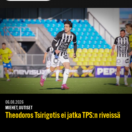
06.08.2026
MIEHET, UUTISET
Theodoros Tsirigotis ei jatka TPS:n riveissä