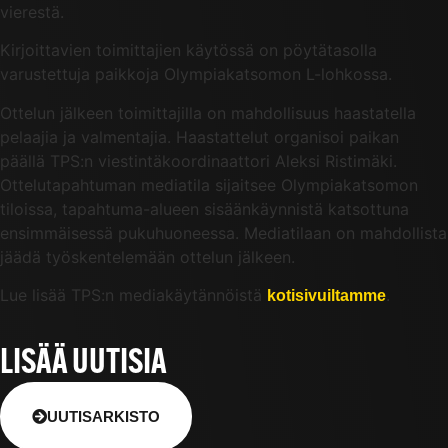
vierestä.
Kirjoittavien toimittajien käytössä on pöytätasolla
varustettuja paikkoja Olympiakatsomon L-lohkossa.
Ottelun jälkeen toimittajilla on mahdollisuus haastatella
pelaajia ja valmentajia. Haastattelut organisoi paikan
päällä TPS:n viestintäkoordinaattori Aleksi Ristimäki.
Ottelutapahtuman mediatila sijaitsee Olympiakatsomon
tiloissa, tapahtuma-alueen sisäänkäynnistä katsottuna
ensimmäisessä pukuhuoneessa. Mediatilaan on mahdollista
jäädä työskentelemään ottelun jälkeen.
Lue lisää TPS:n mediakäytännöistä
.
kotisivuiltamme
LISÄÄ UUTISIA
UUTISARKISTO