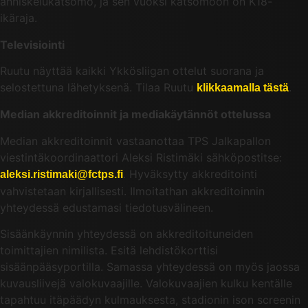
anniskelukatsomo, ja sen vuoksi katsomoon on K18-
ikäraja.
Televisiointi
Ruutu näyttää kaikki Ykkösliigan ottelut suorana ja
selostettuna lähetyksenä. Tilaa Ruutu
.
klikkaamalla tästä
Median akkreditoinnit ja mediakäytännöt ottelussa
Median akkreditoinnit vastaanottaa TPS Jalkapallon
viestintäkoordinaattori Aleksi Ristimäki sähköpostitse:
. Hyväksytty akkreditointi
aleksi.ristimaki@fctps.fi
vahvistetaan kirjallisesti. Ilmoitathan akkreditoinnin
yhteydessä edustamasi tiedotusvälineen.
Sisäänkäynnin yhteydessä on akkreditoituneiden
toimittajien nimilista. Esitä lehdistökorttisi
sisäänpääsyportilla. Samassa yhteydessä on myös jaossa
kuvausliivejä valokuvaajille. Valokuvaajien kulku kentälle
tapahtuu itäpäädyn kulmauksesta, stadionin ison screenin