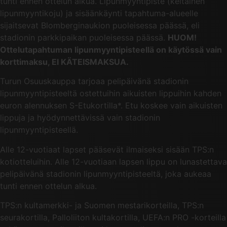
tunti ennen ottelun alkua. Lipunmyyntipiste (keltainen
lipunmyyntikoju) ja sisäänkäynti tapahtuma-alueelle
sijaitsevat Blomberginaukion puoleisessa päässä, eli
stadionin parkkipaikan puoleisessa päässä.
HUOM!
Ottelutapahtuman lipunmyyntipisteellä on käytössä vain
korttimaksu, EI KÄTEISMAKSUA.
Turun Osuuskauppa tarjoaa pelipäivänä stadionin
lipunmyyntipisteeltä ostettuihin aikuisten lippuihin kahden
euron alennuksen S-Etukortilla*. Etu koskee vain aikuisten
lippuja ja hyödynnettävissä vain stadionin
lipunmyyntipisteellä.
Alle 12-vuotiaat lapset pääsevät ilmaiseksi sisään TPS:n
kotiotteluihin. Alle 12-vuotiaan lapsen lippu on lunastettava
pelipäivänä stadionin lipunmyyntipisteeltä, joka aukeaa
tunti ennen ottelun alkua.
TPS:n kultamerkki- ja Suomen mestarikorteilla, TPS:n
seurakortilla, Palloliiton kultakortilla, UEFA:n PRO -korteilla