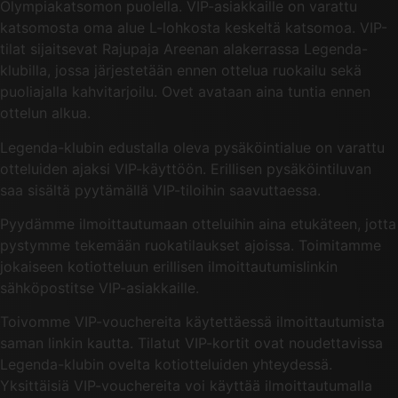
Olympiakatsomon puolella. VIP-asiakkaille on varattu
katsomosta oma alue L-lohkosta keskeltä katsomoa. VIP-
tilat sijaitsevat Rajupaja Areenan alakerrassa Legenda-
klubilla, jossa järjestetään ennen ottelua ruokailu sekä
puoliajalla kahvitarjoilu. Ovet avataan aina tuntia ennen
ottelun alkua.
Legenda-klubin edustalla oleva pysäköintialue on varattu
otteluiden ajaksi VIP-käyttöön. Erillisen pysäköintiluvan
saa sisältä pyytämällä VIP-tiloihin saavuttaessa.
Pyydämme ilmoittautumaan otteluihin aina etukäteen, jotta
pystymme tekemään ruokatilaukset ajoissa. Toimitamme
jokaiseen kotiotteluun erillisen ilmoittautumislinkin
sähköpostitse VIP-asiakkaille.
Toivomme VIP-vouchereita käytettäessä ilmoittautumista
saman linkin kautta. Tilatut VIP-kortit ovat noudettavissa
Legenda-klubin ovelta kotiotteluiden yhteydessä.
Yksittäisiä VIP-vouchereita voi käyttää ilmoittautumalla