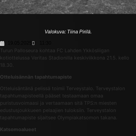
Valokuva: Tiina Pirilä.
19.05.2025
11:30
Turun Palloseura kohtaa FC Lahden Ykkösliigan
kotiottelussa Veritas Stadionilla keskiviikkona 21.5. kello
18.30.
Otteluisännän tapahtumapiste
Otteluisäntänä pelissä toimii Terveystalo. Terveystalon
tapahtumapisteellä pääset testaamaan omaa
puristusvoimaasi ja vertaamaan sitä TPS:n miesten
edustusjoukkueen pelaajien tuloksiin. Terveystalon
tapahtumapiste sijaitsee Olympiakatsomon takana.
Katsomoalueet