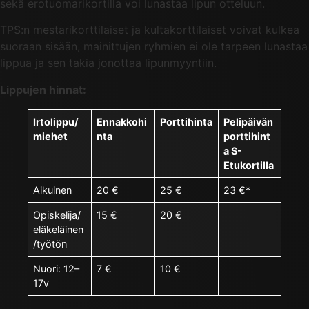
sekä erotuomarikortilla voi lunastaa lipun otteluun.
TPS:n mestarikorttilaiset ja kultakorttilaiset voivat kulkea
suoraan sisään, mainittujen ryhmien ei ole tarpeen lunastaa
lippua ja sen takia jonottaa lipunmyyntiin.
Lippujen hinnat:
Irtolippu/
Ennakkohi
Porttihinta
Pelipäivän
miehet
nta
porttihint
a S-
Etukortilla
Aikuinen
20 €
25 €
23 €*
Opiskelija/
15 €
20 €
eläkeläinen
/työtön
Nuori: 12–
7 €
10 €
17v