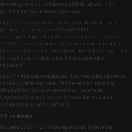
Blomberginaukion puoleisessa päässä, eli stadionin
parkkipaikan puoleisessa päädyssä.
Lippu.fin asiakaspalvelu palvelee kausikorttiasioissa
puhelimitse numerossa +358 600 900 900.
Asiakaspalvelupuhelin palvelee ma–la klo 9–19 ja su klo
12–16 (poikkeukset mahdollisia esim. pyhinä). Puhelun
hinta on 2 €/alk. min + mpm/pvm. Jonotuksesta peritään
normaali puhelumaksu oman liittymäsopimuksen
mukaisesti.
Lippu.fin asiakaspalvelupisteet Turun seudulla sijaitsevat
Itäharjun, Länsikeskuksen, Tampereentien, Myllyn ja
Piispanristin Prisma-tavarataloissa, Ravattulan K-
Citymarketissa sekä Naantalin matkailuneuvonnan
toimipisteessä, Visit Naantalissa.
VIP-asiakkaat
Kaudella 2025 TPS:n ottelutapahtumat järjestetään