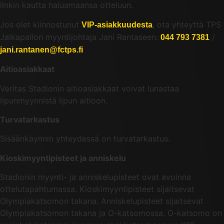
linkin kautta haluamaansa otteluun.
Jos olet kiinnostunut
, ota yhteyttä TPS
VIP-asiakkuudesta
Jalkapallon myyntijohtaja Jani Rantaseen:
/
044 793 7381
jani.rantanen@fctps.fi
Aitioasiakkaat
Veritas Stadionin aitioasiakkaat voivat lunastaa
lipunmyynnistä lipun aitioon.
Turvatarkastus
Sisäänkäynnin yhteydessä on turvatarkastus.
Kioskimyyntipisteet ja anniskelu
Stadionin myynti- ja anniskelupisteet ovat avoinna
ottelutapahtumassa. Kioskimyyntipisteet sijaitsevat
Olympiakatsomon takana. Anniskelupisteet sijaitsevat
Olympiakatsomon takana ja O-katsomossa. O-katsomo on