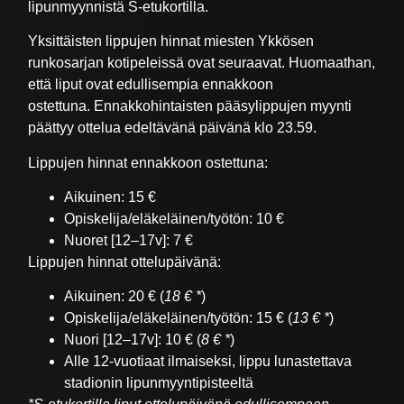
lipunmyynnistä S-etukortilla.
Yksittäisten lippujen hinnat miesten Ykkösen
runkosarjan kotipeleissä ovat seuraavat. Huomaathan,
että liput ovat edullisempia ennakkoon
ostettuna. Ennakkohintaisten pääsylippujen myynti
päättyy ottelua edeltävänä päivänä klo 23.59.
Lippujen hinnat ennakkoon ostettuna:
Aikuinen: 15 €
Opiskelija/eläkeläinen/työtön: 10 €
Nuoret [12–17v]: 7 €
Lippujen hinnat ottelupäivänä:
Aikuinen: 20 € (
18 € *
)
Opiskelija/eläkeläinen/työtön: 15 € (
13 € *
)
Nuori [12–17v]: 10 € (
8 € *
)
Alle 12-vuotiaat ilmaiseksi, lippu lunastettava
stadionin lipunmyyntipisteeltä