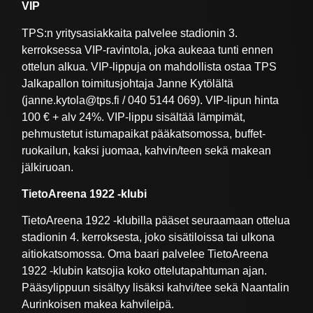
VIP
TPS:n yritysasiakkaita palvelee stadionin 3.
kerroksessa VIP-ravintola, joka aukeaa tunti ennen
ottelun alkua. VIP-lippuja on mahdollista ostaa TPS
Jalkapallon toimitusjohtaja Janne Kytölältä
(janne.kytola@tps.fi / 040 5144 069). VIP-lipun hinta
100 € + alv 24%. VIP-lippu sisältää lämpimät,
pehmustetut istumapaikat pääkatsomossa, buffet-
ruokailun, kaksi juomaa, kahvin/teen sekä makean
jälkiruoan.
TietoAreena 1922 -klubi
TietoAreena 1922 -klubilla pääset seuraamaan ottelua
stadionin 4. kerroksesta, joko sisätiloissa tai ulkona
aitiokatsomossa. Oma baari palvelee TietoAreena
1922 -klubin katsojia koko ottelutapahtuman ajan.
Pääsylippuun sisältyy lisäksi kahvi/tee sekä Naantalin
Aurinkoisen makea kahvileipä.