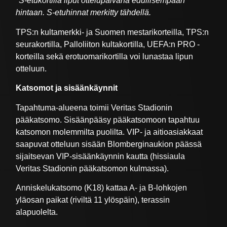
*S-etukortilla liput ottelupäivänä edullisempaan
hintaan. S-etuhinnat merkitty tähdellä.
TPS:n kultamerkki- ja Suomen mestarikorteilla, TPS:n
seurakortilla, Palloliiton kultakortilla, UEFA:n PRO -
korteilla sekä erotuomarikortilla voi lunastaa lipun
otteluun.
Katsomot ja sisäänkäynnit
Tapahtuma-alueena toimii Veritas Stadionin
pääkatsomo. Sisäänpääsy pääkatsomoon tapahtuu
katsomon molemmilta puolilta. VIP- ja aitioasiakkaat
saapuvat otteluun sisään Blomberginaukion päässä
sijaitsevan VIP-sisäänkäynnin kautta (hissiaula
Veritas Stadionin pääkatsomon kulmassa).
Anniskelukatsomo (K18) kattaa A- ja B-lohkojen
yläosan paikat (riviltä 11 ylöspäin), terassin
alapuolelta.