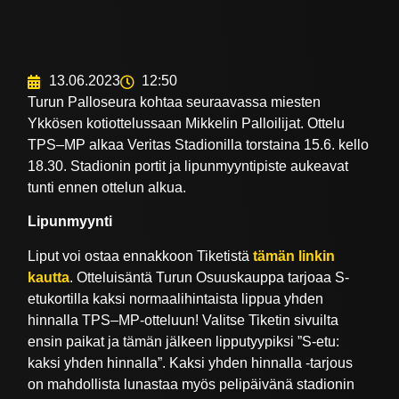
13.06.2023
12:50
Turun Palloseura kohtaa seuraavassa miesten
Ykkösen kotiottelussaan Mikkelin Palloilijat. Ottelu
TPS–MP alkaa Veritas Stadionilla torstaina 15.6. kello
18.30. Stadionin portit ja lipunmyyntipiste aukeavat
tunti ennen ottelun alkua.
Lipunmyynti
Liput voi ostaa ennakkoon Tiketistä
tämän linkin
kautta
. Otteluisäntä Turun Osuuskauppa tarjoaa S-
etukortilla kaksi normaalihintaista lippua yhden
hinnalla TPS–MP-otteluun! Valitse Tiketin sivuilta
ensin paikat ja tämän jälkeen lipputyypiksi ”S-etu:
kaksi yhden hinnalla”. Kaksi yhden hinnalla -tarjous
on mahdollista lunastaa myös pelipäivänä stadionin