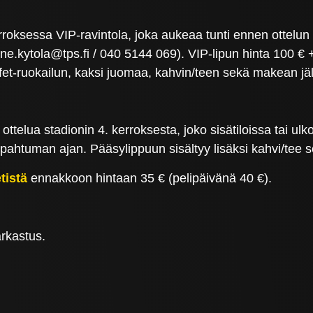
erroksessa VIP-ravintola, joka aukeaa tunti ennen ottelun
nne.kytola@tps.fi / 040 5144 069). VIP-lipun hinta 100 € 
t-ruokailun, kaksi juomaa, kahvin/teen sekä makean jäl
ttelua stadionin 4. kerroksesta, joko sisätiloissa tai u
apahtuman ajan. Pääsylippuun sisältyy lisäksi kahvi/tee
tistä
ennakkoon hintaan 35 € (pelipäivänä 40 €).
rkastus.