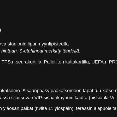
)
tava stadionin lipunmyyntipisteeltä
 hintaan. S-etuhinnat merkitty tähdellä.
TPS:n seurakortilla, Palloliiton kultakortilla, UEFA:n PRO
ääkatsomo. Sisäänpääsy pääkatsomoon tapahtuu katsomon 
ssä sijaitsevan VIP-sisäänkäynnin kautta (hissiaula Ve
yläosan paikat (riviltä 11 ylöspäin), terassin alapuolelta