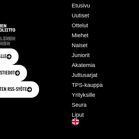
Etusivu
Uutiset
Ottelut
Miehet
Naiset
Juniorit
LLE
Akatemia
STIEDOT
Juttusarjat
TPS-kauppa
TEN RSS-SYÖTE
Yrityksille
Seura
Liput