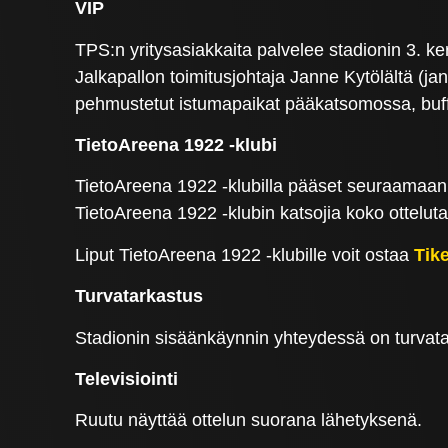
VIP
TPS:n yritysasiakkaita palvelee stadionin 3. k
Jalkapallon toimitusjohtaja Janne Kytölältä (ja
pehmustetut istumapaikat pääkatsomossa, buffe
TietoAreena 1922 -klubi
TietoAreena 1922 -klubilla pääset seuraamaan o
TietoAreena 1922 -klubin katsojia koko ottelut
Liput TietoAreena 1922 -klubille voit ostaa
Tike
Turvatarkastus
Stadionin sisäänkäynnin yhteydessä on turvata
Televisiointi
Ruutu näyttää ottelun suorana lähetyksenä.