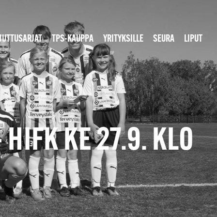
JUTTUSARJAT
TPS-KAUPPA
YRITYKSILLE
SEURA
LIPUT
HIFK KE 27.9. KLO