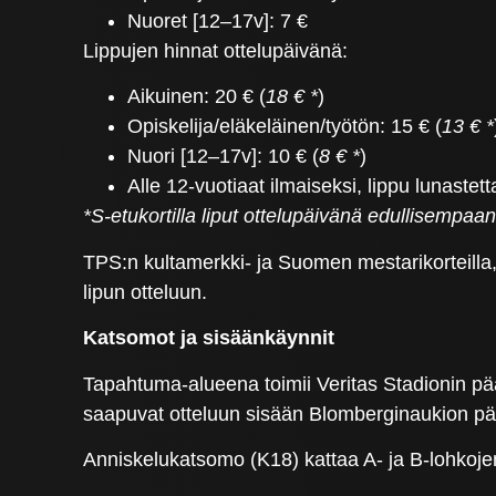
Nuoret [12–17v]: 7 €
Lippujen hinnat ottelupäivänä:
Aikuinen: 20 € (
18 € *
)
Opiskelija/eläkeläinen/työtön: 15 € (
13 € *
Nuori [12–17v]: 10 € (
8 € *
)
Alle 12-vuotiaat ilmaiseksi, lippu lunastet
*S-etukortilla liput ottelupäivänä edullisempaan
TPS:n kultamerkki- ja Suomen mestarikorteilla, 
lipun otteluun.
Katsomot ja sisäänkäynnit
Tapahtuma-alueena toimii Veritas Stadionin p
saapuvat otteluun sisään Blomberginaukion pää
Anniskelukatsomo (K18) kattaa A- ja B-lohkojen 