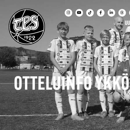
UU
OTTELUINFO YKKÖS