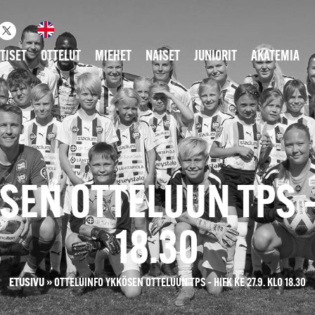
TISET
OTTELUT
MIEHET
NAISET
JUNIORIT
AKATEMIA
EN OTTELUUN TPS – 
18.30
ETUSIVU
»
OTTELUINFO YKKÖSEN OTTELUUN TPS – HIFK KE 27.9. KLO 18.30