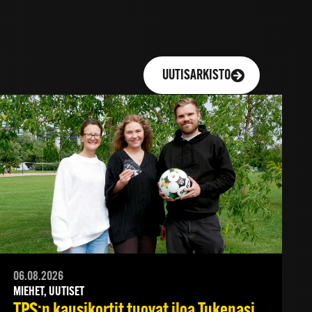
UUTISARKISTO
06.08.2026
MIEHET, UUTISET
TPS:n kausikortit tuovat iloa Tukenasi