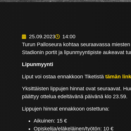
25.09.2023
14:00
Turun Palloseura kohtaa seuraavassa miesten Yk
Stadionin portit ja lipunmyyntipiste aukeavat tu
Lipunmyynti
Liput voi ostaa ennakkoon Tiketistä
tämän link
Yksittäisten lippujen hinnat ovat seuraavat. H
päättyy ottelua edeltävänä päivänä klo 23.59.
Lippujen hinnat ennakkoon ostettuna:
Aikuinen: 15 €
Opiskelija/eläkeläinen/työtön: 10 €