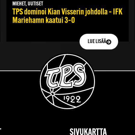
MIEHET, UUTISET
TPS dominoi Kian Visserin johdolla – IFK
Mariehamn kaatui 3–0
LUE LISÄÄ
T
SIVUKARTTA