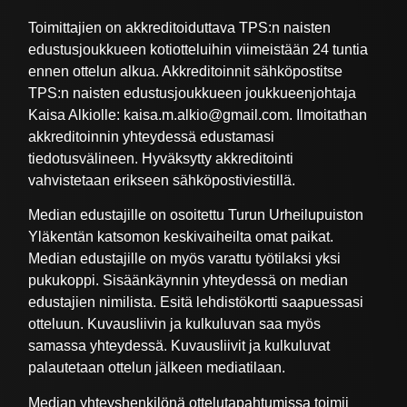
Toimittajien on akkreditoiduttava TPS:n naisten
edustusjoukkueen kotiotteluihin viimeistään 24 tuntia
ennen ottelun alkua. Akkreditoinnit sähköpostitse
TPS:n naisten edustusjoukkueen joukkueenjohtaja
Kaisa Alkiolle: kaisa.m.alkio@gmail.com. Ilmoitathan
akkreditoinnin yhteydessä edustamasi
tiedotusvälineen. Hyväksytty akkreditointi
vahvistetaan erikseen sähköpostiviestillä.
Median edustajille on osoitettu Turun Urheilupuiston
Yläkentän katsomon keskivaiheilta omat paikat.
Median edustajille on myös varattu työtilaksi yksi
pukukoppi. Sisäänkäynnin yhteydessä on median
edustajien nimilista. Esitä lehdistökortti saapuessasi
otteluun. Kuvausliivin ja kulkuluvan saa myös
samassa yhteydessä. Kuvausliivit ja kulkuluvat
palautetaan ottelun jälkeen mediatilaan.
Median yhteyshenkilönä ottelutapahtumissa toimii