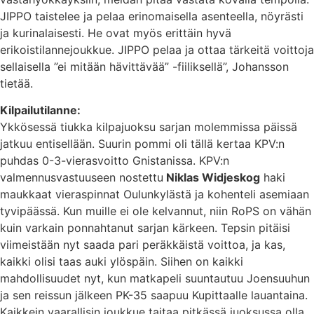
JIPPO taistelee ja pelaa erinomaisella asenteella, nöyrästi
ja kurinalaisesti. He ovat myös erittäin hyvä
erikoistilannejoukkue. JIPPO pelaa ja ottaa tärkeitä voittoja
sellaisella ”ei mitään hävittävää” -fiiliksellä”, Johansson
tietää.
Kilpailutilanne:
Ykkösessä tiukka kilpajuoksu sarjan molemmissa päissä
jatkuu entisellään. Suurin pommi oli tällä kertaa KPV:n
puhdas 0-3-vierasvoitto Gnistanissa. KPV:n
valmennusvastuuseen nostettu
Niklas Widjeskog
haki
maukkaat vieraspinnat Oulunkylästä ja kohenteli asemiaan
tyvipäässä. Kun muille ei ole kelvannut, niin RoPS on vähän
kuin varkain ponnahtanut sarjan kärkeen. Tepsin pitäisi
viimeistään nyt saada pari peräkkäistä voittoa, ja kas,
kaikki olisi taas auki ylöspäin. Siihen on kaikki
mahdollisuudet nyt, kun matkapeli suuntautuu Joensuuhun
ja sen reissun jälkeen PK-35 saapuu Kupittaalle lauantaina.
Kaikkein vaarallisin joukkue taitaa pitkässä juoksussa olla