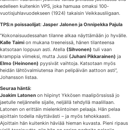
edelleen kuitenkin VPS, joka hamuaa omaksi 100-
vuotisjuhlavuodekseen (1924) takaisin Veikkausliigaan.
TPS:n poissaolijat: Jasper Jalonen ja Onnipekka Pajula
”Kokonaisuudessahan tilanne alkaa näyttämään jo hyvälle.
Kalle Taimi
on mukana treeneissä, hänen tilanteensa
katsotaan loppuun asti. Atella
(Sihvonen)
tuli vaan
kramppia viimeksi, mutta Jussi
(Juhani Pikkarainen)
ja
Elmo (Heinonen)
pyysivät vaihtoja. Katsotaan myös
heidän lähtövalmiutensa ihan pelipäivän aattoon asti”,
Johansson listaa.
Seuraa häntä:
Joakim Latonen
on hiipinyt Ykkösen maalipörssissä jo
jaetulle neljännelle sijalle, neljällä tehdyllä maalillaan.
Latonen on erittäin mielenkiintoinen pelaaja. Hän pelaa
ajoittain todella näyttävästi – ja myös tehokkaasti.
Ajoittain hän kuitenkin häviää hieman kuvasta. Pieni ripaus