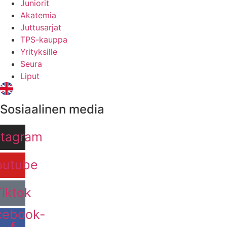
Juniorit
Akatemia
Juttusarjat
TPS-kauppa
Yrityksille
Seura
Liput
Sosiaalinen media
stagram
outube
Tiktok
cebook-
f