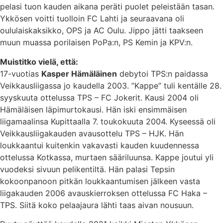
pelasi tuon kauden aikana peräti puolet peleistään tasan.
Ykkösen voitti tuolloin FC Lahti ja seuraavana oli
oululaiskaksikko, OPS ja AC Oulu. Jippo jätti taakseen
muun muassa porilaisen PoPa:n, PS Kemin ja KPV:n.
Muistitko vielä, että:
17-vuotias
Kasper Hämäläinen
debytoi TPS:n paidassa
Veikkausliigassa jo kaudella 2003. ”Kappe” tuli kentälle 28.
syyskuuta ottelussa TPS – FC Jokerit. Kausi 2004 oli
Hämäläisen läpimurtokausi. Hän iski ensimmäisen
liigamaalinsa Kupittaalla 7. toukokuuta 2004. Kyseessä oli
Veikkausliigakauden avausottelu TPS – HJK. Hän
loukkaantui kuitenkin vakavasti kauden kuudennessa
ottelussa Kotkassa, murtaen sääriluunsa. Kappe joutui yli
vuodeksi sivuun pelikentiltä. Hän palasi Tepsin
kokoonpanoon pitkän loukkaantumisen jälkeen vasta
liigakauden 2006 avauskierroksen ottelussa FC Haka –
TPS. Siitä koko pelaajaura lähti taas aivan nousuun.