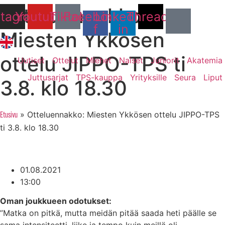
Otteluennakko:
Mene
stagram
Youtube
Tiktok
Facebook-
Linkedin-
Threads
sisältöön
f
in
Miesten Ykkösen
ottelu JIPPO-TPS ti
Uutiset
Ottelut
Miehet
Naiset
Juniorit
Akatemia
Juttusarjat
TPS-kauppa
Yrityksille
Seura
Liput
3.8. klo 18.30
»
Otteluennakko: Miesten Ykkösen ottelu JIPPO-TPS
Etusivu
ti 3.8. klo 18.30
01.08.2021
13:00
Oman joukkueen odotukset:
”Matka on pitkä, mutta meidän pitää saada heti päälle se