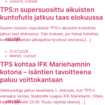
Juniorit, Uutiset
TPS:n supersuosittu aikuisten
kuntofutis jatkuu taas elokuussa
Suuren suosion saavuttanut TPS:n aikuisten kuntofutis
jatkuu taas elokuussa. Tule mukaan, jos haluat kohottaa
kuntoasi ja pelata jalkapalloa hyvässä seurassa.[…]
LUE LISÄÄ
31.07.2026
Miehet, Uutiset
TPS kohtaa IFK Mariehamnin
kotona – isäntien tavoitteena
paluu voittokantaan
Veikkausliiga jatkuu lauantaina 1. elokuuta, kun TPS:n
vieraaksi Veritas Stadionille saapuu IFK Mariehamn. Ottelu
käynnistyy kello 15.00. Ruutu näyttää ottelun[…]
LUE LISÄÄ