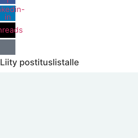
nkedin-
in
hreads
Liity postituslistalle