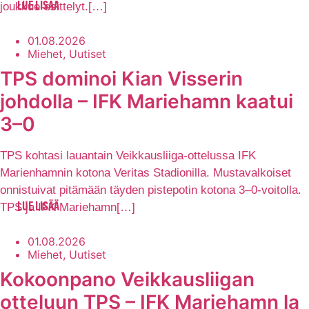
joukkue-esittelyt.[…]
LUE LISÄÄ
01.08.2026
Miehet, Uutiset
TPS dominoi Kian Visserin
johdolla – IFK Mariehamn kaatui
3–0
TPS kohtasi lauantain Veikkausliiga-ottelussa IFK
Marienhamnin kotona Veritas Stadionilla. Mustavalkoiset
onnistuivat pitämään täyden pistepotin kotona 3–0-voitolla.
TPS ja IFK Mariehamn[…]
LUE LISÄÄ
01.08.2026
Miehet, Uutiset
Kokoonpano Veikkausliigan
otteluun TPS – IFK Mariehamn la