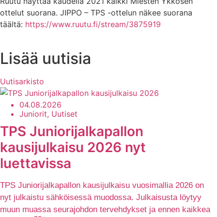
Ruutu näyttää kaudella 2021 kaikki Miesten Ykkösen
ottelut suorana. JIPPO – TPS -ottelun näkee suorana
täältä:
https://www.ruutu.fi/stream/3875919
Lisää uutisia
Uutisarkisto
04.08.2026
Juniorit, Uutiset
TPS Juniorijalkapallon
kausijulkaisu 2026 nyt
luettavissa
TPS Juniorijalkapallon kausijulkaisu vuosimallia 2026 on
nyt julkaistu sähköisessä muodossa. Julkaisusta löytyy
muun muassa seurajohdon tervehdykset ja ennen kaikkea