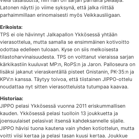
vielä tasaisuutta, niin hän on sarjan parhaita pelaajia.
Latonen näytti jo viime syksynä, että jalka riittää
parhaimmillaan erinomaisesti myös Veikkausliigaan.
Erikoista:
TPS ei ole hävinnyt Jalkapallon Ykkösessä yhtään
vierasottelua, mutta samalla se ensimmäinen kotivoitto
odottaa edelleen tuloaan. Kyse on siis melkoisesta
tilastoharvinaisuudesta. TPS on voittanut vieraissa sarjan
kärkikastiin kuuluvat MP:n, RoPS:n ja Jaron. Palloseura on
lisäksi jakanut vieraskentällä pisteet Gnistanin, PK-35:n ja
KPV:n kanssa. Täytyy toivoa, että tiistainen JIPPO-ottelu
noudattaa nyt sitten vierasotteluista tutumpaa kaavaa.
Historiaa:
JIPPO pelasi Ykkösessä vuonna 2011 eriskummallisen
kauden. Ykkösessä pelasi tuolloin 13 joukkuetta ja
joensuulaiset pelasivat itsensä kahdeksannelle sijalle.
JIPPO hävisi tuona kautena vain yhden kotiottelun, mutta
voitti viisi kertaa ja pelasi tasan kuusi kertaa. Joukkue