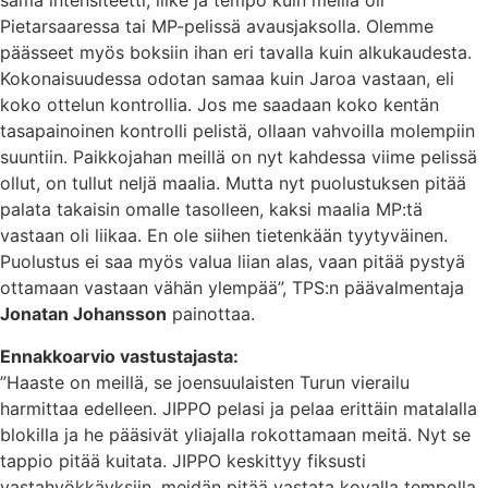
sama intensiteetti, liike ja tempo kuin meillä oli
Pietarsaaressa tai MP-pelissä avausjaksolla. Olemme
päässeet myös boksiin ihan eri tavalla kuin alkukaudesta.
Kokonaisuudessa odotan samaa kuin Jaroa vastaan, eli
koko ottelun kontrollia. Jos me saadaan koko kentän
tasapainoinen kontrolli pelistä, ollaan vahvoilla molempiin
suuntiin. Paikkojahan meillä on nyt kahdessa viime pelissä
ollut, on tullut neljä maalia. Mutta nyt puolustuksen pitää
palata takaisin omalle tasolleen, kaksi maalia MP:tä
vastaan oli liikaa. En ole siihen tietenkään tyytyväinen.
Puolustus ei saa myös valua liian alas, vaan pitää pystyä
ottamaan vastaan vähän ylempää”, TPS:n päävalmentaja
Jonatan Johansson
painottaa.
Ennakkoarvio vastustajasta:
”Haaste on meillä, se joensuulaisten Turun vierailu
harmittaa edelleen. JIPPO pelasi ja pelaa erittäin matalalla
blokilla ja he pääsivät yliajalla rokottamaan meitä. Nyt se
tappio pitää kuitata. JIPPO keskittyy fiksusti
vastahyökkäyksiin, meidän pitää vastata kovalla tempolla.