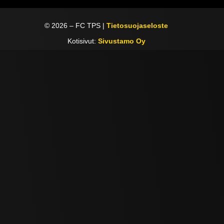
©
2026
– FC TPS |
Tietosuojaseloste
Kotisivut:
Sivustamo Oy