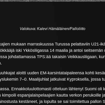
Valokuva: Kalevi Hämäläinen/Palloliitto
kajien mukaan marraskuussa Turussa pelattaviin U21-ikä
kkääjä iski Ykkösliigassa 14 maalia ja antoi seitsemän m
lissa johdattamassa TPS:ää takaisin Veikkausliigaan, kun
.
kajat aloitti uuden EM-karsintataipaleensa kohti kesä
slukemin 7–0. Maalijuhlat jatkuivat Kyproksella, jossa tul
assa. Ennakkoluulottomasti otteluun lähtenyt Suomi oli 
 kimpoili espanjalaispelaajien kautta verkon perukoille j
inostusta kestäneet, ja lopulta se sai toimitettua pallon