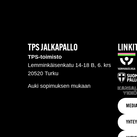
TPS JALKAPALLO
LINKI
TPS-toimisto
Lemminkäisenkatu 14-18 B, 6. krs
20520 Turku
Auki sopimuksen mukaan
MEDIA
YHTEY