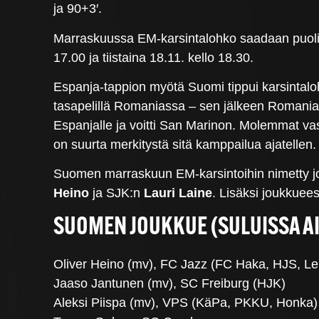
ja 90+3′.
Marraskuussa EM-karsintalohko saadaan puoliväl
17.00 ja tiistaina 18.11. kello 18.30.
Espanja-tappion myötä Suomi tippui karsintal
tasapelillä Romaniassa – sen jälkeen Romania
Espanjalle ja voitti San Marinon. Molemmat vas
on suurta merkitystä sitä kamppailua ajatellen.
Suomen marraskuun EM-karsintoihin nimetty jou
Heino
ja SJK:n
Lauri Laine
. Lisäksi joukkue
SUOMEN JOUKKUE (SULUISSA A
Oliver Heino (mv), FC Jazz (FC Haka, HJS, LeK
Jaaso Jantunen (mv), SC Freiburg (HJK)
Aleksi Piispa (mv), VPS (KäPa, PKKU, Honka)