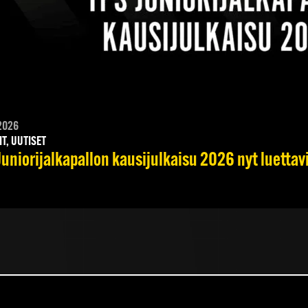
2026
IT, UUTISET
Juniorijalkapallon kausijulkaisu 2026 nyt luettav