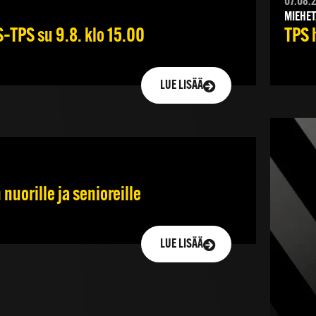
07.08.
MIEHET
–TPS su 9.8. klo 15.00
TPS 
LUE LISÄÄ
nuorille ja senioreille
LUE LISÄÄ