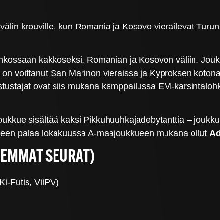
in krouville, kun Romania ja Kosovo vierailevat Turun Ve
ohkossaan kakkoseksi, Romanian ja Kosovon väliin. Jouk
 on voittanut San Marinon vieraissa ja Kyproksen koton
tustajat ovat siis mukana kamppailussa EM-karsintalohkon
kkue sisältää kaksi Pikkuhuuhkajadebytanttia – joukkue
eseen palaa lokakuussa A-maajoukkueen mukana ollut
Ad
IEMMAT SEURAT)
i-Futis, ViiPV)