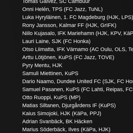
Tomas Galvez, SC Cambuur
Onni Helén, TPS (FC Jazz, TuNL)
Luka Hyryläinen, 1. FC Magdeburg (HJK, LPS
Rony Jansson, Kalmar FF (HJK, GrIFK)
Niilo Kujasalo, IFK Mariehamn (HJK, KPV, Kä
Lauri Laine, SJK (FC Honka)
Otso Liimatta, IFK Värnamo (AC Oulu, OLS, Ter
Arttu Lötjönen, KuPS (FC Jazz, TOVE)
Pyry Mentu, HJK
Samuli Miettinen, KuPS
Dario Naamo, Dundee United FC (SJK, FC Ho
Samuel Pasanen, KuPS (FC Lahti, Reipas, FC
Otto Ruoppi, KuPS (MP)
Matias Siltanen, Djurgårdens IF (KuPS)
Kaius Simojoki, HJK (KäPa, PPJ)
Adrian Svanbäck, BK Häcken
Marius Söderbäck, Ilves (KäPa, HJK)