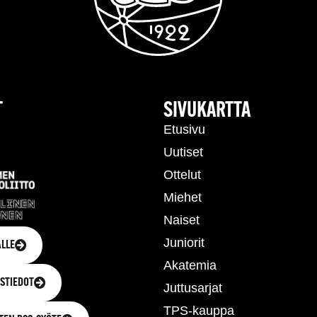
T
SIVUKARTTA
Etusivu
Uutiset
Ottelut
Miehet
Naiset
Juniorit
LLE
Akatemia
STIEDOT
Juttusarjat
TPS-kauppa