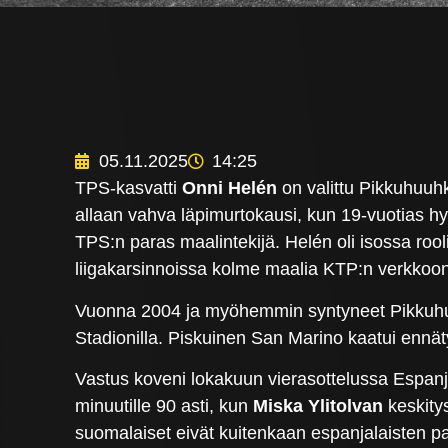
05.11.2025
14:25
TPS-kasvatti
Onni Helén
on valittu Pikkuhuuh
allaan vahva läpimurtokausi, kun 19-vuotias hyö
TPS:n paras maalintekijä. Helén oli isossa roo
liigakarsinnoissa kolme maalia KTP:n verkkoon
Vuonna 2004 ja myöhemmin syntyneet Pikkuhuuh
Stadionilla. Piskuinen San Marino kaatui ennäty
Vastus koveni lokakuun vierasottelussa Espanj
minuutille 90 asti, kun
Miska Ylitolvan
keskitys
suomalaiset eivät kuitenkaan espanjalaisten pa