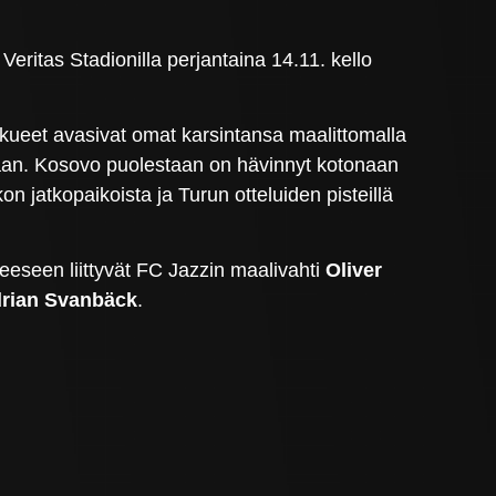
ritas Stadionilla perjantaina 14.11. kello
kueet avasivat omat karsintansa maalittomalla
aan. Kosovo puolestaan on hävinnyt kotonaan
 jatkopaikoista ja Turun otteluiden pisteillä
eseen liittyvät FC Jazzin maalivahti
Oliver
rian Svanbäck
.