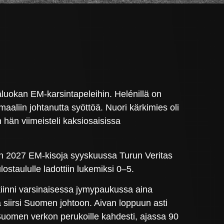
luokan EM-karsintapeleihin. Helénillä on
aaliin johtanutta syöttöä. Nuori kärkimies oli
 hän viimeisteli kaksiosaisissa
n 2027 EM-kisoja syyskuussa Turun Veritas
ostaululle ladottiin lukemiksi 0–5.
kiinni varsinaisessa jymypaukussa aina
a siirsi Suomen johtoon. Aivan loppuun asti
 Suomen verkon perukoille kahdesti, ajassa 90