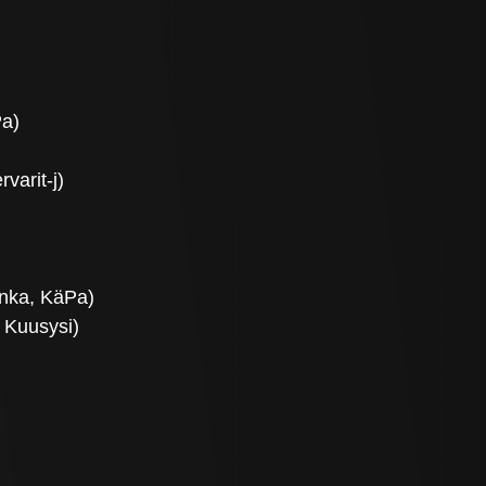
)
Pa)
varit-j)
nka, KäPa)
 Kuusysi)