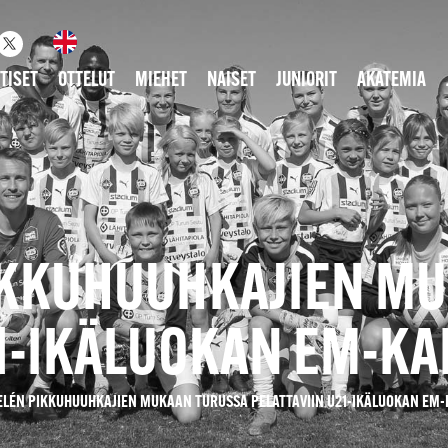
TISET
OTTELUT
MIEHET
NAISET
JUNIORIT
AKATEMIA
IKKUHUUHKAJIEN M
21-IKÄLUOKAN EM-KA
ELÉN PIKKUHUUHKAJIEN MUKAAN TURUSSA PELATTAVIIN U21-IKÄLUOKAN EM-