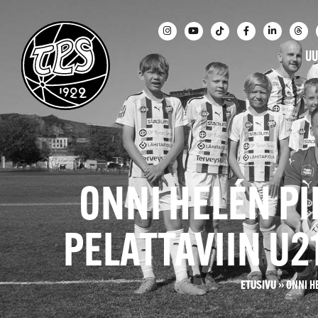
UU
ONNI HELÉN P
PELATTAVIIN U
ETUSIVU
»
ONNI H