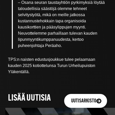
– Osana seuran taustayhtiön pyrkimyksiä löytää
taloudellisia säästöjä olemme tehneet
selvitystyötä, mikä on meille jatkossa
kustannustehokkain tapa organisoida
kausikorttien ja pääsylippujen myynti.
Neuvottelemme parhaillaan tulevan kauden
lipunmyyntikumppanuudesta, kertoo
puheenjohtaja Peräaho.
TPS:n naisten edustusjoukkue tulee pelaamaan
kauden 2025 kotiottelunsa Turun Urheilupuiston
Yläkentällä.
LISÄÄ UUTISIA
UUTISARKISTO