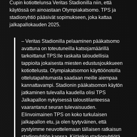
Cupin kotiottelunsa Veritas Stadionilla niin, että
käytössä on ainoastaan Olympiakatsomo. TPS ja
stadionyhtiö pääsivät sopimukseen, joka kattaa
jalkapallokauden 2025.
– Veritas Stadionilla pelaaminen pääkatsomo
avattuna on toteutuneilla katsojamäärillä
tarkoittanut TPS:lle raskaita taloudellisia
tappioita jokaisesta miesten edustusjoukkueen
kotiottelusta. Olympiakatsomon käyttöönotolla
ottelutapahtumasta saadaan meille aiempaa
kannattavampi. Stadionin pääkatsomon käytön
jatkaminen tulevalla kaudella olisi TPS
Jalkapallon nykyisessä taloustilanteessa
vaarantanut seuran tulevaisuuden.
Elinvoimainen TPS on koko turkulaisen
jalkapallon etu, ja olen tyytyväinen, että
pystyimme neuvottelemaan tällaisen ratkaisun
stadionyhtiön kanssa. Kiitänkin stadionyhtiötä