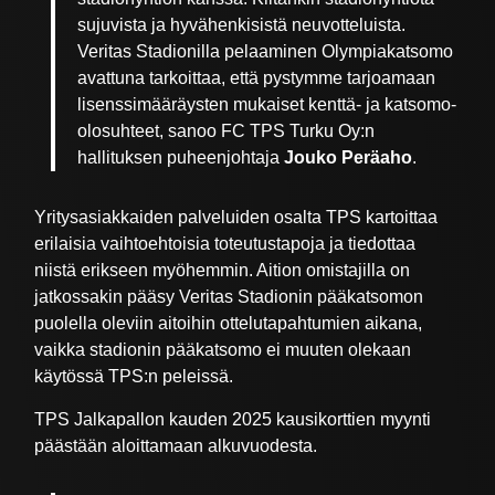
sujuvista ja hyvähenkisistä neuvotteluista.
Veritas Stadionilla pelaaminen Olympiakatsomo
avattuna tarkoittaa, että pystymme tarjoamaan
lisenssimääräysten mukaiset kenttä- ja katsomo-
olosuhteet, sanoo FC TPS Turku Oy:n
hallituksen puheenjohtaja
Jouko Peräaho
.
Yritysasiakkaiden palveluiden osalta TPS kartoittaa
erilaisia vaihtoehtoisia toteutustapoja ja tiedottaa
niistä erikseen myöhemmin. Aition omistajilla on
jatkossakin pääsy Veritas Stadionin pääkatsomon
puolella oleviin aitoihin ottelutapahtumien aikana,
vaikka stadionin pääkatsomo ei muuten olekaan
käytössä TPS:n peleissä.
TPS Jalkapallon kauden 2025 kausikorttien myynti
päästään aloittamaan alkuvuodesta.