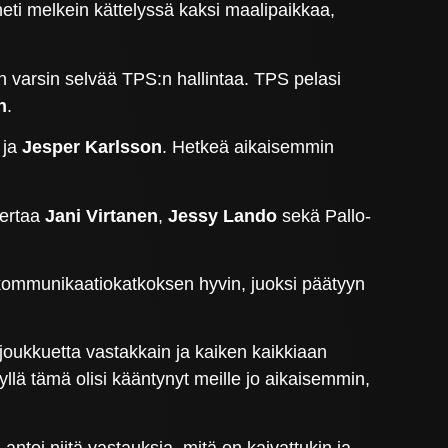
heti melkein kättelyssä kaksi maalipaikkaa,
n varsin selvää TPS:n hallintaa. TPS pelasi
n
.
ja
Jesper Karlsson
. Hetkeä aikaisemmin
kertaa
Jani Virtanen
,
Jessy Lando
sekä Pallo-
 kommunikaatiokatkoksen hyvin, juoksi päätyyn
 joukkuetta vastakkain ja kaiken kaikkiaan
llä tämä olisi kääntynyt meille jo aikaisemmin,
antoi niitä vastauksia, mitä on kaivattukin ja