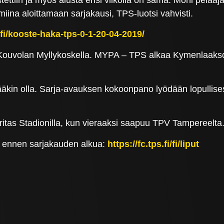
lmiina aloittamaan sarjakausi, TPS-luotsi vahvisti.
v.fi/kooste-haka-tps-0-1-20-04-2019/
volan Myllykoskella. MYPA – TPS alkaa Kymenlaakson 
pitääkin olla. Sarja-avauksen kokoonpano lyödään lopullise
ritas Stadionilla, kun vieraaksi saapuu TPV Tampereelta.
sti ennen sarjakauden alkua:
https://fc.tps.fi/fi/liput