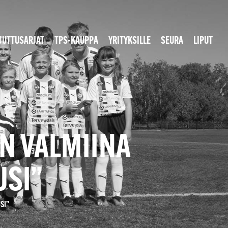
JUTTUSARJAT
TPS-KAUPPA
YRITYKSILLE
SEURA
LIPUT
AN VALMIINA
USI”
SI”