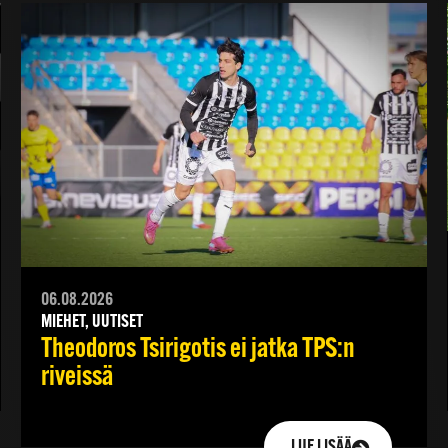
06.08.2026
MIEHET, UUTISET
Theodoros Tsirigotis ei jatka TPS:n
riveissä
LUE LISÄÄ