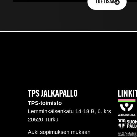
LUE LISÄÄ
TPS JALKAPALLO
LINKI
TPS-toimisto
Lemminkäisenkatu 14-18 B, 6. krs
20520 Turku
Auki sopimuksen mukaan