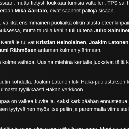
issaan, mutta tietysti loukkaantumisia vältellen. TPS sai 
 perään
Mika Ääritalo
, eivät saaneet palloja sisään.
ä, vaikka ensimmäinen puoliaika olikin alusta eteenkinpäi
sessa, mutta tauolla kehiin tuli uutena
Juho Salmine
Kentälle tulivat
Kristian Heinolainen
,
Joakim Latonen
ami Rähmösen
antaman kulman ylärimaan.
n kolme vaihtoa. Uusina miehinä kentälle juoksivat tällä 
minuutin kohdalla. Joakim Latonen luki Haka-puolustuksen
kulmasta tyylikkäästi Hakan verkkoon.
empaa on vaikea kuvitella. Kaksi kärkipäähän ennustettua
en tyytyväinen myös itse peliin ja paremmalla viimeistely
ettiin ja myös alusta ensi viikolla on sama. Moni pelaaja 