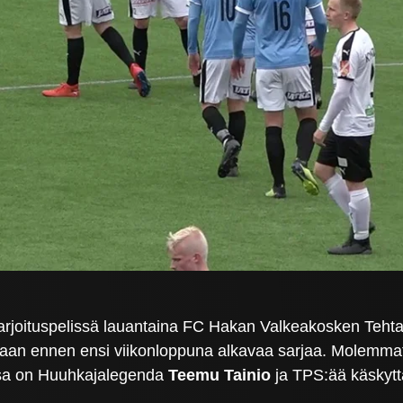
arjoituspelissä lauantaina FC Hakan Valkeakosken Tehta
ioitaan ennen ensi viikonloppuna alkavaa sarjaa. Molemm
ssa on Huuhkajalegenda
Teemu Tainio
ja TPS:ää käskytt