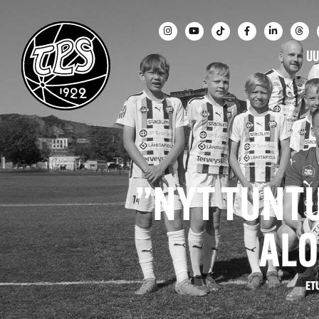
UU
”NYT TUNTU
ALO
ET