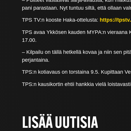
pani parastaan. Nyt tuntuu siltä, että ollaan va
TPS TV:n kooste Haka-ottelusta:
https://tpst
TPS avaa Ykkösen kauden MYPA:n vieraana Kou
17.00.
– Kilpailu on tällä hetkellä kovaa ja niin sen 
perjantaina.
TPS:n kotiavaus on torstaina 9.5. Kupittaan Ve
TPS:n kausikortin ehtii hankkia vielä loistava
LISÄÄ UUTISIA