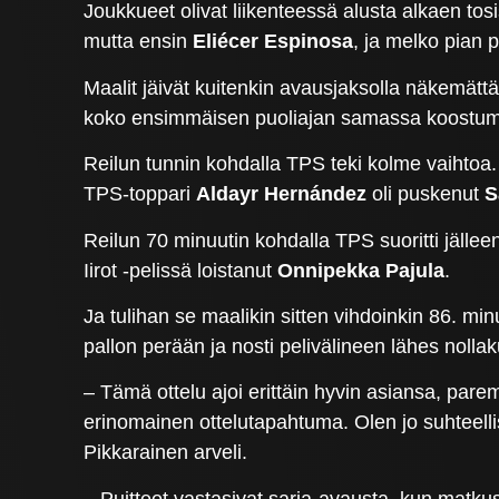
Joukkueet olivat liikenteessä alusta alkaen tos
mutta ensin
Eliécer Espinosa
, ja melko pian
Maalit jäivät kuitenkin avausjaksolla näkemätt
koko ensimmäisen puoliajan samassa koostumuk
Reilun tunnin kohdalla TPS teki kolme vaihtoa. 
TPS-toppari
Aldayr Hernández
oli puskenut
S
Reilun 70 minuutin kohdalla TPS suoritti jällee
Iirot -pelissä loistanut
Onnipekka Pajula
.
Ja tulihan se maalikin sitten vihdoinkin 86. 
pallon perään ja nosti pelivälineen lähes nolla
– Tämä ottelu ajoi erittäin hyvin asiansa, par
erinomainen ottelutapahtuma. Olen jo suhteellis
Pikkarainen arveli.
– Puitteet vastasivat sarja-avausta, kun matkust