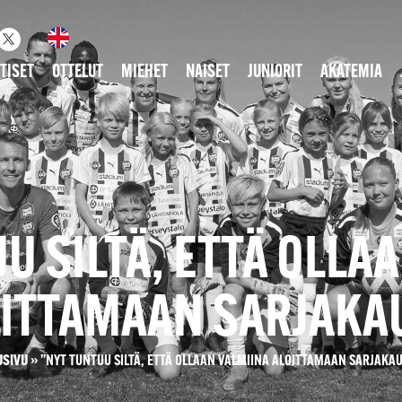
TISET
OTTELUT
MIEHET
NAISET
JUNIORIT
AKATEMIA
U SILTÄ, ETTÄ OLLA
ITTAMAAN SARJAKA
USIVU
»
”NYT TUNTUU SILTÄ, ETTÄ OLLAAN VALMIINA ALOITTAMAAN SARJAKAU