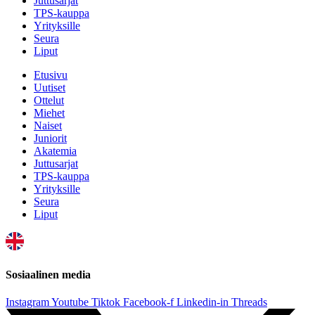
Juttusarjat
TPS-kauppa
Yrityksille
Seura
Liput
Etusivu
Uutiset
Ottelut
Miehet
Naiset
Juniorit
Akatemia
Juttusarjat
TPS-kauppa
Yrityksille
Seura
Liput
Sosiaalinen media
Instagram
Youtube
Tiktok
Facebook-f
Linkedin-in
Threads