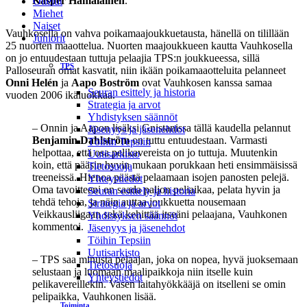
Kasper Hämäläinen
.
Ottelut
Miehet
Naiset
Vauhkosella on vahva poikamaajoukkuetausta, hänellä on tilillään
Juniorit
25 nuorten maaottelua. Nuorten maajoukkueen kautta Vauhkosella
on jo entuudestaan tuttuja pelaajia TPS:n joukkueessa, sillä
TPS
Palloseuran omat kasvatit, niin ikään poikamaaotteluita pelanneet
Onni Helén
ja
Aapo Boström
ovat Vauhkosen kanssa samaa
Seuran esittely ja historia
vuoden 2006 ikäluokkaa.
Strategia ja arvot
Yhdistyksen säännöt
– Onnin ja Aapon lisäksi Gnistanissa tällä kaudella pelannut
Jäsenyys ja jäsenehdot
Benjamin Dahlström
on tuttu entuudestaan. Varmasti
Töihin Tepsiin
helpottaa, että osa pelikavereista on jo tuttuja. Muutenkin
Uutisarkisto
koin, että pääsin hyvin mukaan porukkaan heti ensimmäisissä
Tietosuoja
treeneissä. Hienoa päästä pelaamaan isojen panosten pelejä.
Yhteystiedot
Oma tavoitteeni on saada paljon peliaikaa, pelata hyvin ja
Seuran esittely ja historia
tehdä tehoja, ja näin auttaa joukkuetta nousemaan
Strategia ja arvot
Veikkausliigaan sekä kehittää itseäni pelaajana, Vauhkonen
Yhdistyksen säännöt
kommentoi.
Jäsenyys ja jäsenehdot
Töihin Tepsiin
Uutisarkisto
– TPS saa minusta pelaajan, joka on nopea, hyvä juoksemaan
Tietosuoja
selustaan ja luomaan maalipaikkoja niin itselle kuin
Yhteystiedot
pelikavereillekin. Vasen laitahyökkääjä on itselleni se omin
pelipaikka, Vauhkonen lisää.
Toiminta