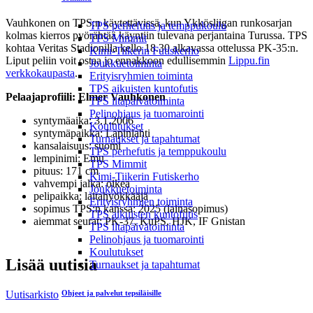
Vauhkonen on TPS:n käytettävissä, kun Ykkösliigan runkosarjan
TPS perhefutis ja temppukoulu
kolmas kierros pyörähtää käyntiin tulevana perjantaina Turussa. TPS
TPS Mimmit
kohtaa Veritas Stadionilla kello 18.30 alkavassa ottelussa PK-35:n.
Kimi-Tiikerin Futiskerho
Liput peliin voit ostaa jo ennakkoon edullisemmin
Lippu.fin
Joukkuetoiminta
verkkokaupasta
.
Erityisryhmien toiminta
TPS aikuisten kuntofutis
Pelaajaprofiili: Elmer Vauhkonen
TPS iltapäivätoiminta
Pelinohjaus ja tuomarointi
syntymäaika: 3.1.2006
Koulutukset
syntymäpaikka: Lapinlahti
Turnaukset ja tapahtumat
kansalaisuus: suomi
TPS perhefutis ja temppukoulu
lempinimi: Emu
TPS Mimmit
pituus: 171 cm
Kimi-Tiikerin Futiskerho
vahvempi jalka: oikea
Joukkuetoiminta
pelipaikka: laitahyökkääjä
Erityisryhmien toiminta
sopimus TPS:n kanssa: 2025 (lainasopimus)
TPS aikuisten kuntofutis
aiemmat seurat: PK-37, KuPS, HJK, IF Gnistan
TPS iltapäivätoiminta
Pelinohjaus ja tuomarointi
Koulutukset
Lisää uutisia
Turnaukset ja tapahtumat
Uutisarkisto
Ohjeet ja palvelut tepsiläisille