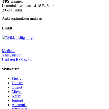
TPS-toimisto
Lemminkäisenkatu 14-18 B, 6. krs
20520 Turku
Auki sopimuksen mukaan
Linkit
Medialle
Yhteystiedot
Uutisten RSS-syöte
Sivukartta
Etusivu
Uutiset
Ottelut
Miehet
Naiset
Juniorit
Akatemia