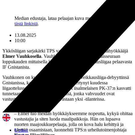
Median edustaja, lataa pelaajan kuva mediakäyttöön
tästä linkistä
.
13.08.2025
10:00
Ykkösliigan sarjakärki TPS vahvistaa joukkuettaan laitahyökkääjä
Elmer Vauhkosella
. Vauhkonen, 19, saapuu turkulaisseuraan
loppukauden mittaisella lainasopimuksella Veikkausliigaa pelaavasta
IF Gnistanista.
Vauhkonen on kuluvalla kaudella tehnyt Veikkausliiga-debyyttinsä
Gnistanissa, kaikkiaan minuutteja on kertynyt kuudessa
liigaottelussa. Lapinlahdella syntynyt iisalmelaisen PK-37:n kasvatti
tunnetaan nopeana laitahyökkääjänä, jonka vahvuudet ovat
vastustajan ohittamisessa yksi vastaan yksi -tilanteissa.
– Elmer tuo meidän hyökkäykseemme nopeutta, kykyä ohittaa
vastustajia ja siten luoda maalipaikkoja. Hän on lupaava
nuorten maajoukkuepelaaja, jolla on kova halu kehittyä ja
näyttää osaamistaan, luonnehtii TPS:n urheilutoimenjohtaja
Uutiset