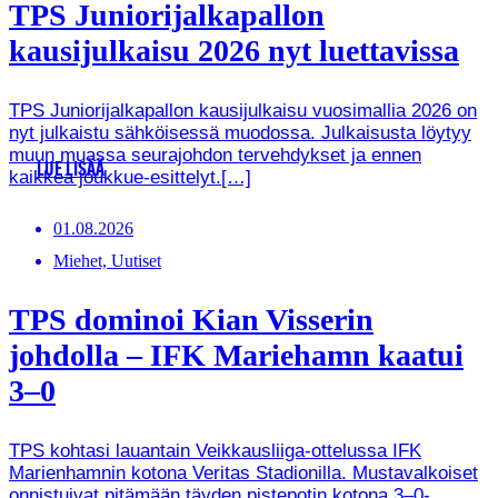
TPS Juniorijalkapallon
kausijulkaisu 2026 nyt luettavissa
TPS Juniorijalkapallon kausijulkaisu vuosimallia 2026 on
nyt julkaistu sähköisessä muodossa. Julkaisusta löytyy
muun muassa seurajohdon tervehdykset ja ennen
LUE LISÄÄ
kaikkea joukkue-esittelyt.[…]
01.08.2026
Miehet, Uutiset
TPS dominoi Kian Visserin
johdolla – IFK Mariehamn kaatui
3–0
TPS kohtasi lauantain Veikkausliiga-ottelussa IFK
Marienhamnin kotona Veritas Stadionilla. Mustavalkoiset
onnistuivat pitämään täyden pistepotin kotona 3–0-