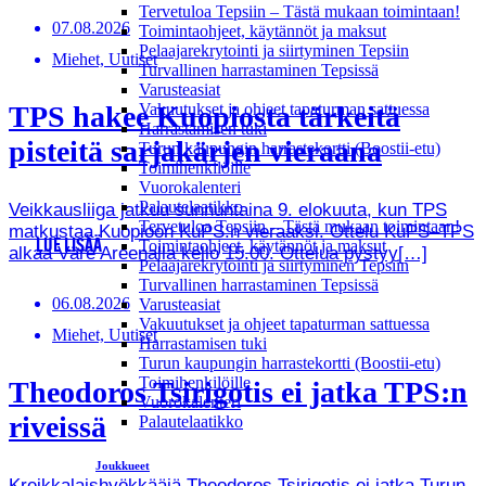
Tervetuloa Tepsiin – Tästä mukaan toimintaan!
07.08.2026
Toimintaohjeet, käytännöt ja maksut
Pelaajarekrytointi ja siirtyminen Tepsiin
Miehet, Uutiset
Turvallinen harrastaminen Tepsissä
Varusteasiat
TPS hakee Kuopiosta tärkeitä
Vakuutukset ja ohjeet tapaturman sattuessa
Harrastamisen tuki
pisteitä sarjakärjen vieraana
Turun kaupungin harrastekortti (Boostii-etu)
Toimihenkilöille
Vuorokalenteri
Palautelaatikko
Veikkausliiga jatkuu sunnuntaina 9. elokuuta, kun TPS
Tervetuloa Tepsiin – Tästä mukaan toimintaan!
matkustaa Kuopioon KuPS:n vieraaksi. Ottelu KuPS–TPS
LUE LISÄÄ
Toimintaohjeet, käytännöt ja maksut
alkaa Väre Areenalla kello 15.00. Ottelua pystyy[…]
Pelaajarekrytointi ja siirtyminen Tepsiin
Turvallinen harrastaminen Tepsissä
06.08.2026
Varusteasiat
Vakuutukset ja ohjeet tapaturman sattuessa
Miehet, Uutiset
Harrastamisen tuki
Turun kaupungin harrastekortti (Boostii-etu)
Toimihenkilöille
Theodoros Tsirigotis ei jatka TPS:n
Vuorokalenteri
riveissä
Palautelaatikko
Joukkueet
Kreikkalaishyökkääjä Theodoros Tsirigotis ei jatka Turun