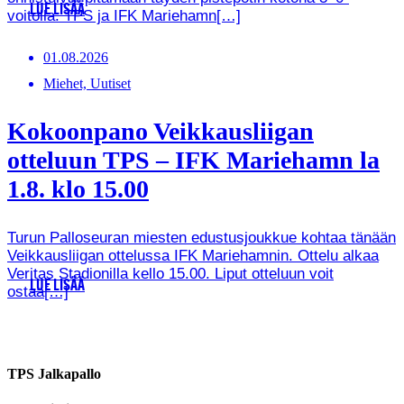
LUE LISÄÄ
voitolla. TPS ja IFK Mariehamn[…]
01.08.2026
Miehet, Uutiset
Kokoonpano Veikkausliigan
otteluun TPS – IFK Mariehamn la
1.8. klo 15.00
Turun Palloseuran miesten edustusjoukkue kohtaa tänään
Veikkausliigan ottelussa IFK Mariehamnin. Ottelu alkaa
Veritas Stadionilla kello 15.00. Liput otteluun voit
LUE LISÄÄ
ostaa[…]
TPS Jalkapallo