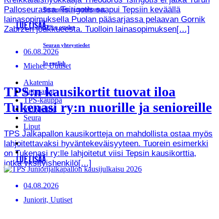
Palloseurassa. Tsirigotis saapui Tepsiin keväällä
Turnaukset ja tapahtumat
lainasopimuksella Puolan pääsarjassa pelaavan Gornik
LUE LISÄÄ
TPS:n ottelut
Zabrzen joukkueesta. Tuolloin lainasopimuksen[…]
Seuran yhteystiedot
06.08.2026
In english
Miehet, Uutiset
Akatemia
TPS:n kausikortit tuovat iloa
Juttusarjat
TPS-kauppa
Tukenasi ry:n nuorille ja senioreille
Yrityksille
Seura
Liput
TPS Jalkapallon kausikortteja on mahdollista ostaa myös
lahjoitettavaksi hyväntekeväisyyteen. Tuorein esimerkki
on Tukenasi ry:lle lahjoitetut viisi Tepsin kausikorttia,
LUE LISÄÄ
jotka yksityishenkilö[…]
04.08.2026
Juniorit, Uutiset