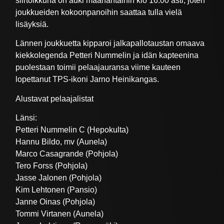
siirtoikkuna on auki maanantaihin klo 16.00 asti, joten
joukkueiden kokoonpanoihin saattaa tulla vielä
lisäyksiä.
Lännen joukkuetta kipparoi jalkapallotaustan omaava
kiekkolegenda Petteri Nummelin ja idän kapteenina
puolestaan toimii pelaajauransa viime kauteen
lopettanut TPS-ikoni Jarno Heinikangas.
Alustavat pelaajalistat
Länsi:
Petteri Nummelin C (Hepokulta)
Hannu Bildo, mv (Aunela)
Marco Casagrande (Pohjola)
Tero Forss (Pohjola)
Jasse Jalonen (Pohjola)
Kim Lehtonen (Pansio)
Janne Oinas (Pohjola)
Tommi Virtanen (Aunela)