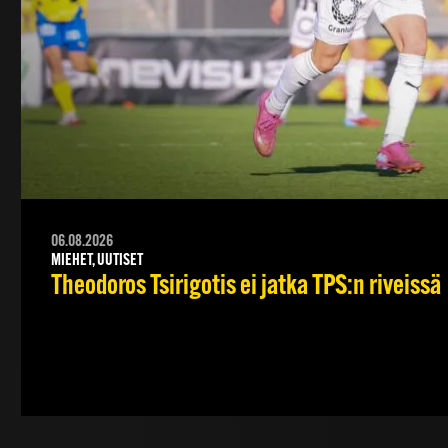
06.08.2026
MIEHET, UUTISET
Theodoros Tsirigotis ei jatka TPS:n riveissä