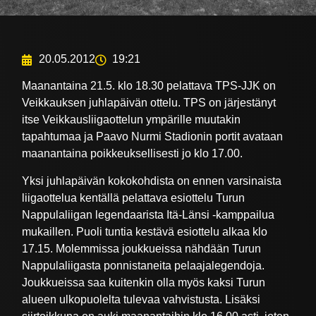
20.05.2012
19:21
Maanantaina 21.5. klo 18.30 pelattava TPS-JJK on
Veikkauksen juhlapäivän ottelu. TPS on järjestänyt
itse Veikkausliigaottelun ympärille muutakin
tapahtumaa ja Paavo Nurmi Stadionin portit avataan
maanantaina poikkeuksellisesti jo klo 17.00.
Yksi juhlapäivän kokokohdista on ennen varsinaista
liigaottelua kentällä pelattava esiottelu Turun
Nappulaliigan legendaarista Itä-Länsi -kamppailua
mukaillen. Puoli tuntia kestävä esiottelu alkaa klo
17.15. Molemmissa joukkueissa nähdään Turun
Nappulaliigasta ponnistaneita pelaajalegendoja.
Joukkueissa saa kuitenkin olla myös kaksi Turun
alueen ulkopuolelta tulevaa vahvistusta. Lisäksi