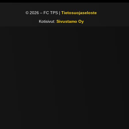
©
2026
– FC TPS |
Tietosuojaseloste
Kotisivut:
Sivustamo Oy