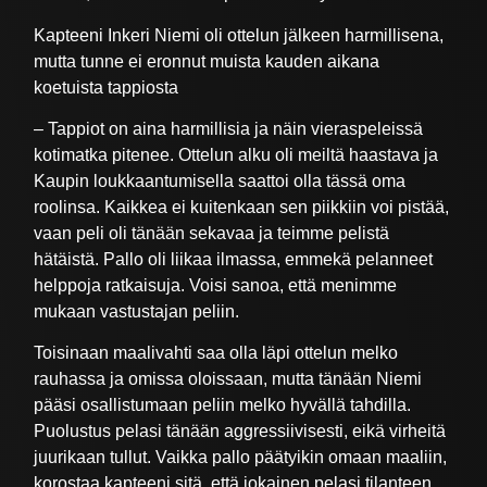
Kapteeni Inkeri Niemi oli ottelun jälkeen harmillisena,
mutta tunne ei eronnut muista kauden aikana
koetuista tappiosta
– Tappiot on aina harmillisia ja näin vieraspeleissä
kotimatka pitenee. Ottelun alku oli meiltä haastava ja
Kaupin loukkaantumisella saattoi olla tässä oma
roolinsa. Kaikkea ei kuitenkaan sen piikkiin voi pistää,
vaan peli oli tänään sekavaa ja teimme pelistä
hätäistä. Pallo oli liikaa ilmassa, emmekä pelanneet
helppoja ratkaisuja. Voisi sanoa, että menimme
mukaan vastustajan peliin.
Toisinaan maalivahti saa olla läpi ottelun melko
rauhassa ja omissa oloissaan, mutta tänään Niemi
pääsi osallistumaan peliin melko hyvällä tahdilla.
Puolustus pelasi tänään aggressiivisesti, eikä virheitä
juurikaan tullut. Vaikka pallo päätyikin omaan maaliin,
korostaa kapteeni sitä, että jokainen pelasi tilanteen