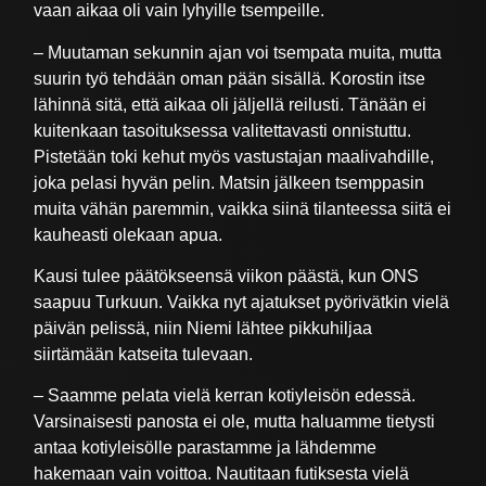
vaan aikaa oli vain lyhyille tsempeille.
– Muutaman sekunnin ajan voi tsempata muita, mutta
suurin työ tehdään oman pään sisällä. Korostin itse
lähinnä sitä, että aikaa oli jäljellä reilusti. Tänään ei
kuitenkaan tasoituksessa valitettavasti onnistuttu.
Pistetään toki kehut myös vastustajan maalivahdille,
joka pelasi hyvän pelin. Matsin jälkeen tsemppasin
muita vähän paremmin, vaikka siinä tilanteessa siitä ei
kauheasti olekaan apua.
Kausi tulee päätökseensä viikon päästä, kun ONS
saapuu Turkuun. Vaikka nyt ajatukset pyörivätkin vielä
päivän pelissä, niin Niemi lähtee pikkuhiljaa
siirtämään katseita tulevaan.
– Saamme pelata vielä kerran kotiyleisön edessä.
Varsinaisesti panosta ei ole, mutta haluamme tietysti
antaa kotiyleisölle parastamme ja lähdemme
hakemaan vain voittoa. Nautitaan futiksesta vielä