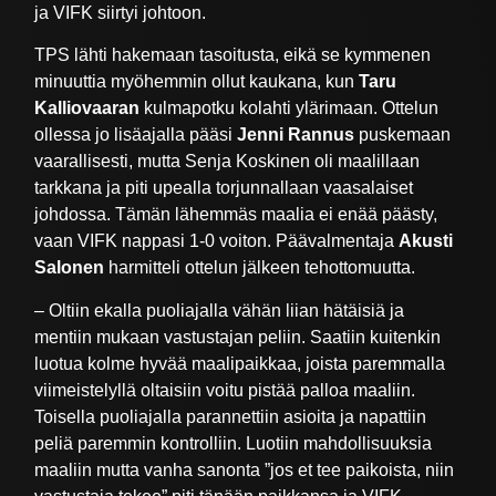
ja VIFK siirtyi johtoon.
TPS lähti hakemaan tasoitusta, eikä se kymmenen
minuuttia myöhemmin ollut kaukana, kun
Taru
Kalliovaaran
kulmapotku kolahti ylärimaan. Ottelun
ollessa jo lisäajalla pääsi
Jenni Rannus
puskemaan
vaarallisesti, mutta Senja Koskinen oli maalillaan
tarkkana ja piti upealla torjunnallaan vaasalaiset
johdossa. Tämän lähemmäs maalia ei enää päästy,
vaan VIFK nappasi 1-0 voiton. Päävalmentaja
Akusti
Salonen
harmitteli ottelun jälkeen tehottomuutta.
– Oltiin ekalla puoliajalla vähän liian hätäisiä ja
mentiin mukaan vastustajan peliin. Saatiin kuitenkin
luotua kolme hyvää maalipaikkaa, joista paremmalla
viimeistelyllä oltaisiin voitu pistää palloa maaliin.
Toisella puoliajalla parannettiin asioita ja napattiin
peliä paremmin kontrolliin. Luotiin mahdollisuuksia
maaliin mutta vanha sanonta ”jos et tee paikoista, niin