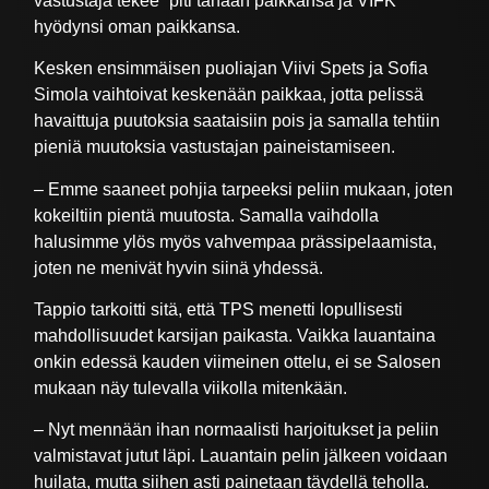
vastustaja tekee” piti tänään paikkansa ja VIFK
hyödynsi oman paikkansa.
Kesken ensimmäisen puoliajan Viivi Spets ja Sofia
Simola vaihtoivat keskenään paikkaa, jotta pelissä
havaittuja puutoksia saataisiin pois ja samalla tehtiin
pieniä muutoksia vastustajan paineistamiseen.
– Emme saaneet pohjia tarpeeksi peliin mukaan, joten
kokeiltiin pientä muutosta. Samalla vaihdolla
halusimme ylös myös vahvempaa prässipelaamista,
joten ne menivät hyvin siinä yhdessä.
Tappio tarkoitti sitä, että TPS menetti lopullisesti
mahdollisuudet karsijan paikasta. Vaikka lauantaina
onkin edessä kauden viimeinen ottelu, ei se Salosen
mukaan näy tulevalla viikolla mitenkään.
– Nyt mennään ihan normaalisti harjoitukset ja peliin
valmistavat jutut läpi. Lauantain pelin jälkeen voidaan
huilata, mutta siihen asti painetaan täydellä teholla.