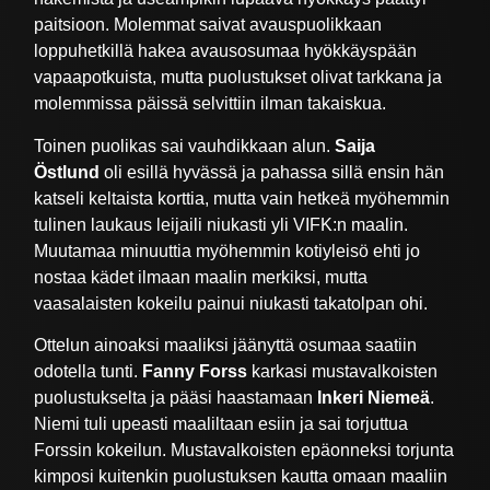
paitsioon. Molemmat saivat avauspuolikkaan
loppuhetkillä hakea avausosumaa hyökkäyspään
vapaapotkuista, mutta puolustukset olivat tarkkana ja
molemmissa päissä selvittiin ilman takaiskua.
Toinen puolikas sai vauhdikkaan alun.
Saija
Östlund
oli esillä hyvässä ja pahassa sillä ensin hän
katseli keltaista korttia, mutta vain hetkeä myöhemmin
tulinen laukaus leijaili niukasti yli VIFK:n maalin.
Muutamaa minuuttia myöhemmin kotiyleisö ehti jo
nostaa kädet ilmaan maalin merkiksi, mutta
vaasalaisten kokeilu painui niukasti takatolpan ohi.
Ottelun ainoaksi maaliksi jäänyttä osumaa saatiin
odotella tunti.
Fanny Forss
karkasi mustavalkoisten
puolustukselta ja pääsi haastamaan
Inkeri Niemeä
.
Niemi tuli upeasti maaliltaan esiin ja sai torjuttua
Forssin kokeilun. Mustavalkoisten epäonneksi torjunta
kimposi kuitenkin puolustuksen kautta omaan maaliin