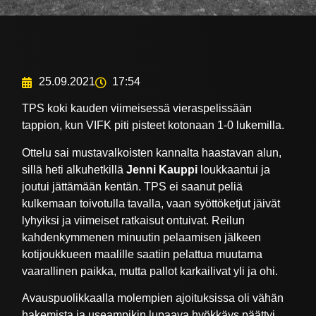
25.09.2021
17:54
TPS koki kauden viimeisessä vieraspelissään
tappion, kun VIFK piti pisteet kotonaan 1-0 lukemilla.
Ottelu sai mustavalkoisten kannalta haastavan alun,
sillä heti alkuhetkillä
Jenni Kauppi
loukkaantui ja
joutui jättämään kentän. TPS ei saanut peliä
kulkemaan toivotulla tavalla, vaan syöttöketjut jäivät
lyhyiksi ja viimeiset ratkaisut ontuivat. Reilun
kahdenkymmenen minuutin pelaamisen jälkeen
kotijoukkueen maalille saatiin pelattua muutama
vaarallinen paikka, mutta pallot karkailivat yli ja ohi.
Avauspuolikkaalla molempien ajoituksissa oli vähän
hakemista ja useampikin lupaava hyökkäys päättyi