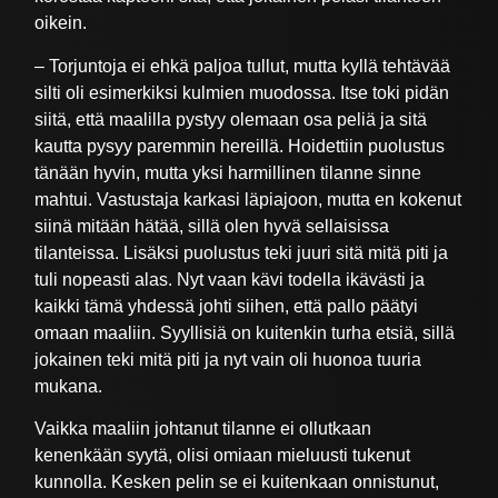
oikein.
– Torjuntoja ei ehkä paljoa tullut, mutta kyllä tehtävää
silti oli esimerkiksi kulmien muodossa. Itse toki pidän
siitä, että maalilla pystyy olemaan osa peliä ja sitä
kautta pysyy paremmin hereillä. Hoidettiin puolustus
tänään hyvin, mutta yksi harmillinen tilanne sinne
mahtui. Vastustaja karkasi läpiajoon, mutta en kokenut
siinä mitään hätää, sillä olen hyvä sellaisissa
tilanteissa. Lisäksi puolustus teki juuri sitä mitä piti ja
tuli nopeasti alas. Nyt vaan kävi todella ikävästi ja
kaikki tämä yhdessä johti siihen, että pallo päätyi
omaan maaliin. Syyllisiä on kuitenkin turha etsiä, sillä
jokainen teki mitä piti ja nyt vain oli huonoa tuuria
mukana.
Vaikka maaliin johtanut tilanne ei ollutkaan
kenenkään syytä, olisi omiaan mieluusti tukenut
kunnolla. Kesken pelin se ei kuitenkaan onnistunut,