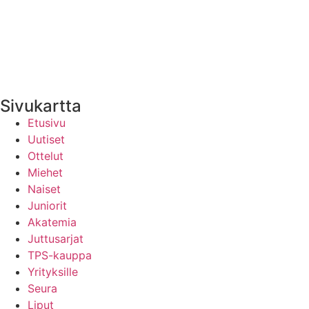
Medialle
Yhteystiedot
Uutisten RSS-syöte
Sivukartta
Etusivu
Uutiset
Ottelut
Miehet
Naiset
Juniorit
Akatemia
Juttusarjat
TPS-kauppa
Yrityksille
Seura
Liput