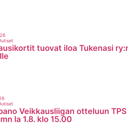
026
Uutiset
usikortit tuovat iloa Tukenasi ry:n
lle
26
Uutiset
ano Veikkausliigan otteluun TPS 
n la 1.8. klo 15.00