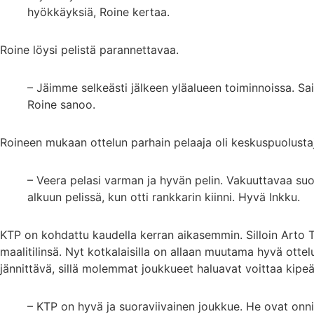
hyökkäyksiä, Roine kertaa.
Roine löysi pelistä parannettavaa.
– Jäimme selkeästi jälkeen yläalueen toiminnoissa. Sa
Roine sanoo.
Roineen mukaan ottelun parhain pelaaja oli keskuspuolusta
– Veera pelasi varman ja hyvän pelin. Vakuuttavaa suori
alkuun pelissä, kun otti rankkarin kiinni. Hyvä Inkku.
KTP on kohdattu kaudella kerran aikasemmin. Silloin Arto Tol
maalitilinsä. Nyt kotkalaisilla on allaan muutama hyvä ottelu
jännittävä, sillä molemmat joukkueet haluavat voittaa kipeä
– KTP on hyvä ja suoraviivainen joukkue. He ovat onni