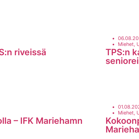
06.08.2
Miehet, 
S:n riveissä
TPS:n ka
seniorei
LUE LISÄÄ
01.08.20
Miehet, 
olla – IFK Mariehamn
Kokoonp
Marieham