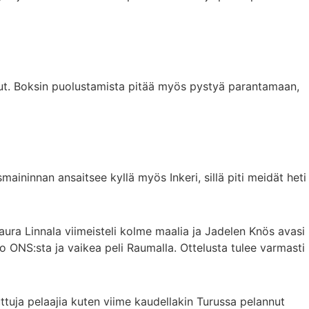
llut. Boksin puolustamista pitää myös pystyä parantamaan,
aininnan ansaitsee kyllä myös Inkeri, sillä piti meidät heti
Laura Linnala viimeisteli kolme maalia ja Jadelen Knös avasi
tto ONS:sta ja vaikea peli Raumalla. Ottelusta tulee varmasti
ttuja pelaajia kuten viime kaudellakin Turussa pelannut