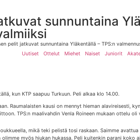
atkuvat sunnuntaina Ylä
valmiiksi
n pelit jatkuvat sunnuntaina Yläkentällä – TPS:n valmennust
Uutiset
Ottelut
Miehet
Naiset
Juniorit
Akat
llä, kun KTP saapuu Turkuun. Peli alkaa klo 14.00.
staan. Raumalaisten kausi on mennyt hieman alavireisesti, ky
oittoon. TPS:n maalivahdin Venla Roineen mukaan ottelu oli 
oukkueella, mikä teki pelistä tosi raskaan. Saimme avattua 
ssa olimme myös hiukan hukassa. Peli kuitenkin parani koko