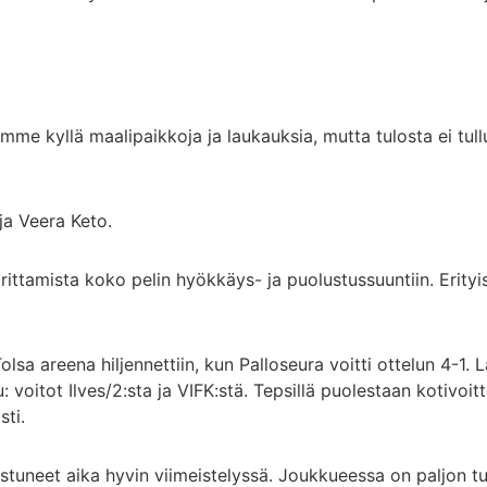
imme kyllä maalipaikkoja ja laukauksia, mutta tulosta ei tu
ja Veera Keto.
ttamista koko pelin hyökkäys- ja puolustussuuntiin. Erityism
sa areena hiljennettiin, kun Palloseura voitti ottelun 4-1. 
: voitot Ilves/2:sta ja VIFK:stä. Tepsillä puolestaan kotivoi
sti.
stuneet aika hyvin viimeistelyssä. Joukkueessa on paljon tu