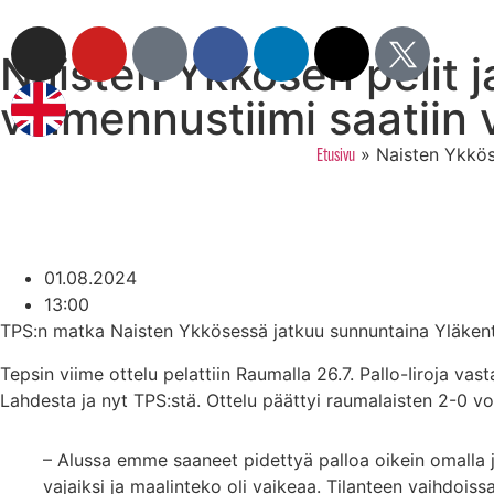
Naisten Ykkösen pelit j
valmennustiimi saatiin 
»
Naisten Ykköse
Etusivu
01.08.2024
13:00
TPS:n matka Naisten Ykkösessä jatkuu sunnuntaina Yläkentä
Tepsin viime ottelu pelattiin Raumalla 26.7. Pallo-Iiroja va
Lahdesta ja nyt TPS:stä. Ottelu päättyi raumalaisten 2-0 v
– Alussa emme saaneet pidettyä palloa oikein omalla j
vajaiksi ja maalinteko oli vaikeaa. Tilanteen vaihdoi