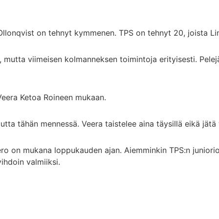
 Ollonqvist on tehnyt kymmenen. TPS on tehnyt 20, joista Linn
tta viimeisen kolmanneksen toimintoja erityisesti. Pelejä 
 Veera Ketoa Roineen mukaan.
tta tähän mennessä. Veera taistelee aina täysillä eikä jätä 
o on mukana loppukauden ajan. Aiemminkin TPS:n juniorio
ihdoin valmiiksi.