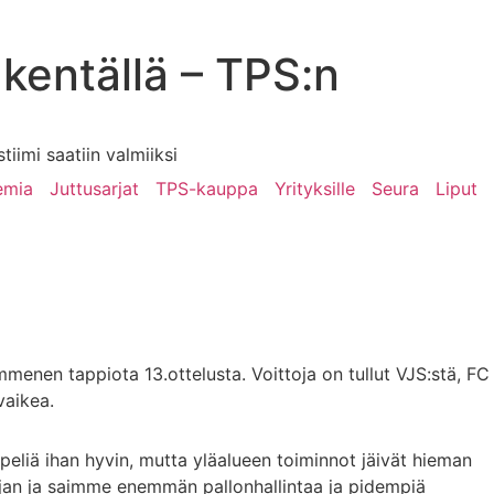
kentällä – TPS:n
iimi saatiin valmiiksi
emia
Juttusarjat
TPS-kauppa
Yrityksille
Seura
Liput
mmenen tappiota 13.ottelusta. Voittoja on tullut VJS:stä, FC
vaikea.
peliä ihan hyvin, mutta yläalueen toiminnot jäivät hieman
 ajan ja saimme enemmän pallonhallintaa ja pidempiä