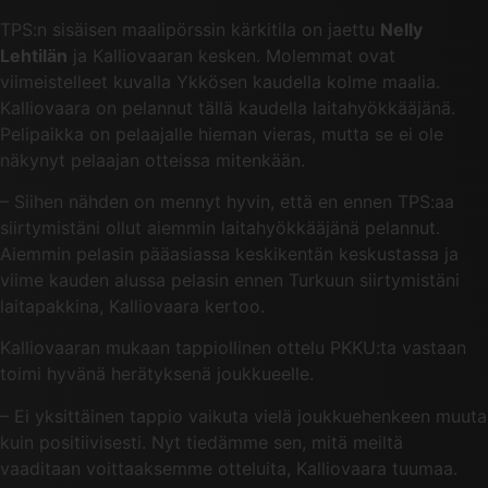
TPS:n sisäisen maalipörssin kärkitila on jaettu
Nelly
Lehtilän
ja Kalliovaaran kesken. Molemmat ovat
viimeistelleet kuvalla Ykkösen kaudella kolme maalia.
Kalliovaara on pelannut tällä kaudella laitahyökkääjänä.
Pelipaikka on pelaajalle hieman vieras, mutta se ei ole
näkynyt pelaajan otteissa mitenkään.
– Siihen nähden on mennyt hyvin, että en ennen TPS:aa
siirtymistäni ollut aiemmin laitahyökkääjänä pelannut.
Aiemmin pelasin pääasiassa keskikentän keskustassa ja
viime kauden alussa pelasin ennen Turkuun siirtymistäni
laitapakkina, Kalliovaara kertoo.
Kalliovaaran mukaan tappiollinen ottelu PKKU:ta vastaan
toimi hyvänä herätyksenä joukkueelle.
– Ei yksittäinen tappio vaikuta vielä joukkuehenkeen muuta
kuin positiivisesti. Nyt tiedämme sen, mitä meiltä
vaaditaan voittaaksemme otteluita, Kalliovaara tuumaa.