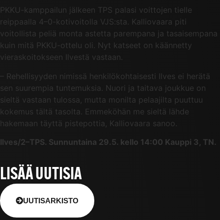
PKKU-kamppailun jälkeen TPS palasi voittojen tielle
reippaalla 4–0-kotivoitolla VJS:sta. Kalliovaara piti
voitollista peliä monta astetta parempana ja tasaisempana
kuin mitä PKKU-ottelu oli. Nyt katseet on käännetty
vieraskoitokseen Ilvestä vastaan.
– Rehellisyyden nimissä henkilökohtaisesti Ilves ei herätä
sen suurempia tuntemuksia. Nuori ja taitava joukkue on
sieltä vastaan tulossa, mutta monilta pelaajilta puuttuu
kokemus tältä tasolta. Emmeköhän me sieltä lähde
hakemaan täyttä pistepottia, Kalliovaara sanoo.
Ilves/2–TPS. Sunnuntaina 29.5. kello 14:00 Kauppi 3, TN.
LISÄÄ UUTISIA
UUTISARKISTO