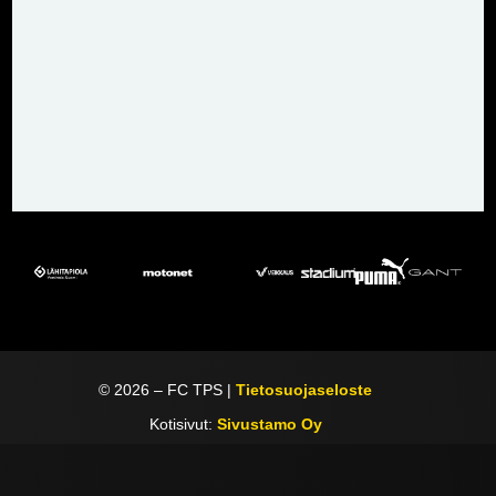
©
2026
– FC TPS |
Tietosuojaseloste
Kotisivut:
Sivustamo Oy