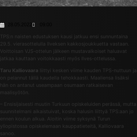
28.05.2022
09:00
TPS:n naisten edustuksen kausi jatkuu ensi sunnuntaina
29.5. vierasottelulla Ilveksen kakkosjoukkuetta vastaan.
Voittoisan VJS-ottelun jälkeen mustavalkoiset haluavat
jatkaa kauttaan voitokkaasti myös Ilves-ottelussa.
Taru Kalliovaara
liittyi kesken viime kauden TPS-nuttuun ja
on pelannut tällä kaudella tehokkaasti. Maaliensa lisäksi
hän on antanut useampaan osumaan ratkaisevan
maalisyötön.
– Ensisijaisesti muutin Turkuun opiskeluiden perässä, mutta
suunnitelmani aikaistuivat, koska halusin liittyä TPS:aan jo
ennen koulun alkua. Aloitin viime syksynä Turun
yliopistossa opiskelemaan kauppatieteitä, Kalliovaara
sanoo.