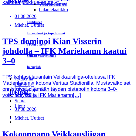
LUE LISÄÄ
kaikkea joukkue-esittelyt.[…]
Vuorokalenteri
Palautelaatikko
01.08.2026
Joukkueet
Miehet, Uutiset
Turnaukset ja tapahtumat
TPS dominoi Kian Visserin
TPS:n ottelut
johdolla – IFK Mariehamn kaatui
Seuran yhteystiedot
3–0
In english
TPS kohtasi lauantain Veikkausliiga-ottelussa IFK
Akatemia
Marienhamnin kotona Veritas Stadionilla. Mustavalkoiset
Juttusarjat
onnistuivat pitämään täyden pistepotin kotona 3–0-
TPS-kauppa
LUE LISÄÄ
voitolla. TPS ja IFK Mariehamn[…]
Yrityksille
Seura
Liput
01.08.2026
Miehet, Uutiset
Kokoonpano Veikkausliigan