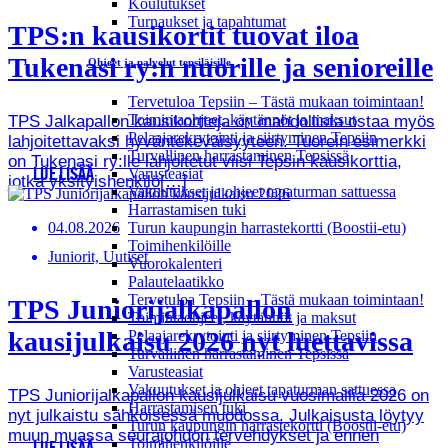
Koulutukset
Turnaukset ja tapahtumat
TPS:n kausikortit tuovat iloa
Tukenasi ry:n nuorille ja senioreille
Ohjeet ja palvelut tepsiläisille
Tervetuloa Tepsiin – Tästä mukaan toimintaan!
Toimintaohjeet, käytännöt ja maksut
TPS Jalkapallon kausikortteja on mahdollista ostaa myös
Pelaajarekrytointi ja siirtyminen Tepsiin
lahjoitettavaksi hyväntekeväisyyteen. Tuorein esimerkki
Turvallinen harrastaminen Tepsissä
on Tukenasi ry:lle lahjoitetut viisi Tepsin kausikorttia,
Varusteasiat
LUE LISÄÄ
jotka yksityishenkilö[…]
Vakuutukset ja ohjeet tapaturman sattuessa
Harrastamisen tuki
04.08.2026
Turun kaupungin harrastekortti (Boostii-etu)
Toimihenkilöille
Juniorit, Uutiset
Vuorokalenteri
Palautelaatikko
Tervetuloa Tepsiin – Tästä mukaan toimintaan!
TPS Juniorijalkapallon
Toimintaohjeet, käytännöt ja maksut
kausijulkaisu 2026 nyt luettavissa
Pelaajarekrytointi ja siirtyminen Tepsiin
Turvallinen harrastaminen Tepsissä
Varusteasiat
Vakuutukset ja ohjeet tapaturman sattuessa
TPS Juniorijalkapallon kausijulkaisu vuosimallia 2026 on
Harrastamisen tuki
nyt julkaistu sähköisessä muodossa. Julkaisusta löytyy
Turun kaupungin harrastekortti (Boostii-etu)
muun muassa seurajohdon tervehdykset ja ennen
Toimihenkilöille