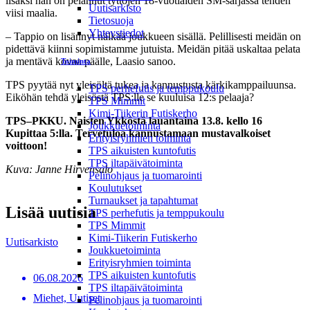
lisäksi hän on pelannut tyttöjen 18-vuotiaiden SM-sarjassa tehden
Uutisarkisto
viisi maalia.
Tietosuoja
Yhteystiedot
– Tappio on lisännyt nälkää joukkueen sisällä. Pelillisesti meidän on
pidettävä kiinni sopimistamme jutuista. Meidän pitää uskaltaa pelata
ja mentävä kovaa päälle, Laasio sanoo.
Toiminta
TPS pyytää nyt yleisöltä tukea ja kannustusta kärkikamppailuunsa.
TPS perhefutis ja temppukoulu
Eiköhän tehdä yleisöstä TPS:lle se kuuluisa 12:s pelaaja?
TPS Mimmit
Kimi-Tiikerin Futiskerho
TPS–PKKU. Naisten Ykköstä lauantaina 13.8. kello 16
Joukkuetoiminta
Kupittaa 5:lla. Tervetuloa kannustamaan mustavalkoiset
Erityisryhmien toiminta
voittoon!
TPS aikuisten kuntofutis
TPS iltapäivätoiminta
Kuva: Janne Hirvensalo
Pelinohjaus ja tuomarointi
Koulutukset
Turnaukset ja tapahtumat
Lisää uutisia
TPS perhefutis ja temppukoulu
TPS Mimmit
Kimi-Tiikerin Futiskerho
Uutisarkisto
Joukkuetoiminta
Erityisryhmien toiminta
TPS aikuisten kuntofutis
06.08.2026
TPS iltapäivätoiminta
Miehet, Uutiset
Pelinohjaus ja tuomarointi