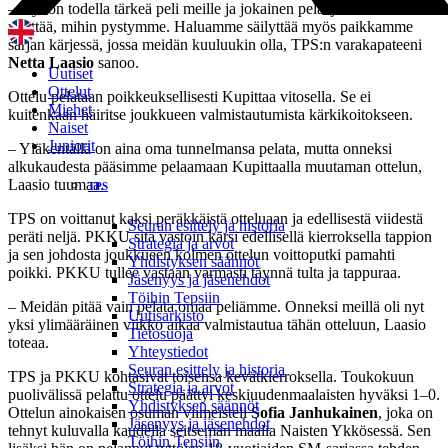
– Nyt on todella tärkeä peli meille ja jokainen pelaaja haluaa taatusti
näyttää, mihin pystymme. Haluamme säilyttää myös paikkamme
sarjan kärjessä, jossa meidän kuuluukin olla, TPS:n varakapateeni
Netta Laasio
sanoo.
Uutiset
Ottelut
Ottelu pelataan poikkeuksellisesti Kupittaa vitosella. Se ei
Miehet
kuitenkaan häiritse joukkueen valmistautumista kärkikoitokseen.
Naiset
Juniorit
– Yläkentällä on aina oma tunnelmansa pelata, mutta onneksi
alkukaudesta pääsimme pelaamaan Kupittaalla muutaman ottelun,
Laasio tuumaa.
TPS
TPS on voittanut kaksi peräkkäistä otteluaan ja edellisestä viidestä
Seuran esittely ja historia
peräti neljä. PKKU sitä vastoin kärsi edellisellä kierroksella tappion
Strategia ja arvot
ja sen johdosta joukkueen kolmen ottelun voittoputki pamahti
Yhdistyksen säännöt
poikki. PKKU tullee vastaan varmasti täynnä tulta ja tappuraa.
Jäsenyys ja jäsenehdot
Töihin Tepsiin
– Meidän pitää vain pelata omaa peliämme. Onneksi meillä oli nyt
Uutisarkisto
yksi ylimääräinen viikko aikaa valmistautua tähän otteluun, Laasio
Tietosuoja
toteaa.
Yhteystiedot
Seuran esittely ja historia
TPS ja PKKU kohtasivat toisensa kevätkierroksella. Toukokuun
Strategia ja arvot
puolivälissä pelattu ottelu päättyi keskiuudenmaalaisten hyväksi 1–0.
Yhdistyksen säännöt
Ottelun ainokaisen osuman viimeisteli
Sofia Janhukainen
, joka on
Jäsenyys ja jäsenehdot
tehnyt kuluvalla kaudella seitsemän maalia Naisten Ykkösessä. Sen
Töihin Tepsiin