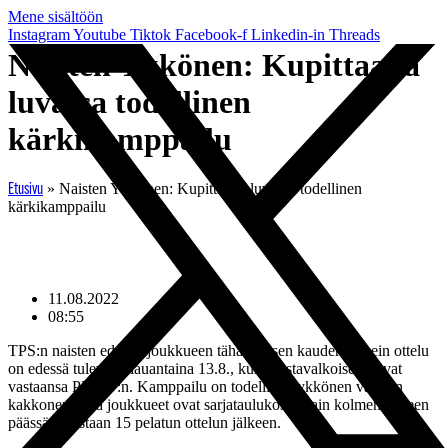
Mene sisältöön
Instagram
Youtube
Tiktok
Facebook-f
Linkedin-in
Threads
Naisten Ykkönen: Kupittaalla
luvassa todellinen
kärkikamppailu
»
Naisten Ykkönen: Kupittaalla luvassa todellinen
Etusivu
kärkikamppailu
11.08.2022
08:55
TPS:n naisten edustusjoukkueen tähänastisen kauden tärkein ottelu
on edessä tulevana lauantaina 13.8., kun mustavalkoiset saavat
vastaansa PKKU:n. Kamppailu on todellinen ykkönen vastaan
kakkonen, sillä joukkueet ovat sarjataulukossa vain kolmen pisteen
päässä toisistaan 15 pelatun ottelun jälkeen.