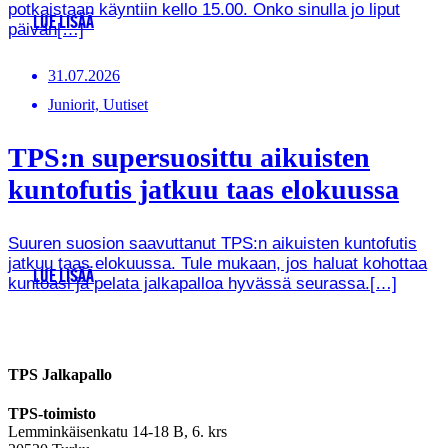
potkaistaan käyntiin kello 15.00. Onko sinulla jo liput
LUE LISÄÄ
päivän[…]
31.07.2026
Juniorit, Uutiset
TPS:n supersuosittu aikuisten
kuntofutis jatkuu taas elokuussa
Suuren suosion saavuttanut TPS:n aikuisten kuntofutis
jatkuu taas elokuussa. Tule mukaan, jos haluat kohottaa
LUE LISÄÄ
kuntoasi ja pelata jalkapalloa hyvässä seurassa.[…]
TPS Jalkapallo
TPS-toimisto
Lemminkäisenkatu 14-18 B, 6. krs