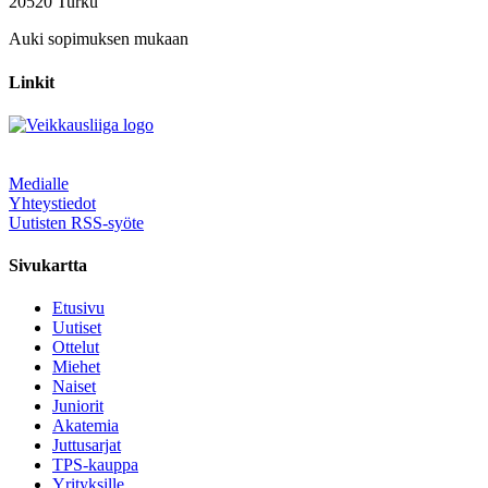
20520 Turku
Auki sopimuksen mukaan
Linkit
Medialle
Yhteystiedot
Uutisten RSS-syöte
Sivukartta
Etusivu
Uutiset
Ottelut
Miehet
Naiset
Juniorit
Akatemia
Juttusarjat
TPS-kauppa
Yrityksille