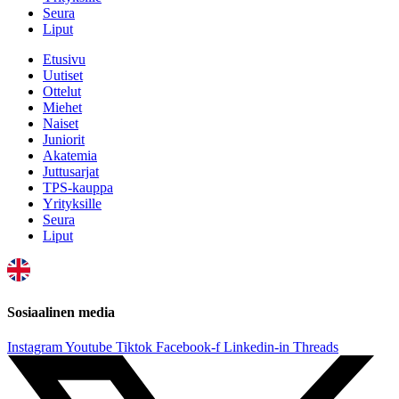
Seura
Liput
Etusivu
Uutiset
Ottelut
Miehet
Naiset
Juniorit
Akatemia
Juttusarjat
TPS-kauppa
Yrityksille
Seura
Liput
Sosiaalinen media
Instagram
Youtube
Tiktok
Facebook-f
Linkedin-in
Threads