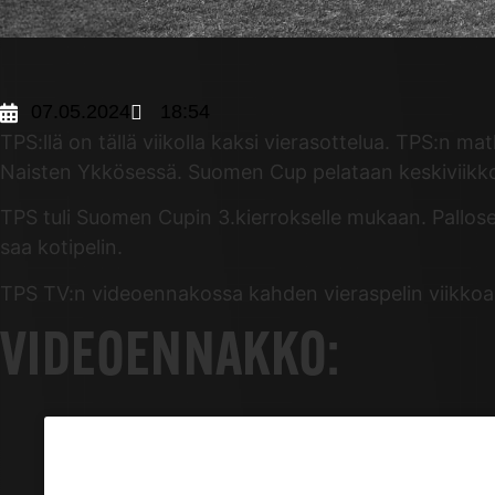
07.05.2024
18:54
TPS:llä on tällä viikolla kaksi vierasottelua. TPS:n
Naisten Ykkösessä. Suomen Cup pelataan keskiviikkon
TPS tuli Suomen Cupin 3.kierrokselle mukaan. Pallose
saa kotipelin.
TPS TV:n videoennakossa kahden vieraspelin viikko
VIDEOENNAKKO: