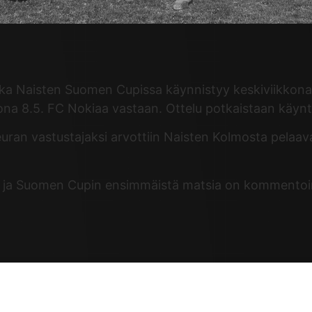
 matka Naisten Suomen Cupissa käynnistyy keskiviikko
a 8.5. FC Nokiaa vastaan. Ottelu potkaistaan käyntii
uran vastustajaksi arvottiin Naisten Kolmosta pelaav
a ja Suomen Cupin ensimmäistä matsia on kommentoim