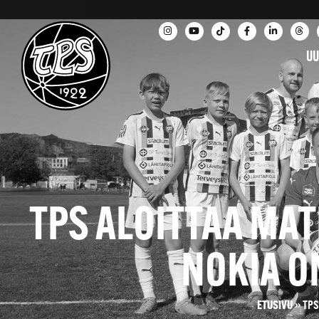
UU
TPS ALOITTAA MA
NOKIA O
ETUSIVU
»
TPS