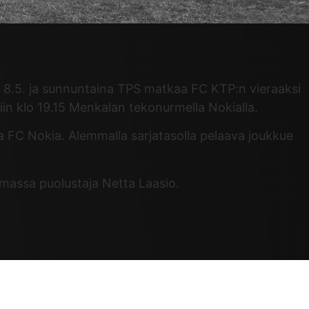
na 8.5. ja sunnuntaina TPS matkaa FC KTP:n vieraaksi
n klo 19.15 Menkalan tekonurmella Nokialla.
a FC Nokia. Alemmalla sarjatasolla pelaava joukkue
assa puolustaja Netta Laasio.