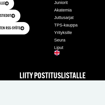
Juniorit
LLE
Akatemia
STIEDOT
Juttusarjat
TPS-kauppa
TEN RSS-SYÖTE
Yrityksille
Seura
Liput
LIITY POSTITUSLISTALLE