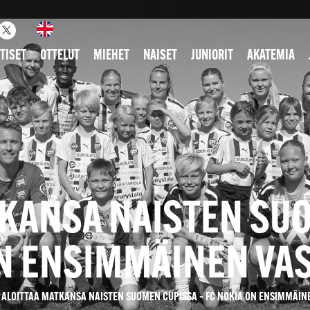
TISET
OTTELUT
MIEHET
NAISET
JUNIORIT
AKATEMIA
TKANSA NAISTEN SUO
N ENSIMMÄINEN VA
 ALOITTAA MATKANSA NAISTEN SUOMEN CUPISSA – FC NOKIA ON ENSIMMÄIN