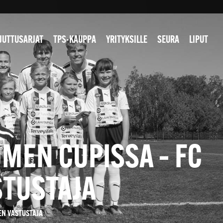
JUTTUSARJAT
TPS-KAUPPA
YRITYKSILLE
SEURA
LIPUT
MEN CUPISSA – FC
STUSTAJA
EN VASTUSTAJA