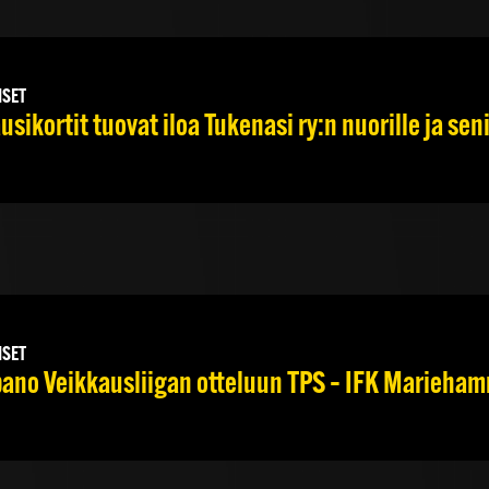
ISET
usikortit tuovat iloa Tukenasi ry:n nuorille ja seni
ISET
no Veikkausliigan otteluun TPS – IFK Mariehamn 