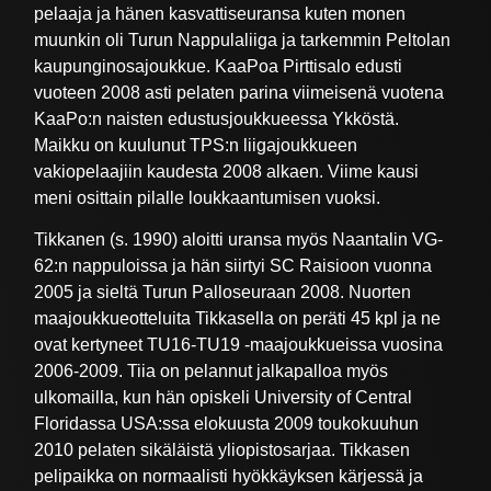
pelaaja ja hänen kasvattiseuransa kuten monen
muunkin oli Turun Nappulaliiga ja tarkemmin Peltolan
kaupunginosajoukkue. KaaPoa Pirttisalo edusti
vuoteen 2008 asti pelaten parina viimeisenä vuotena
KaaPo:n naisten edustusjoukkueessa Ykköstä.
Maikku on kuulunut TPS:n liigajoukkueen
vakiopelaajiin kaudesta 2008 alkaen. Viime kausi
meni osittain pilalle loukkaantumisen vuoksi.
Tikkanen (s. 1990) aloitti uransa myös Naantalin VG-
62:n nappuloissa ja hän siirtyi SC Raisioon vuonna
2005 ja sieltä Turun Palloseuraan 2008. Nuorten
maajoukkueotteluita Tikkasella on peräti 45 kpl ja ne
ovat kertyneet TU16-TU19 -maajoukkueissa vuosina
2006-2009. Tiia on pelannut jalkapalloa myös
ulkomailla, kun hän opiskeli University of Central
Floridassa USA:ssa elokuusta 2009 toukokuuhun
2010 pelaten sikäläistä yliopistosarjaa. Tikkasen
pelipaikka on normaalisti hyökkäyksen kärjessä ja