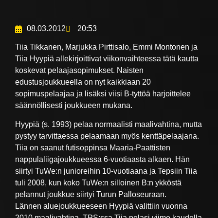
08.03.2012
20:53
Tiia Tikkanen, Marjukka Pirttisalo, Emmi Montonen ja
Tiia Hyypiä allekirjoittivat viikonvaihteessa tätä kautta
koskevat pelaajasopimukset. Naisten
edustusjoukkueella on nyt kaikkiaan 20
sopimuspelaajaa ja lisäksi viisi B-tyttöä harjoittelee
säännöllisesti joukkueen mukana.
Hyypiä (s. 1993) pelaa normaalisti maalivahtina, mutta
pystyy tarvittaessa pelaamaan myös kenttäpelaajana.
Tiia on saanut futisoppinsa Maaria-Paattisten
nappulaliigajoukkueessa 6-vuotiaasta alkaen. Hän
siirtyi TuWe:n junioreihin 10-vuotiaana ja Tepsiin Tiia
tuli 2008, kun koko TuWe:n silloinen B:n ykköstä
pelannut joukkue siirtyi Turun Palloseuraan.
Lännen aluejoukkueeseen Hyypiä valittiin vuonna
2010 maalivahtina. TPS:ssa Tiia pelasi viime kaudella