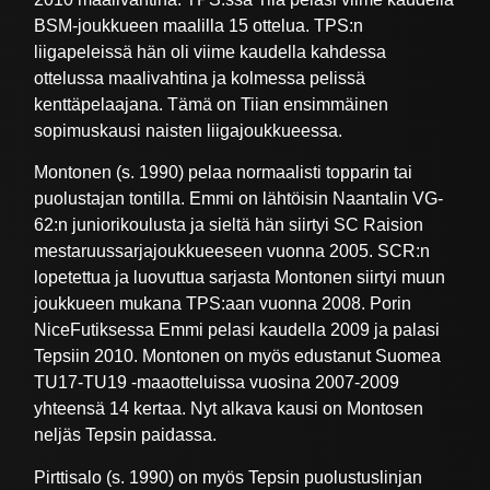
BSM-joukkueen maalilla 15 ottelua. TPS:n
liigapeleissä hän oli viime kaudella kahdessa
ottelussa maalivahtina ja kolmessa pelissä
kenttäpelaajana. Tämä on Tiian ensimmäinen
sopimuskausi naisten liigajoukkueessa.
Montonen (s. 1990) pelaa normaalisti topparin tai
puolustajan tontilla. Emmi on lähtöisin Naantalin VG-
62:n juniorikoulusta ja sieltä hän siirtyi SC Raision
mestaruussarjajoukkueeseen vuonna 2005. SCR:n
lopetettua ja luovuttua sarjasta Montonen siirtyi muun
joukkueen mukana TPS:aan vuonna 2008. Porin
NiceFutiksessa Emmi pelasi kaudella 2009 ja palasi
Tepsiin 2010. Montonen on myös edustanut Suomea
TU17-TU19 -maaotteluissa vuosina 2007-2009
yhteensä 14 kertaa. Nyt alkava kausi on Montosen
neljäs Tepsin paidassa.
Pirttisalo (s. 1990) on myös Tepsin puolustuslinjan