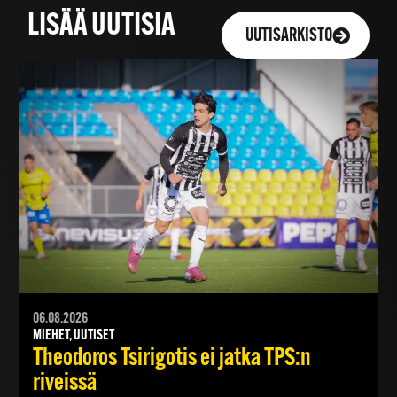
LISÄÄ UUTISIA
UUTISARKISTO
06.08.2026
MIEHET, UUTISET
Theodoros Tsirigotis ei jatka TPS:n
riveissä