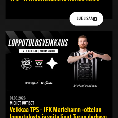
LUE LISÄÄ
01.08.2026
MIEHET, UUTISET
Veikkaa TPS – IFK Mariehamn -ottelun
lopputulosta ja voita liput Turun derbyyn