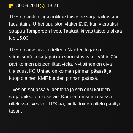
30.09.2011
18:21
TPS:n naisten liigajoukkue taistelee sarjapaikastaan
lauantaina Urheilupuiston yläkentällä, kun vieraaksi
saapuu Tampereen Ilves. Taatusti kiivas taistelu alkaa
klo 15.00.
TPS:n naiset ovat edelleen Naisten liigassa
viimeisenä ja sarjapaikan varmistus vaatii vähintään
pari kolmen pisteen iltaa vielä. Nyt siihen on oiva
tilaisuus. FC United on kolmen pinnan päässä ja
kuopiolainen KMF kuuden pinnan päässä.
Ilves on sarjassa viidentenä ja sen ensi kauden
sarjapaikka on jo selviö. Kauden enismmäisessä
ottelussa Ilves vei TPS:ää, mutta toinen ottelu päättyi
tasan.