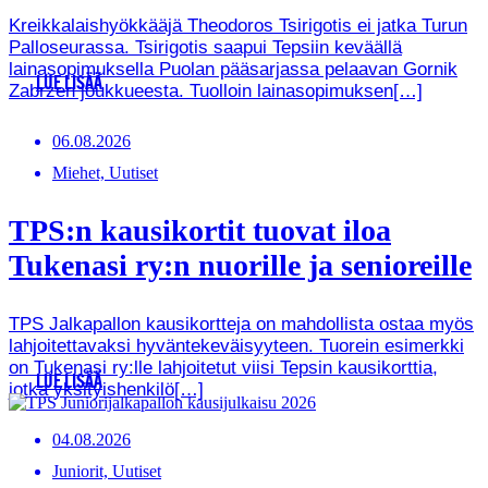
Kreikkalaishyökkääjä Theodoros Tsirigotis ei jatka Turun
Palloseurassa. Tsirigotis saapui Tepsiin keväällä
lainasopimuksella Puolan pääsarjassa pelaavan Gornik
LUE LISÄÄ
Zabrzen joukkueesta. Tuolloin lainasopimuksen[…]
06.08.2026
Miehet, Uutiset
TPS:n kausikortit tuovat iloa
Tukenasi ry:n nuorille ja senioreille
TPS Jalkapallon kausikortteja on mahdollista ostaa myös
lahjoitettavaksi hyväntekeväisyyteen. Tuorein esimerkki
on Tukenasi ry:lle lahjoitetut viisi Tepsin kausikorttia,
LUE LISÄÄ
jotka yksityishenkilö[…]
04.08.2026
Juniorit, Uutiset