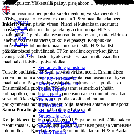
Urheilupuiston Yläkentällä päättyi pistejakoon 1–1-lopputuloksella.
Ottelun ensimmäinen puoliaika oli maaliton, vaikka vierailijat
pääsivät useaan otteeseen testaamaan TPS:n maalilla pelanneen
Uutiset
Inkeri Niemen
päivän vireen. Niemi ei kuitenkaan suostunut
Ottelut
päästämään palloa maaliin ja teki hyviä torjuntoja. HPS sai
Miehet
ensimmäisellä puoliajalla useamman kulmapotkun, mutta ylärimaa
Naiset
lähemmäksi maalia vierasjoukkue ei päässyt. Kotijoukkue
Juniorit
puolestaan joutui puolustamaan ankarasti, sillä HPS hallitsi
pääsääntöisesti pelivälinettä. TPS:n maalintekoyritykset jäivät
avausjaksolla yksittäisten hyökkäysten varaan, mutta vaaralliset
TPS
maalipaikat loistivat poissaolollaan.
Seuran esittely ja historia
Toiselle puoliajalle TPS tuli selvästi virkistyneenä. Ensimmäisen
Strategia ja arvot
viiden minuutin aikan Tepsi pystyi rakentamaan useamman hyvän
Yhdistyksen säännöt
maalipaikan. Peli oli kuin vastakohta ensimmäisestä puoliajasta.
Jäsenyys ja jäsenehdot
Ensimmäisellä puoliajalla TPS ei saanut esimerkiksi yhtään
Töihin Tepsiin
kulmapotkua, kun toisen puoliajan ensimmäisten minuuttien aikana
Uutisarkisto
se sai niitä kaksi. Kun toinen puoliaika oli vanhentunut
Tietosuoja
parikymmentä minuuttia, tavoitti
Silja Jaatisen
antama kulmapotku
Yhteystiedot
Sanna Poralin
, joka puski pallon HPS:n maalin.
Seuran esittely ja historia
Strategia ja arvot
Kotijoukkueen johtomaalin jälkeen HPS painoi rajusti päälle hakien
Yhdistyksen säännöt
tasoitusmaalia. TPS:n puolustus kesti varsinaisen peliajan viimeiselle
Jäsenyys ja jäsenehdot
minuutille asti. Kun kellossa oli 90 minuuttia, laukoi HPS:n
Aada
Töihin Tepsiin