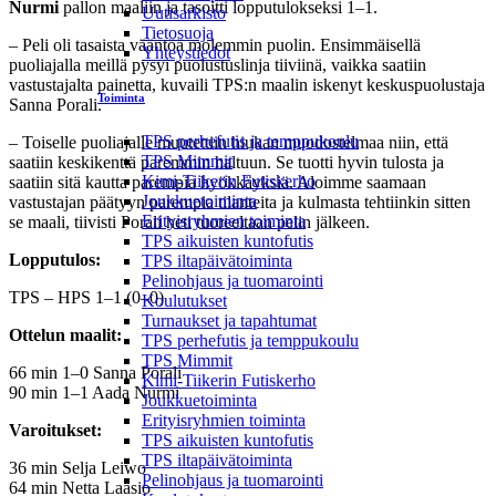
Nurmi
pallon maaliin ja tasoitti lopputulokseksi 1–1.
Uutisarkisto
Tietosuoja
– Peli oli tasaista vääntöä molemmin puolin. Ensimmäisellä
Yhteystiedot
puoliajalla meillä pysyi puolustuslinja tiiviinä, vaikka saatiin
vastustajalta painetta, kuvaili TPS:n maalin iskenyt keskuspuolustaja
Toiminta
Sanna Porali.
TPS perhefutis ja temppukoulu
– Toiselle puoliajalle muutettiin hiukan muodostelmaa niin, että
TPS Mimmit
saatiin keskikenttä paremmin haltuun. Se tuotti hyvin tulosta ja
Kimi-Tiikerin Futiskerho
saatiin sitä kautta parempia hyökkäyksiä. Aloimme saamaan
Joukkuetoiminta
vastustajan päätyyn parempia tilanteita ja kulmasta tehtiinkin sitten
Erityisryhmien toiminta
se maali, tiivisti Porali heti tuoreeltaan pelin jälkeen.
TPS aikuisten kuntofutis
Lopputulos:
TPS iltapäivätoiminta
Pelinohjaus ja tuomarointi
TPS – HPS 1–1 (0–0)
Koulutukset
Turnaukset ja tapahtumat
Ottelun maalit:
TPS perhefutis ja temppukoulu
TPS Mimmit
66 min 1–0 Sanna Porali
Kimi-Tiikerin Futiskerho
90 min 1–1 Aada Nurmi
Joukkuetoiminta
Erityisryhmien toiminta
Varoitukset:
TPS aikuisten kuntofutis
TPS iltapäivätoiminta
36 min Selja Leiwo
Pelinohjaus ja tuomarointi
64 min Netta Laasio