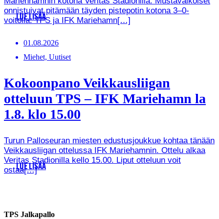
Marienhamnin kotona Veritas Stadionilla. Mustavalkoiset
onnistuivat pitämään täyden pistepotin kotona 3–0-
LUE LISÄÄ
voitolla. TPS ja IFK Mariehamn[…]
01.08.2026
Miehet, Uutiset
Kokoonpano Veikkausliigan
otteluun TPS – IFK Mariehamn la
1.8. klo 15.00
Turun Palloseuran miesten edustusjoukkue kohtaa tänään
Veikkausliigan ottelussa IFK Mariehamnin. Ottelu alkaa
Veritas Stadionilla kello 15.00. Liput otteluun voit
LUE LISÄÄ
ostaa[…]
TPS Jalkapallo