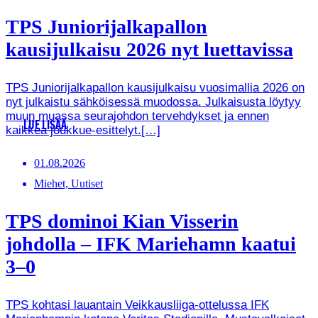
TPS Juniorijalkapallon
kausijulkaisu 2026 nyt luettavissa
TPS Juniorijalkapallon kausijulkaisu vuosimallia 2026 on
nyt julkaistu sähköisessä muodossa. Julkaisusta löytyy
muun muassa seurajohdon tervehdykset ja ennen
LUE LISÄÄ
kaikkea joukkue-esittelyt.[…]
01.08.2026
Miehet, Uutiset
TPS dominoi Kian Visserin
johdolla – IFK Mariehamn kaatui
3–0
TPS kohtasi lauantain Veikkausliiga-ottelussa IFK