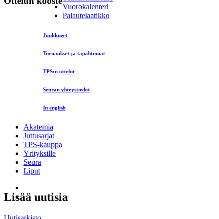
Ottelun kooste
Vuorokalenteri
Palautelaatikko
Joukkueet
Turnaukset ja tapahtumat
TPS:n ottelut
Seuran yhteystiedot
In english
Akatemia
Juttusarjat
TPS-kauppa
Yrityksille
Seura
Liput
Lisää uutisia
Uutisarkisto