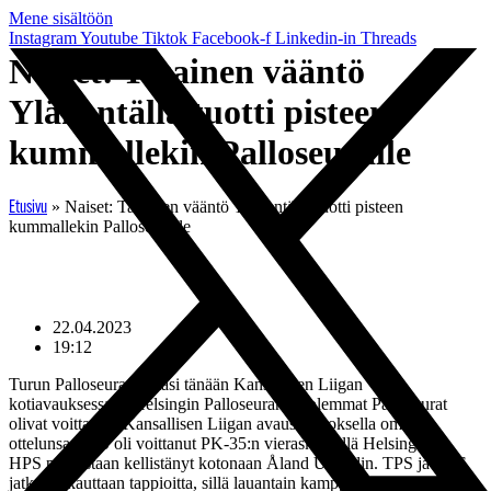
Mene sisältöön
Instagram
Youtube
Tiktok
Facebook-f
Linkedin-in
Threads
Naiset: Tasainen vääntö
Yläkentällä tuotti pisteen
kummallekin Palloseuralle
»
Naiset: Tasainen vääntö Yläkentällä tuotti pisteen
Etusivu
kummallekin Palloseuralle
22.04.2023
19:12
Turun Palloseura kohtasi tänään Kansallisen Liigan
kotiavauksessaan Helsingin Palloseuran. Molemmat Palloseurat
olivat voittaneet Kansallisen Liigan avauskierroksella omat
ottelunsa. TPS oli voittanut PK-35:n vieraskentällä Helsingissä,
HPS puolestaan kellistänyt kotonaan Åland Unitedin. TPS ja HPS
jatkavat kauttaan tappioitta, sillä lauantain kamppailu Turun