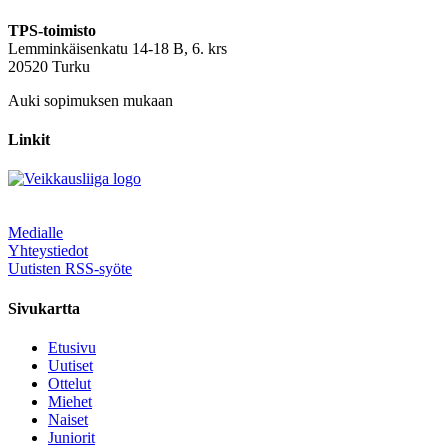
TPS-toimisto
Lemminkäisenkatu 14-18 B, 6. krs
20520 Turku
Auki sopimuksen mukaan
Linkit
Medialle
Yhteystiedot
Uutisten RSS-syöte
Sivukartta
Etusivu
Uutiset
Ottelut
Miehet
Naiset
Juniorit