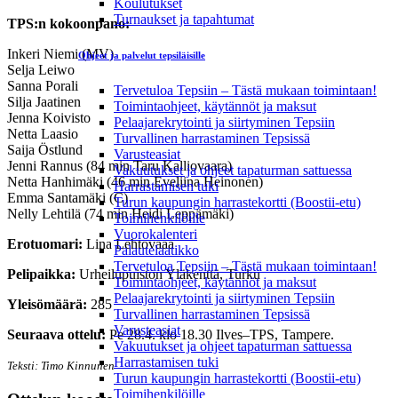
Koulutukset
Turnaukset ja tapahtumat
TPS:n kokoonpano:
Inkeri Niemi (MV)
Ohjeet ja palvelut tepsiläisille
Selja Leiwo
Sanna Porali
Tervetuloa Tepsiin – Tästä mukaan toimintaan!
Silja Jaatinen
Toimintaohjeet, käytännöt ja maksut
Jenna Koivisto
Pelaajarekrytointi ja siirtyminen Tepsiin
Netta Laasio
Turvallinen harrastaminen Tepsissä
Saija Östlund
Varusteasiat
Jenni Rannus (84 min Taru Kalliovaara)
Vakuutukset ja ohjeet tapaturman sattuessa
Netta Hanhimäki (46 min Eveliina Heinonen)
Harrastamisen tuki
Emma Santamäki (C)
Turun kaupungin harrastekortti (Boostii-etu)
Nelly Lehtilä (74 min Heidi Leppämäki)
Toimihenkilöille
Vuorokalenteri
Erotuomari:
Lina Lehtovaaa
Palautelaatikko
Tervetuloa Tepsiin – Tästä mukaan toimintaan!
Pelipaikka:
Urheilupuiston Yläkenttä, Turku
Toimintaohjeet, käytännöt ja maksut
Pelaajarekrytointi ja siirtyminen Tepsiin
Yleisömäärä:
285
Turvallinen harrastaminen Tepsissä
Varusteasiat
Seuraava ottelu:
Pe 28.4. klo 18.30 Ilves–TPS, Tampere.
Vakuutukset ja ohjeet tapaturman sattuessa
Harrastamisen tuki
Teksti: Timo Kinnunen
Turun kaupungin harrastekortti (Boostii-etu)
Toimihenkilöille