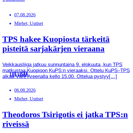
07.08.2026
Miehet, Uutiset
TPS hakee Kuopiosta tärkeitä
pisteitä sarjakärjen vieraana
Veikkausliiga jatkuu sunnuntaina 9. elokuuta, kun TPS
matkustaa Kuopioon KuPS:n vieraaksi. Ottelu KuPS–TPS
LUE LISÄÄ
alkaa Väre Areenalla kello 15.00. Ottelua pystyy[…]
06.08.2026
Miehet, Uutiset
Theodoros Tsirigotis ei jatka TPS:n
riveissä