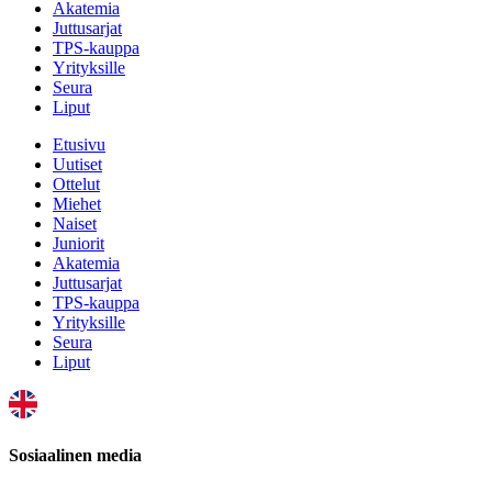
Akatemia
Juttusarjat
TPS-kauppa
Yrityksille
Seura
Liput
Etusivu
Uutiset
Ottelut
Miehet
Naiset
Juniorit
Akatemia
Juttusarjat
TPS-kauppa
Yrityksille
Seura
Liput
Sosiaalinen media