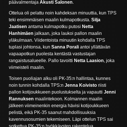
päävalmentaja
Akusti Salonen
.
Ottelua oli pelattu noin kahdeksan minuuttia, kun TPS
teki ensimmäisen maalin kulmapotkusta.
Silja
Jaatisen
antama kulmapotku putosi
Netta
Hanhimäen
jalkaan, joka laukoi pallon maalin
yläkulmaan. Viidentoista minuutin kohdalla TPS
tuplasi johtonsa, kun
Sanna Porali
antoi yllättävän
vapaapotkun puolesta kentästä vastustajan
rangaistusalueelle. Pallo tavoitti
Netta Laasion
, joka
viimeisteli maalin.
Toisen puoliajan alku oli PK-35:n hallintaa, kunnes
noin tunnin kohdalla TPS:n
Jenna Koivisto
riisti
pallon kotijoukkueen puolustukselta ja vapautti
Jenni
Rannuksen
maalintekoon. Kolmannen maalin
jälkeen viimeinenkin energia hävisi kotijoukkueen
pelistä, eikä PK-35 saanut mahdollisuuksia
kavennusosumien tekemiseen. Läpi ottelun TPS sai
sotkettua PK-35:n hyökkäysten rakentelua