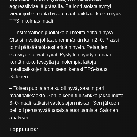
aggressiivisellä prässillä. Pallonriistoista syntyi
vierailijoille monta hyvää maalipaikkaa, kuten myös
TPS:n kolmas maali.
– Ensimmäinen puoliaika oli meiltä erittäin hyvä.
Oltaisiin voitu johtaa enemmänkin kuin 2–0. Prässi
toimi pääsääntöisesti erittäin hyvin. Pelaajien
etäisyydet olivat hyvät. Pystyttiin hyödyntämään
kentän koko leveyttä ja molempia laitoja
maalipaikkojen luomiseen, kertasi TPS-koutsi
Salonen.
– Toisen puoliajan alku oli hyvä, saatiin pari
maalipaikkaakin. Sen jälkeen tuli synkkä jakso mutta
3–0-maali katkaisi vastustajan niskan. Sen jälkeen
peli oli perushyvää tasaista suorittamista, Salonen
analysoi.
Lopputulos: