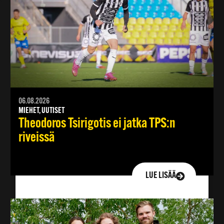
06.08.2026
MIEHET, UUTISET
Theodoros Tsirigotis ei jatka TPS:n
riveissä
LUE LISÄÄ