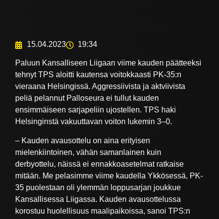
15.04.2023
19:34
Paluun Kansalliseen Liigaan viime kauden päätteeksi
tehnyt TPS aloitti kautensa voitokkaasti PK-35:n
vieraana Helsingissä. Aggressiivista ja aktviivista
peliä pelannut Palloseura ei tullut kauden
ensimmäiseen sarjapeliin ujostellen. TPS haki
Helsinginstä vakuuttavan voiton lukemin 3–0.
– Kauden avausottelu on aina erityisen
mielenkiintoinen, vähän samanlainen kuin
derbyottelu, näissä ei ennakkoasetelmat ratkaise
mitään. Me pelasimme viime kaudella Ykkösessä, PK-
35 puolestaan oli ylemmän loppusarjan joukkue
Kansallisessa Liigassa. Kauden avausottelussa
korostuu huolellisuus maalipaikoissa, sanoi TPS:n