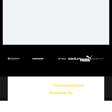
©
2026
– FC TPS |
Tietosuojaseloste
Kotisivut:
Sivustamo Oy