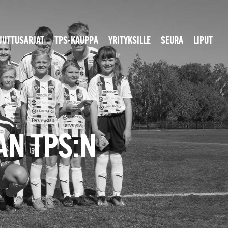
JUTTUSARJAT
TPS-KAUPPA
YRITYKSILLE
SEURA
LIPUT
AN TPS:N