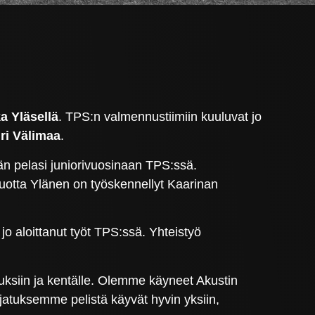
a Yläsellä
. TPS:n valmennustiimiin kuuluvat jo
iri Välimaa
.
 hän pelasi juniorivuosinaan TPS:ssä.
uotta Ylänen on työskennellyt Kaarinan
 aloittanut työt TPS:ssä. Yhteistyö
oituksiin ja kentälle. Olemme käyneet Akustin
jatuksemme pelistä käyvät hyvin yksiin,