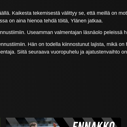
ällä. Kaikesta tekemisestä välittyy se, että meillä on mo
nssa on aina hienoa tehdä töitä, Ylänen jatkaa.
nustiimiin. Useamman valmentajan läsnäolo peleissä hel
ustiimiin. Hän on todella kiinnostunut lajista, mikä on 
mentaja. Siitä seuraava vuoropuhelu ja ajatustenvaihto 