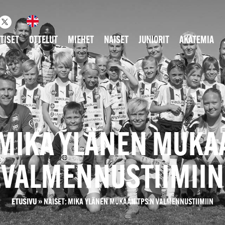
TISET
OTTELUT
MIEHET
NAISET
JUNIORIT
AKATEMIA
 MIKA YLÄNEN MUKA
VALMENNUSTIIMIIN
ETUSIVU
»
NAISET: MIKA YLÄNEN MUKAAN TPS:N VALMENNUSTIIMIIN