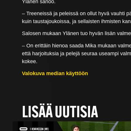
Ylänen sanoo.
– Treeneissä ja peleissä on ollut hyvä vauhti pä
kuin taustajoukoissa, ja sellaisten ihmisten ka
Salosen mukaan Ylänen tuo hyvän lisän valmen
– On erittäin hienoa saada Mika mukaan valmenn
että harjoituksia ja pelejä seuraa useampi val
kokee.
Valokuva median käyttöön
LISÄÄ UUTISIA