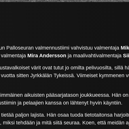
run Palloseuran valmennustiimi vahvistuu valmentaja
Mik
, valmentaja
Mira Andersson
ja maalivahtivalmentaja
Si
stavalkoiset värit ovat tutut jo omilta pelivuosilta, sillä
 vuotta sitten Jyrkkälän Tykeissä. Viimeiset kymmenen v
immäinen aikuisten pääsarjatason joukkueessa. Hän on jo
iimin ja pelaajien kanssa on lähtenyt hyvin käyntiin.
a tietää paljon lajista. Hän osaa tuoda tietotaitonsa harj
 miksi tehdään ja mitä siitä seuraa. Koen, että meidän a