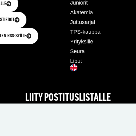
Juniorit
LLE
Akatemia
STIEDOT
Juttusarjat
TPS-kauppa
TEN RSS-SYÖTE
Yrityksille
Seura
Liput
LIITY POSTITUSLISTALLE