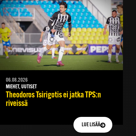
06.08.2026
MIEHET, UUTISET
Theodoros Tsirigotis ei jatka TPS:n
riveissä
LUE LISÄÄ