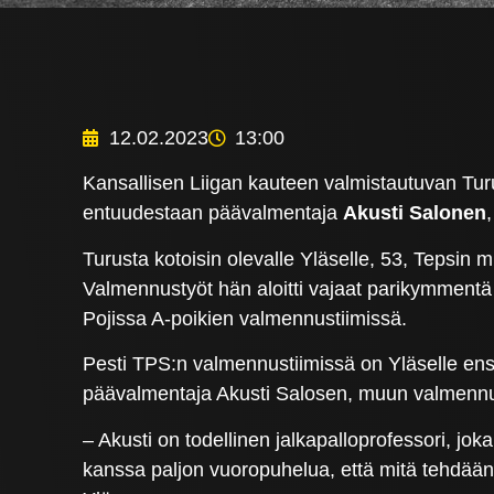
12.02.2023
13:00
Kansallisen Liigan kauteen valmistautuvan Tu
entuudestaan päävalmentaja
Akusti Salonen
Turusta kotoisin olevalle Yläselle, 53, Tepsin mu
Valmennustyöt hän aloitti vajaat parikymmentä
Pojissa A-poikien valmennustiimissä.
Pesti TPS:n valmennustiimissä on Yläselle ens
päävalmentaja Akusti Salosen, muun valmennust
– Akusti on todellinen jalkapalloprofessori, jok
kanssa paljon vuoropuhelua, että mitä tehdään,