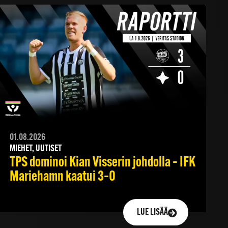
01.08.2026
MIEHET, UUTISET
TPS dominoi Kian Visserin johdolla – IFK
Mariehamn kaatui 3–0
LUE LISÄÄ