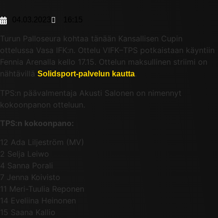
04.03.2023
16:15
Turun Palloseura kohtaa tänään Kansallisen Cupin
ottelussa Vasa IFK:n. Ottelu VIFK–TPS potkaistaan käyntiin
Fennia Arenalla kello 17.15. Ottelun maksullinen striimi on
nähtävillä
.
Solidsport-palvelun kautta
TPS:n päävalmentaja Akusti Salonen on nimennyt
kokoonpanon otteluun.
TPS:n kokoonpano:
12 Ada Liljeström (MV)
2 Selja Leiwo
4 Sanna Porali
7 Jenna Koivisto
11 Meri-Tuulia Reponen
14 Eveliina Heinonen
15 Saana Kallio