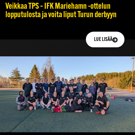
Veikkaa TPS – IFK Mariehamn -ottelun
lopputulosta ja voita liput Turun derbyyn
LUE LISÄÄ