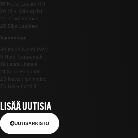
16 Netta Laasio (C)
20 Viivi Ollonqvist
22 Jenni Rannus
26 Silja Jaatinen
Vaihdossa:
30 Inkeri Niemi (MV)
9 Heidi Leppämäki
19 Laura Linnala
21 Saga Hakonen
23 Netta Hanhimäki
25 Nelly Lehtilä
LISÄÄ UUTISIA
UUTISARKISTO