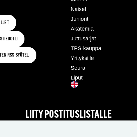
Naiset
Juniorit
LLE
Akatemia
Juttusarjat
STIEDOT
TPS-kauppa
TEN RSS-SYÖTE
Yrityksille
Seura
Liput
LIITY POSTITUSLISTALLE