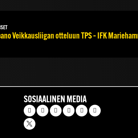
ISET
no Veikkausliigan otteluun TPS – IFK Mariehamn 
SOSIAALINEN MEDIA