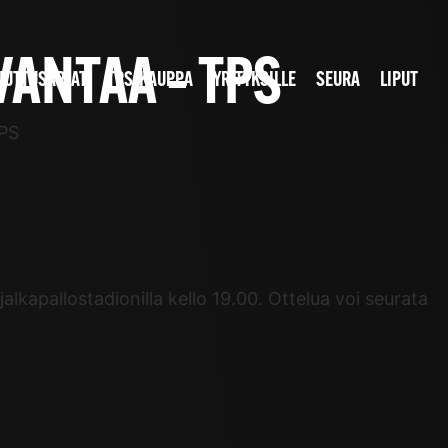
VANTAA – TPS
JUTTUSARJAT
TPS-KAUPPA
YRITYKSILLE
SEURA
LIPUT
TPS
kapallostadionilla kello 19.00. Ottelua voi seurata