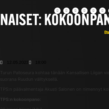
NAISET: KOKOONPAN
UU
Et
12.05.2023
18:00
Turun Palloseura kohtaa tänään Kansallisen Liigan vie
suorana Ruudun välityksellä.
TPS:n päävalmentaja Akusti Salonen on nimennyt k
TPS:n kokoonpano: