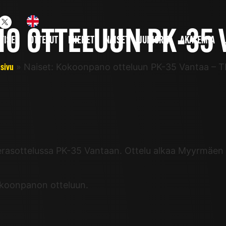
O OTTELUUN PK-35 
TISET
OTTELUT
MIEHET
NAISET
JUNIORIT
AKATEMIA
»
Naiset: Kokoonpano otteluun PK-35 Vantaa – 
usivu
rasottelussa PK-35 Vantaan. Ottelu alkaa Myyrmäen jal
okoonpanon otteluun.