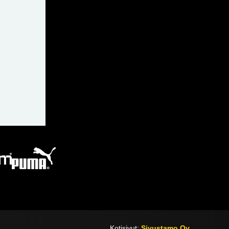
Kotisivut:
Sivustamo Oy