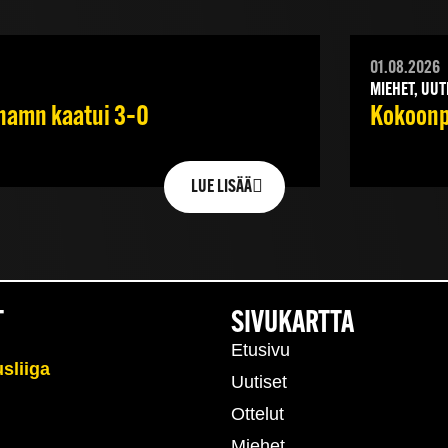
01.08.2026
MIEHET, UUT
ehamn kaatui 3–0
Kokoonpa
LUE LISÄÄ
T
SIVUKARTTA
Etusivu
Uutiset
Ottelut
Miehet