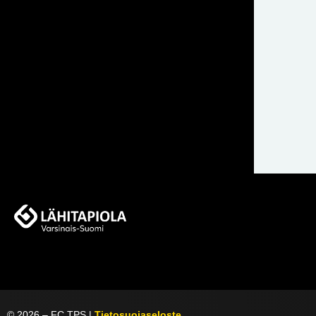
©
2026
– FC TPS |
Tietosuojaseloste