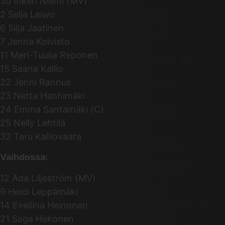
30 Inkeri Niemi (MV)
2 Selja Leiwo
6 Silja Jaatinen
7 Jenna Koivisto
11 Meri-Tuulia Reponen
15 Saana Kallio
22 Jenni Rannus
23 Netta Hanhimäki
24 Emma Santamäki (C)
25 Nelly Lehtilä
32 Taru Kalliovaara
Vaihdossa:
12 Ada Liljeström (MV)
9 Heidi Leppämäki
14 Eveliina Heinonen
21 Saga Hakonen