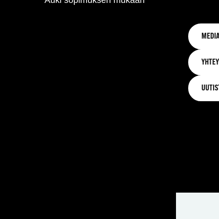
Auki sopimuksen mukaan
MEDIA
YHTEY
UUTIS