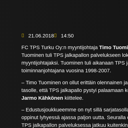
21.06.2018
14:50
FC TPS Turku Oy:n myyntijohtaja
Timo Tuom
Tuominen tuli TPS jalkapallon palvelukseen lo
myyntijohtajaksi. Tuominen tuli aikanaan TPS j
toiminnanjohtajana vuosina 1998-2007.
– Timo Tuominen on ollut erittäin olennainen ja
tasolle, että TPS jalkapallo pystyi palaamaan
Jarmo Kähkönen
kiittelee.
– Edustusjoukkueemme on nyt sillä sarjatasolla,
oppinut lyhyessä ajassa paljon uutta. Seuralla
TPS jalkapallon palveluksessa jatkuu kuitenkin