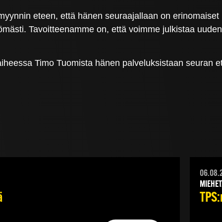
myynnin eteen, että hänen seuraajallaan on erinomaiset 
tömästi. Tavoitteenamme on, että voimme julkistaa uude
 vaiheessa Timo Tuomista hänen palveluksistaan seuran e
06.08.
MIEHET
ä
TPS:n