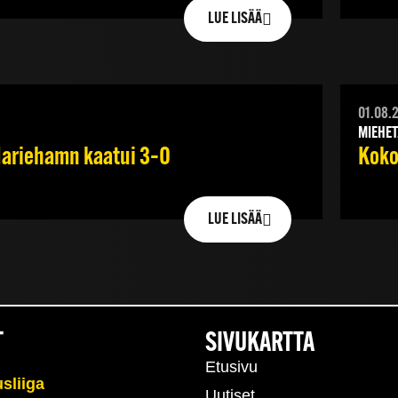
LUE LISÄÄ
01.08.
MIEHET
 Mariehamn kaatui 3–0
Koko
LUE LISÄÄ
T
SIVUKARTTA
Etusivu
Uutiset