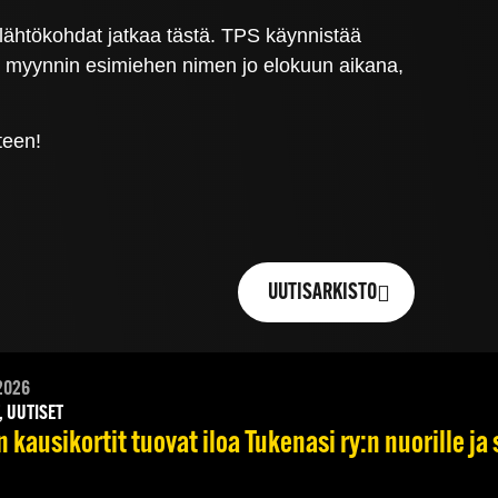
lähtökohdat jatkaa tästä. TPS käynnistää
n myynnin esimiehen nimen jo elokuun aikana,
teen!
UUTISARKISTO
2026
, UUTISET
 kausikortit tuovat iloa Tukenasi ry:n nuorille ja 