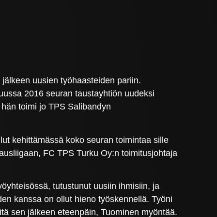
 jälkeen uusien työhaasteiden pariin.
ukuussa 2016 seuran taustayhtiön uudeksi
ä hän toimi jo TPS Salibandyn
llut kehittämässä koko seuran toimintaa sille
kausliigaan, FC TPS Turku Oy:n toimitusjohtaja
yhteisössä, tutustunut uusiin ihmisiin, ja
den kanssa on ollut hieno työskennellä. Työni
siitä sen jälkeen eteenpäin, Tuominen myöntää.