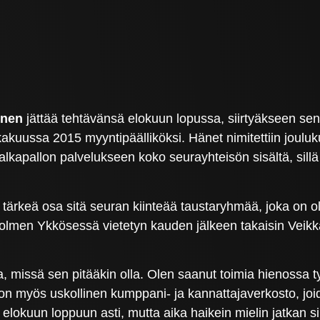
inen
jättää tehtävänsä elokuun lopussa, siirtyäkseen sen
kakuussa 2015 myyntipäälliköksi. Hänet nimitettiin joul
alkapallon palvelukseen koko seurayhteisön sisältä, sill
 tärkeä osa sitä seuran kiinteää taustaryhmää, joka on o
 kolmen Ykkösessä vietetyn kauden jälkeen takaisin Veik
 missä sen pitääkin olla. Olen saanut toimia hienossa työ
 on myös uskollinen kumppani- ja kannattajaverkosto, joi
 elokuun loppuun asti, mutta aika haikein mielin jatkan 