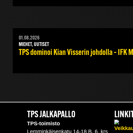
01.08.2026
MIEHET, UUTISET
TPS dominoi Kian Visserin johdolla – IFK
TPS JALKAPALLO
LINKI
TPS-toimisto
Lemminkäisenkatu 14-18 B, 6. krs