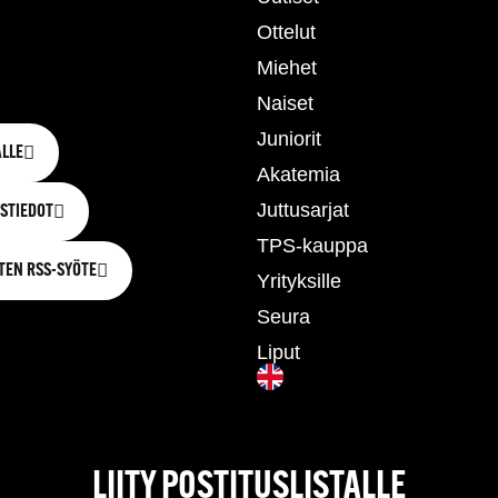
Ottelut
Miehet
Naiset
Juniorit
LLE
Akatemia
Juttusarjat
STIEDOT
TPS-kauppa
TEN RSS-SYÖTE
Yrityksille
Seura
Liput
LIITY POSTITUSLISTALLE