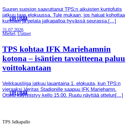
Suuren suosion saavuttanut TPS:n aikuisten kuntofutis
jatkuu taas elokuussa. Tule mukaan, jos haluat kohottaa
LUE LISÄÄ
kuntoasi ja pelata jalkapalloa hyvässä seurassa.[…]
31.07.2026
Miehet, Uutiset
TPS kohtaa IFK Mariehamnin
kotona – isäntien tavoitteena paluu
voittokantaan
Veikkausliiga jatkuu lauantaina 1. elokuuta, kun TPS:n
vieraaksi Veritas Stadionille saapuu IFK Mariehamn.
LUE LISÄÄ
Ottelu käynnistyy kello 15.00. Ruutu näyttää ottelun[…]
TPS Jalkapallo