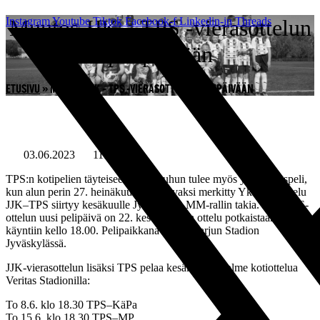
Mene
Instagram
Muutos JJK – TPS -vierasottelun
Youtube
Tiktok
Facebook-f
Linkedin-in
Threads
sisältöön
pelipäivään
ETUSIVU
»
MUUTOS JJK – TPS -VIERASOTTELUN PELIPÄIVÄÄN
03.06.2023
11:17
TPS:n kotipelien täyteiseen kesäkuuhun tulee myös yksi vieraspeli,
kun alun perin 27. heinäkuuta pelattavaksi merkitty Ykkösen ottelu
JJK–TPS siirtyy kesäkuulle Jyväskylän MM-rallin takia. JJK–TPS-
ottelun uusi pelipäivä on 22. kesäkuuta, ja ottelu potkaistaan
käyntiin kello 18.00. Pelipaikkana toimii Harjun Stadion
Jyväskylässä.
JJK-vierasottelun lisäksi TPS pelaa kesäkuussa kolme kotiottelua
Veritas Stadionilla:
To 8.6. klo 18.30 TPS–KäPa
To 15.6. klo 18.30 TPS–MP