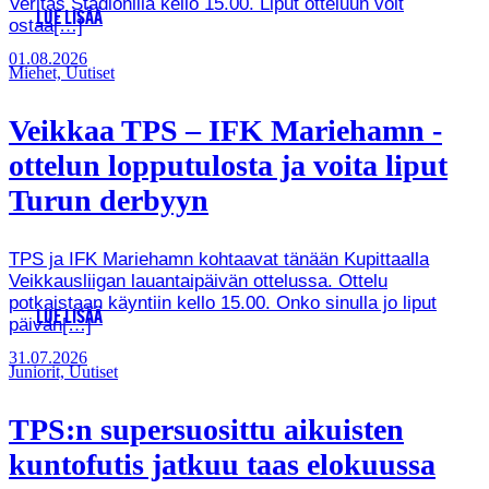
Veritas Stadionilla kello 15.00. Liput otteluun voit
LUE LISÄÄ
ostaa[…]
01.08.2026
Miehet, Uutiset
Veikkaa TPS – IFK Mariehamn -
ottelun lopputulosta ja voita liput
Turun derbyyn
TPS ja IFK Mariehamn kohtaavat tänään Kupittaalla
Veikkausliigan lauantaipäivän ottelussa. Ottelu
potkaistaan käyntiin kello 15.00. Onko sinulla jo liput
LUE LISÄÄ
päivän[…]
31.07.2026
Juniorit, Uutiset
TPS:n supersuosittu aikuisten
kuntofutis jatkuu taas elokuussa