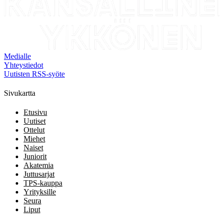
Medialle
Yhteystiedot
Uutisten RSS-syöte
Sivukartta
Etusivu
Uutiset
Ottelut
Miehet
Naiset
Juniorit
Akatemia
Juttusarjat
TPS-kauppa
Yrityksille
Seura
Liput