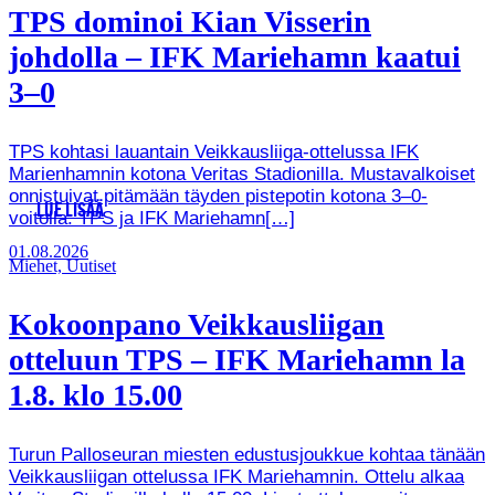
TPS dominoi Kian Visserin
johdolla – IFK Mariehamn kaatui
3–0
TPS kohtasi lauantain Veikkausliiga-ottelussa IFK
Marienhamnin kotona Veritas Stadionilla. Mustavalkoiset
onnistuivat pitämään täyden pistepotin kotona 3–0-
LUE LISÄÄ
voitolla. TPS ja IFK Mariehamn[…]
01.08.2026
Miehet, Uutiset
Kokoonpano Veikkausliigan
otteluun TPS – IFK Mariehamn la
1.8. klo 15.00
Turun Palloseuran miesten edustusjoukkue kohtaa tänään
Veikkausliigan ottelussa IFK Mariehamnin. Ottelu alkaa