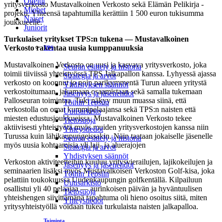
Ottelut
yritysverkosto Mustavalkoinen Verkosto sekä Elämän Pelikirja -
Miehet
projekti. Yhteensä tapahtumilla kerättiin 1 500 euron tukisumma
Naiset
joukkueelle.
Juniorit
Turkulaiset yritykset TPS:n tukena — Mustavalkoinen
Verkosto rakentaa uusia kumppanuuksia
TPS
Mustavalkoinen Verkosto on uusi ja kasvava yritysverkosto, joka
Seuran esittely ja historia
toimii tiiviissä yhteistyössä TPS Jalkapallon kanssa. Lyhyessä ajassa
Strategia ja arvot
verkosto on koonnut jo noin parikymmentä Turun alueen yritystä
Yhdistyksen säännöt
verkostoitumaan, jakamaan osaamistaan sekä samalla tukemaan
Jäsenyys ja jäsenehdot
Palloseuran toimintaa. Tuki näkyy muun muassa siinä, että
Töihin Tepsiin
verkostolla on omat kummipelaajansa sekä TPS:n naisten että
Uutisarkisto
miesten edustusjoukkueissa. Mustavalkoinen Verkosto tekee
Tietosuoja
aktiivisesti yhteistyötä myös muiden yritysverkostojen kanssa niin
Yhteystiedot
Turussa kuin lähikaupungeissakin. Näin taataan jokaiselle jäsenelle
Seuran esittely ja historia
myös uusia kohtaamisia yli laji- ja aluerajojen
Strategia ja arvot
Yhdistyksen säännöt
Verkoston aktiviteetteihin kuuluu yritysvierailujen, lajikokeilujen ja
Jäsenyys ja jäsenehdot
seminaarien lisäksi myös Mustavalkoisen Verkoston Golf-kisa, joka
Töihin Tepsiin
pelattiin toukokuussa Uudenkaupungin golfkentällä. Kilpailuun
Uutisarkisto
osallistui yli 40 pelaajaa — aurinkoisen päivän ja hyväntuulisen
Tietosuoja
yhteishengen siivittämänä tapahtuma oli hieno osoitus siitä, miten
Yhteystiedot
yritysyhteistyöllä voidaan tukea turkulaista naisten jalkapalloa.
Toiminta