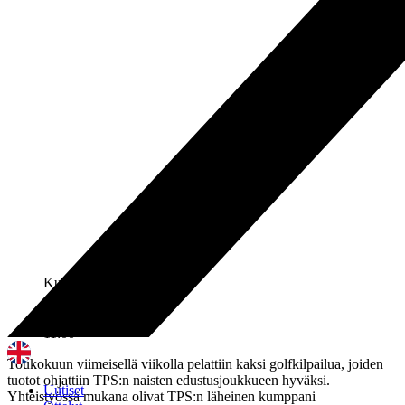
Kuva: Janne Hirvensalo
04.07.2025
11:00
Toukokuun viimeisellä viikolla pelattiin kaksi golfkilpailua, joiden
tuotot ohjattiin TPS:n naisten edustusjoukkueen hyväksi.
Uutiset
Yhteistyössä mukana olivat TPS:n läheinen kumppani