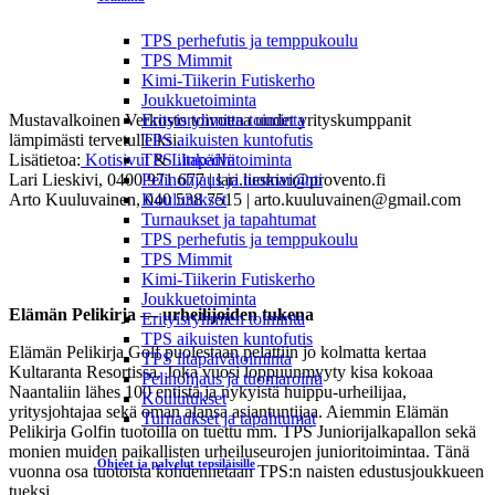
TPS:n myyntijohtaja Jani Rantanen nappasi
TPS perhefutis ja temppukoulu
”lähimmäs lippua” -erikoiskisan voiton
TPS Mimmit
Mustavalkoisen Verkoston golf-kisassa. Kuva: Arto
Kimi-Tiikerin Futiskerho
Kuuluvainen
Joukkuetoiminta
Mustavalkoinen Verkosto toivottaa uudet yrityskumppanit
Erityisryhmien toiminta
lämpimästi tervetulleiksi.
TPS aikuisten kuntofutis
Lisätietoa:
Kotisivut
&
LinkedIn
TPS iltapäivätoiminta
Lari Lieskivi, 0400 971 677 | lari.lieskivi@provento.fi
Pelinohjaus ja tuomarointi
Arto Kuuluvainen, 040 538 7515 | arto.kuuluvainen@gmail.com
Koulutukset
Turnaukset ja tapahtumat
TPS perhefutis ja temppukoulu
Uusikaupunki tarjosi hienot puitteet Mustavalkoisen
TPS Mimmit
Verkoston golf-kisalle.
Kuva: Venla Kuuluvainen
Kimi-Tiikerin Futiskerho
Joukkuetoiminta
Elämän Pelikirja — urheilijoiden tukena
Erityisryhmien toiminta
TPS aikuisten kuntofutis
Elämän Pelikirja Golf puolestaan pelattiin jo kolmatta kertaa
TPS iltapäivätoiminta
Kultaranta Resortissa. Joka vuosi loppuunmyyty kisa kokoaa
Pelinohjaus ja tuomarointi
Naantaliin lähes 100 entistä ja nykyistä huippu-urheilijaa,
Koulutukset
yritysjohtajaa sekä oman alansa asiantuntijaa. Aiemmin Elämän
Turnaukset ja tapahtumat
Pelikirja Golfin tuotoilla on tuettu mm. TPS Juniorijalkapallon sekä
monien muiden paikallisten urheiluseurojen junioritoimintaa. Tänä
Ohjeet ja palvelut tepsiläisille
vuonna osa tuotoista kohdennetaan TPS:n naisten edustusjoukkueen
tueksi