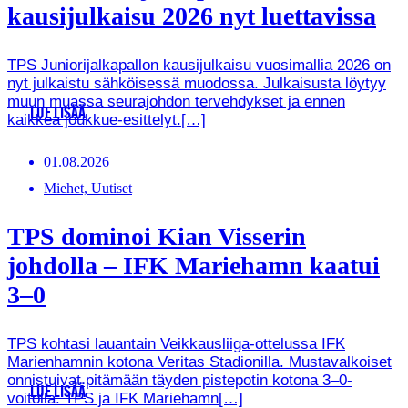
kausijulkaisu 2026 nyt luettavissa
TPS Juniorijalkapallon kausijulkaisu vuosimallia 2026 on
nyt julkaistu sähköisessä muodossa. Julkaisusta löytyy
muun muassa seurajohdon tervehdykset ja ennen
LUE LISÄÄ
kaikkea joukkue-esittelyt.[…]
01.08.2026
Miehet, Uutiset
TPS dominoi Kian Visserin
johdolla – IFK Mariehamn kaatui
3–0
TPS kohtasi lauantain Veikkausliiga-ottelussa IFK
Marienhamnin kotona Veritas Stadionilla. Mustavalkoiset
onnistuivat pitämään täyden pistepotin kotona 3–0-
LUE LISÄÄ
voitolla. TPS ja IFK Mariehamn[…]