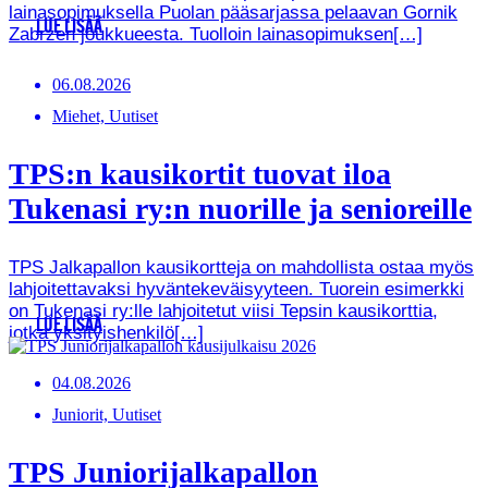
lainasopimuksella Puolan pääsarjassa pelaavan Gornik
LUE LISÄÄ
Zabrzen joukkueesta. Tuolloin lainasopimuksen[…]
06.08.2026
Miehet, Uutiset
TPS:n kausikortit tuovat iloa
Tukenasi ry:n nuorille ja senioreille
TPS Jalkapallon kausikortteja on mahdollista ostaa myös
lahjoitettavaksi hyväntekeväisyyteen. Tuorein esimerkki
on Tukenasi ry:lle lahjoitetut viisi Tepsin kausikorttia,
LUE LISÄÄ
jotka yksityishenkilö[…]
04.08.2026
Juniorit, Uutiset
TPS Juniorijalkapallon