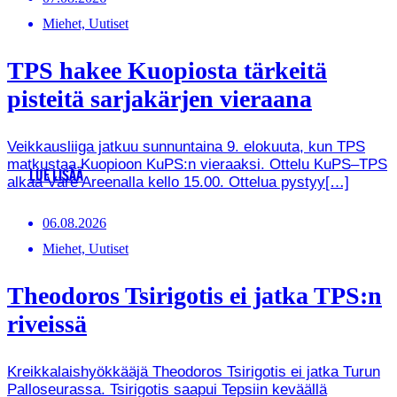
Miehet, Uutiset
TPS hakee Kuopiosta tärkeitä
pisteitä sarjakärjen vieraana
Veikkausliiga jatkuu sunnuntaina 9. elokuuta, kun TPS
matkustaa Kuopioon KuPS:n vieraaksi. Ottelu KuPS–TPS
LUE LISÄÄ
alkaa Väre Areenalla kello 15.00. Ottelua pystyy[…]
06.08.2026
Miehet, Uutiset
Theodoros Tsirigotis ei jatka TPS:n
riveissä
Kreikkalaishyökkääjä Theodoros Tsirigotis ei jatka Turun
Palloseurassa. Tsirigotis saapui Tepsiin keväällä