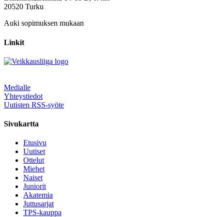
20520 Turku
Auki sopimuksen mukaan
Linkit
Medialle
Yhteystiedot
Uutisten RSS-syöte
Sivukartta
Etusivu
Uutiset
Ottelut
Miehet
Naiset
Juniorit
Akatemia
Juttusarjat
TPS-kauppa