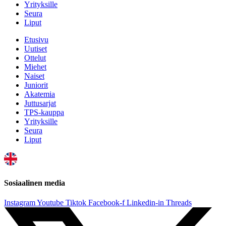
Yrityksille
Seura
Liput
Etusivu
Uutiset
Ottelut
Miehet
Naiset
Juniorit
Akatemia
Juttusarjat
TPS-kauppa
Yrityksille
Seura
Liput
Sosiaalinen media
Instagram
Youtube
Tiktok
Facebook-f
Linkedin-in
Threads