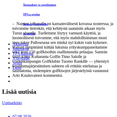
Turnaukset ja tapahtumat
Kuva: Janne Hirvensalo
TPS:n ottelut
– Naisten jalkapallo on kansainvälisesti kovassa nosteessa, ja
Seuran yhteystiedot
toivomme tietenkin, että kehitystä saataisiin aikaan myös
Turun alueella. Tuellemme löytyy varmasti käyttöä, ja
In english
luonnollisesti toivomme, että myös mahdollisimman moni
muu tukee Palloseuraa sen minkä nyt kukin vain kykenee.
Akatemia
Haluan lämpimästi kiittää lukuisia yrityskumppaneitamme
Juttusarjat
sekä noin 150 golfkisoihin osallistunutta pelaajaa. Samoin
TPS-kauppa
suuri kiitos Kultaranta Golfin Timo Salolle ja
Yrityksille
Uudenkaupungin Golfklubin Tuomo Rankille — yhteistyö
Seura
tapahtumajärjestämisen suhteen oli erittäin mieluisaa ja
Liput
saumatonta, molempien golfkisojen järjestelyistä vastannut
Arto Kuuluvainen kommentoi.
Lisää uutisia
Uutisarkisto
07.08.2026