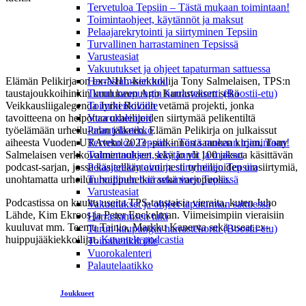
Tervetuloa Tepsiin – Tästä mukaan toimintaan!
Toimintaohjeet, käytännöt ja maksut
Pelaajarekrytointi ja siirtyminen Tepsiin
Elämän Pelikirja Golfin järjestelyistä vastasivat tänäkin
Turvallinen harrastaminen Tepsissä
vuonna Arto Kuuluvainen ja Jyrki Rovio. Kuva: Venla
Varusteasiat
Kuuluvainen
Vakuutukset ja ohjeet tapaturman sattuessa
Elämän Pelikirja on ex-NHL-kiekkoilija Tony Salmelaisen, TPS:n
Harrastamisen tuki
taustajoukkoihinkin kuuluneen Arto Kuuluvaisen sekä
Turun kaupungin harrastekortti (Boostii-etu)
Veikkausliigalegenda Jyrki Rovion vetämä projekti, jonka
Toimihenkilöille
tavoitteena on helpottaa urheilijoiden siirtymää pelikentiltä
Vuorokalenteri
työelämään urheilu-uran jälkeen. Elämän Pelikirja on julkaissut
Palautelaatikko
aiheesta Vuoden URAteko 2023 -palkinnon saaneen kirjan, Tony
Tervetuloa Tepsiin – Tästä mukaan toimintaan!
Salmelaisen verkkovalmennuksen sekä jo yli 100 jaksoa käsittävän
Toimintaohjeet, käytännöt ja maksut
podcast-sarjan, jossa käsitellään avoimesti urheilijoiden urasiirtymiä,
Pelaajarekrytointi ja siirtyminen Tepsiin
unohtamatta urheilun huippuhetkiä sekä varjopuolia.
Turvallinen harrastaminen Tepsissä
Varusteasiat
Podcastissa on kuultu useita TPS-taustaisia vieraita, kuten Juho
Vakuutukset ja ohjeet tapaturman sattuessa
Lähde, Kim Ekroos ja Peter Enckelman. Viimeisimpiin vieraisiin
Harrastamisen tuki
kuuluvat mm. Teemu Tainio, Markku Kanerva sekä useat ex-
Turun kaupungin harrastekortti (Boostii-etu)
huippujääkiekkoilijat.
Kuuntele podcastia
Toimihenkilöille
Vuorokalenteri
Palautelaatikko
Elämän Pelikirja Golfissa nähtiin tänäkin vuonna
useita jalkapallokentiltä tuttuja kasvoja, kuten Kasper
Joukkueet
Hämäläinen (yllä), Kuva: Janne Hirvensalo