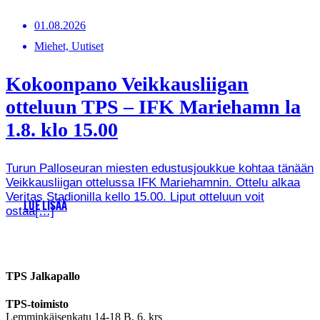
01.08.2026
Miehet, Uutiset
Kokoonpano Veikkausliigan
otteluun TPS – IFK Mariehamn la
1.8. klo 15.00
Turun Palloseuran miesten edustusjoukkue kohtaa tänään
Veikkausliigan ottelussa IFK Mariehamnin. Ottelu alkaa
Veritas Stadionilla kello 15.00. Liput otteluun voit
LUE LISÄÄ
ostaa[…]
TPS Jalkapallo
TPS-toimisto
Lemminkäisenkatu 14-18 B, 6. krs