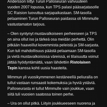
Andersson liittyi Turun Palloseuran vahvuuteen
vuoden 2007 lopussa, kun TPS palasi pääsarjatasolle
SC Raision luovuttua sarjapaikastaan. SM-tasolla
pelaaminen Turun Palloseuran paidassa oli Mimmulle
vastustamaton tarjous.
– Olen syntynyt mustavalkoiseen perheeseen ja TPS
on aina ollut iso ja tärkeä osa meidän perhettä. Olin
pitkään haaveillut kovemmista peleistä ja SM-sarjasta.
Kun tuli mahdollisuus päästä pelaamaan SM-tasolla
ja vielä mustavalkoisissa väreissä, ei tilaisuutta voinut
jättää hyödyntämättä, vaan lähdettiin
Ristolaisen
Tepin
kanssa kohti uusia haasteita.
Mimmun yli vuosikymmenen kestäneellä peliuralla on
tullut vastaan runsaasti kokemuksia ja hyviä ystäviä.
Palloseurasta ei tullut Mimmulle vain joukkue, vaan
siitä tuli vuosien saatossa toinen perhe.
– Ura on ollut pitkä. Liityin joukkueeseen nuorena ja