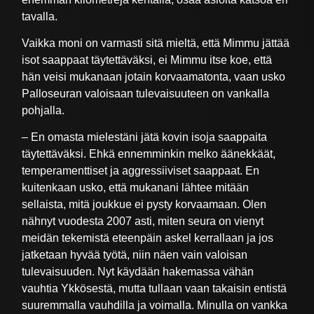
tavalla.
Vaikka moni on varmasti sitä mieltä, että Mimmu jättää
isot saappaat täytettäväksi, ei Mimmu itse koe, että
hän veisi mukanaan jotain korvaamatonta, vaan usko
Palloseuran valoisaan tulevaisuuteen on vankalla
pohjalla.
– En omasta mielestäni jätä kovin isoja saappaita
täytettäväksi. Ehkä ennemminkin melko äänekkäät,
temperamenttiset ja aggressiiviset saappaat. En
kuitenkaan usko, että mukanani lähtee mitään
sellaista, mitä joukkue ei pysty korvaamaan. Olen
nähnyt vuodesta 2007 asti, miten seura on vienyt
meidän tekemistä eteenpäin askel kerrallaan ja jos
jatketaan hyvää työtä, niin näen vain valoisan
tulevaisuuden. Nyt käydään hakemassa vähän
vauhtia Ykkösestä, mutta tullaan vaan takaisin entistä
suuremmalla vauhdilla ja voimalla. Minulla on vankka