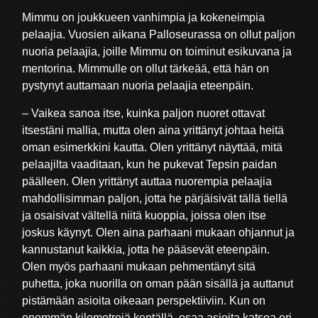
Mimmu on joukkueen vanhimpia ja kokeneimpia
pelaajia. Vuosien aikana Palloseurassa on ollut paljon
nuoria pelaajia, joille Mimmu on toiminut esikuvana ja
mentorina. Mimmulle on ollut tärkeää, että hän on
pystynyt auttamaan nuoria pelaajia eteenpäin.
– Vaikea sanoa itse, kuinka paljon nuoret ottavat
itsestäni mallia, mutta olen aina yrittänyt johtaa heitä
oman esimerkkini kautta. Olen yrittänyt näyttää, mitä
pelaajilta vaaditaan, kun he pukevat Tepsin paidan
päälleen. Olen yrittänyt auttaa nuorempia pelaajia
mahdollisimman paljon, jotta he pärjäisivät tällä tiellä
ja osaisivat vältellä niitä kuoppia, joissa olen itse
joskus käynyt. Olen aina parhaani mukaan ohjannut ja
kannustanut kaikkia, jotta he pääsevät eteenpäin.
Olen myös parhaani mukaan pehmentänyt sitä
puhetta, joka nuorilla on oman pään sisällä ja auttanut
pistämään asioita oikeaan perspektiiviin. Kun on
enemmän kilometrejä kentällä, osaa asioita katsoa eri