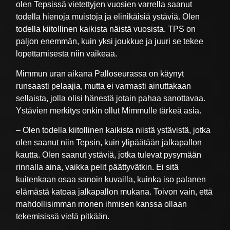
olen Tepsissä vietettyjen vuosien varrella saanut
todella hienoja muistoja ja elinikäisiä ystäviä. Olen
todella kiitollinen kaikista näistä vuosista. TPS on
paljon enemmän, kuin yksi joukkue ja juuri se tekee
lopettamisesta niin vaikeaa.
Mimmun uran aikana Palloseurassa on käynyt
runsaasti pelaajia, mutta ei varmasti ainuttakaan
sellaista, jolla olisi hänestä jotain pahaa sanottavaa.
Ystävien merkitys onkin ollut Mimmulle tärkeä asia.
– Olen todella kiitollinen kaikista niistä ystävistä, jotka
olen saanut niin Tepsin, kuin ylipäätään jalkapallon
kautta. Olen saanut ystäviä, jotka tulevat pysymään
rinnalla aina, vaikka pelit päättyvätkin. Ei sitä
kuitenkaan osaa sanoin kuvailla, kuinka iso palanen
elämästä katoaa jalkapallon mukana. Toivon vain, että
mahdollisimman monen ihmisen kanssa ollaan
tekemisissä vielä pitkään.