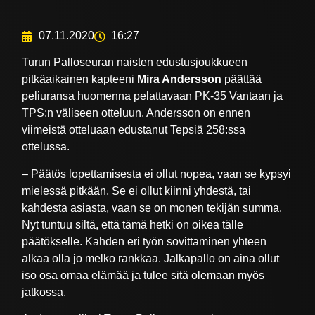
07.11.2020
16:27
Turun Palloseuran naisten edustusjoukkueen
pitkäaikainen kapteeni
Mira Andersson
päättää
peliuransa huomenna pelattavaan PK-35 Vantaan ja
TPS:n väliseen otteluun. Andersson on ennen
viimeistä otteluaan edustanut Tepsiä 258:ssa
ottelussa.
– Päätös lopettamisesta ei ollut nopea, vaan se kypsyi
mielessä pitkään. Se ei ollut kiinni yhdestä, tai
kahdesta asiasta, vaan se on monen tekijän summa.
Nyt tuntuu siltä, että tämä hetki on oikea tälle
päätökselle. Kahden eri työn sovittaminen yhteen
alkaa olla jo melko rankkaa. Jalkapallo on aina ollut
iso osa omaa elämää ja tulee sitä olemaan myös
jatkossa.