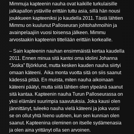
Mimmuja kapteenin nauha ovat kaikille turkulaisille
jalkapallon ystäville erittäin tuttu asia, sillä hän nousi
joukkueen kapteeniksi jo kaudella 2011. Tästä lähtien
Mimmu on kuulunut Palloseuran johtohahmoihin ja
avainpelaajiin vuosi toisensa jälkeen. Mimmu
arvostaakin kapteenin titteliään erittäin korkealle.
– Sain kapteenin nauhan ensimmäistä kertaa kaudella
2011. Ennen minua sitä kantoi oma idolini Johanna
”Joska” Björklund, mutta kesken kauden nauha siirtyi
omaan käteeni. Aika monta vuotta sitä on siis saanut
kädessä pitää. En muista, miten nauha aikoinaan
käteeni päätyi, mutta siitä lähtien olen ylpeänä saanut
sitä kantaa. Kapteenin nauha Turun Palloseurassa on
yksi elämäni suurimpia saavutuksia. Joka kausi olen
jännittänyt, tuleeko nauha vielä käteeni ja joka vuosi
se on ollut yhtä hieno uutinen, kun sen kunnian olen
saanut. Kapteenina oleminen on itselle sydämenasia
ja olen aina yrittänyt olla sen arvoinen.