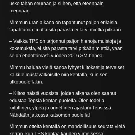
usko tähän seuraan ja siihen, että eteenpäin
mennään.
Mimmun uran aikana on tapahtunut paljon erilaisia
tapahtumia, mutta sitä parasta ei tarvi miettiä pitkään.
– Vaikka TPS on tarjonnut paljon hienoja muistoja ja
kokemuksia, ei sitä parasta tarvi pitkään miettiä, vaan
se on ehdottomasti vuoden 2016 SM-hopea.
Mimmu haluaa vielä sanoa lyhyet kiitokset ja terveiset
kaikille mustavalkoisille niin kentällä, kuin sen
ulkopuolellakin.
– Kiitos näistä vuosista, joiden aikana olen saanut
edustaa Tepsiä kentän puolella. Olen todella
kiitollinen, ylpeä ja onnellinen ajastani Tepsissä.
Nähdään jatkossa katsomon puolella!
Mimmun otteita kentällä on mahdollisuus seurata vielä
kerran, kun TPS kohtaa kauden viimeisessä