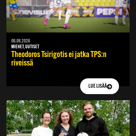
06.08.2026
MIEHET, UUTISET
Theodoros Tsirigotis ei jatka TPS:n
riveissä
LUE LISÄÄ