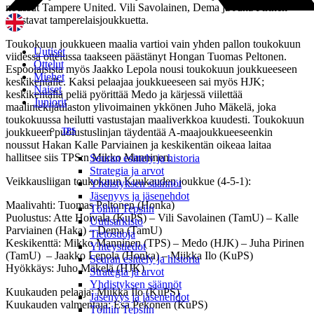
noussut Tampere United. Vili Savolainen, Dema ja Juha Pirinen
edustavat tamperelaisjoukkuetta.
Toukokuun joukkueen maalia vartioi vain yhden pallon toukokuun
Uutiset
viidessä ottelussa taakseen päästänyt Hongan Tuomas Peltonen.
Ottelut
Espoolaisista myös Jaakko Lepola nousi toukokuun joukkueeseen
Miehet
keskikentälle. Kaksi pelaajaa joukkueeseen sai myös HJK;
Naiset
keskikentällä peliä pyörittää Medo ja kärjessä viilettää
Juniorit
maalintekijätilaston ylivoimainen ykkönen Juho Mäkelä, joka
toukokuussa heilutti vastustajan maaliverkkoa kuudesti. Toukokuun
joukkueen puolustuslinjan täydentää A-maajoukkueeseenkin
TPS
noussut Hakan Kalle Parviainen ja keskikentän oikeaa laitaa
hallitsee siis TPS:n Mikko Manninen.
Seuran esittely ja historia
Strategia ja arvot
Veikkausliigan toukokuun Kuukauden joukkue (4-5-1):
Yhdistyksen säännöt
Jäsenyys ja jäsenehdot
Maalivahti: Tuomas Peltonen (Honka)
Töihin Tepsiin
Puolustus: Atte Hoivala (KuPS) – Vili Savolainen (TamU) – Kalle
Uutisarkisto
Parviainen (Haka) – Dema (TamU)
Tietosuoja
Keskikenttä: Mikko Manninen (TPS) – Medo (HJK) – Juha Pirinen
Yhteystiedot
(TamU) – Jaakko Lepola (Honka) – Miikka Ilo (KuPS)
Seuran esittely ja historia
Hyökkäys: Juho Mäkelä (HJK)
Strategia ja arvot
Yhdistyksen säännöt
Kuukauden pelaaja: Miikka Ilo (KuPS)
Jäsenyys ja jäsenehdot
Kuukauden valmentaja: Esa Pekonen (KuPS)
Töihin Tepsiin