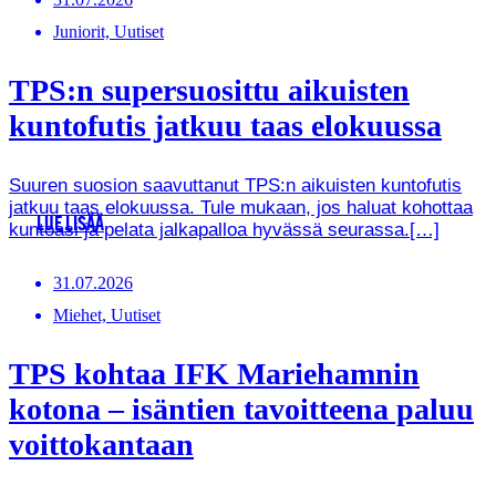
Juniorit, Uutiset
TPS:n supersuosittu aikuisten
kuntofutis jatkuu taas elokuussa
Suuren suosion saavuttanut TPS:n aikuisten kuntofutis
jatkuu taas elokuussa. Tule mukaan, jos haluat kohottaa
LUE LISÄÄ
kuntoasi ja pelata jalkapalloa hyvässä seurassa.[…]
31.07.2026
Miehet, Uutiset
TPS kohtaa IFK Mariehamnin
kotona – isäntien tavoitteena paluu
voittokantaan