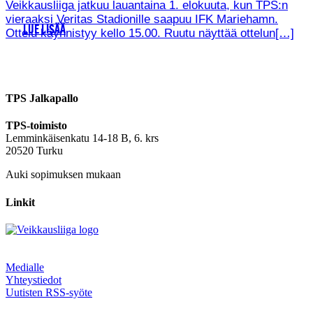
Veikkausliiga jatkuu lauantaina 1. elokuuta, kun TPS:n
vieraaksi Veritas Stadionille saapuu IFK Mariehamn.
LUE LISÄÄ
Ottelu käynnistyy kello 15.00. Ruutu näyttää ottelun[…]
TPS Jalkapallo
TPS-toimisto
Lemminkäisenkatu 14-18 B, 6. krs
20520 Turku
Auki sopimuksen mukaan
Linkit
Medialle
Yhteystiedot
Uutisten RSS-syöte