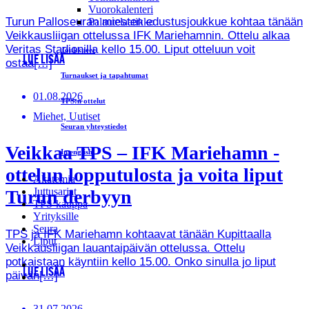
Vuorokalenteri
Turun Palloseuran miesten edustusjoukkue kohtaa tänään
Palautelaatikko
Veikkausliigan ottelussa IFK Mariehamnin. Ottelu alkaa
Veritas Stadionilla kello 15.00. Liput otteluun voit
Joukkueet
LUE LISÄÄ
ostaa[…]
Turnaukset ja tapahtumat
01.08.2026
TPS:n ottelut
Miehet, Uutiset
Seuran yhteystiedot
Veikkaa TPS – IFK Mariehamn -
In english
ottelun lopputulosta ja voita liput
Akatemia
Juttusarjat
Turun derbyyn
TPS-kauppa
Yrityksille
Seura
TPS ja IFK Mariehamn kohtaavat tänään Kupittaalla
Liput
Veikkausliigan lauantaipäivän ottelussa. Ottelu
potkaistaan käyntiin kello 15.00. Onko sinulla jo liput
LUE LISÄÄ
päivän[…]
31.07.2026