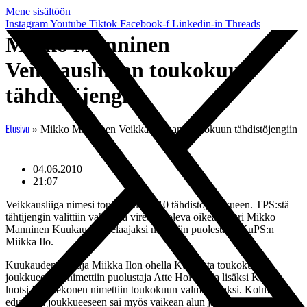
Mene sisältöön
Instagram
Youtube
Tiktok
Facebook-f
Linkedin-in
Threads
Mikko Manninen
Veikkausliigan toukokuun
tähdistöjengiin
»
Mikko Manninen Veikkausliigan toukokuun tähdistöjengiin
Etusivu
04.06.2010
21:07
Veikkausliiga nimesi toukokuun 2010 tähdistöjoukkueen. TPS:stä
tähtijengin valittiin vahvassa vireessä oleva oikea laituri Mikko
Manninen Kuukauden pelaajaksi nimettiin puolestaan KuPS:n
Miikka Ilo.
Kuukauden pelaaja Miikka Ilon ohella KuPS:sta toukokuun
joukkueeseen nimettiin puolustaja Atte Hoivala ja lisäksi KuPS-
luotsi Esa Pekonen nimettiin toukokuun valmentajaksi. Kolme
edustajaa joukkueeseen sai myös vaikean alun jälkeen vahvasti