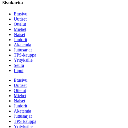
Sivukartta
Etusivu
Uutiset
Ottelut
Miehet
Naiset
Juniorit
Akatemia
Juttusarjat
TPS-kauppa
Yrityksille
Seura
Liput
Etusivu
Uutiset
Ottelut
Miehet
Naiset
Juniorit
Akatemia
Juttusarjat
TPS-kauppa
Yrityksille