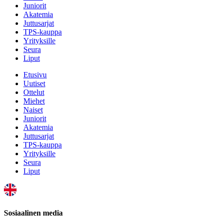
Juniorit
Akatemia
Juttusarjat
TPS-kauppa
Yrityksille
Seura
Liput
Etusivu
Uutiset
Ottelut
Miehet
Naiset
Juniorit
Akatemia
Juttusarjat
TPS-kauppa
Yrityksille
Seura
Liput
Sosiaalinen media