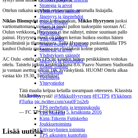
Strategia ja arvot
Ottelun ratkaisu tapahtui erotuomarin antamalla lisäajalla.
Yhdistyksen säännöt
Jäsenyys ja jäsenehdot
Niklas Blomqvist
antoi kulmapotkun,
Mikko Hyyrynen
juoksi
Töihin Tepsiin
vartiomattomana vastaan ja puski pallon taaksepäin suoraan AC
Uutisarkisto
Oulun verkkoon. Hyyrynen ei itse nähnyt, minne suuntaan pallo
Tietosuoja
painui. Hyyrysen maali oli jälleen kerran huikea osoitus hänen
Yhteystiedot
pelisilmästä ja tilannetajusta. Tällä Hyyrysen puskumaalilla TPS
Seuran esittely ja historia
kauhoi Oulusta mukaansa ne elintärkeät kolme pistettä.
Strategia ja arvot
Yhdistyksen säännöt
AC Oulu -ottelu oli TPS:lle kauden toinen peräkkäinen voitokas
Jäsenyys ja jäsenehdot
ottelu. Taistelu jatkuu keskiviikkona 8.6. Paavo Nurmen Stadionilla
Töihin Tepsiin
ja vastaan asettuu silloin JJK Jyväskylästä. HUOM! Ottelu alkaa
Uutisarkisto
vastaa klo 19.30. Tervetuloa!
Tietosuoja
Yhteystiedot
Tätä maalia kelpaa kelailla useampaan otteeseen. Klassista
Mikko Hyyrystä!
@MikkoHyyrynen
#FCTPS
#Ykkönen
Toiminta
#Turku
pic.twitter.com/xga0F1q2eb
TPS perhefutis ja temppukoulu
— FC TPS (@FCTPS)
5. kesäkuuta 2016
TPS Mimmit
Kimi-Tiikerin Futiskerho
Joukkuetoiminta
Erityisryhmien toiminta
Lisää uutisia
TPS aikuisten kuntofutis