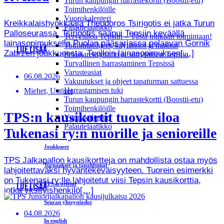
Turun kaupungin harrastekortti (Boostii-etu)
Toimihenkilöille
Vuorokalenteri
Kreikkalaishyökkääjä Theodoros Tsirigotis ei jatka Turun
Palautelaatikko
Palloseurassa. Tsirigotis saapui Tepsiin keväällä
Tervetuloa Tepsiin – Tästä mukaan toimintaan!
lainasopimuksella Puolan pääsarjassa pelaavan Gornik
Toimintaohjeet, käytännöt ja maksut
LUE LISÄÄ
Zabrzen joukkueesta. Tuolloin lainasopimuksen[…]
Pelaajarekrytointi ja siirtyminen Tepsiin
Turvallinen harrastaminen Tepsissä
Varusteasiat
06.08.2026
Vakuutukset ja ohjeet tapaturman sattuessa
Harrastamisen tuki
Miehet, Uutiset
Turun kaupungin harrastekortti (Boostii-etu)
Toimihenkilöille
TPS:n kausikortit tuovat iloa
Vuorokalenteri
Palautelaatikko
Tukenasi ry:n nuorille ja senioreille
Joukkueet
TPS Jalkapallon kausikortteja on mahdollista ostaa myös
Turnaukset ja tapahtumat
lahjoitettavaksi hyväntekeväisyyteen. Tuorein esimerkki
on Tukenasi ry:lle lahjoitetut viisi Tepsin kausikorttia,
TPS:n ottelut
LUE LISÄÄ
jotka yksityishenkilö[…]
Seuran yhteystiedot
04.08.2026
In english