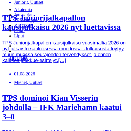
Juniorit, Uutiset
Akatemia
Juttusarjat
TPS Juniorijalkapallon
TPS-kauppa
kausijulkaisu 2026 nyt luettavissa
Yrityksille
Seura
Liput
TPS Juniorijalkapallon kausijulkaisu vuosimallia 2026 on
nyt julkaistu sähköisessä muodossa. Julkaisusta löytyy
muun muassa seurajohdon tervehdykset ja ennen
LUE LISÄÄ
kaikkea joukkue-esittelyt.[…]
01.08.2026
Miehet, Uutiset
TPS dominoi Kian Visserin
johdolla – IFK Mariehamn kaatui
3–0