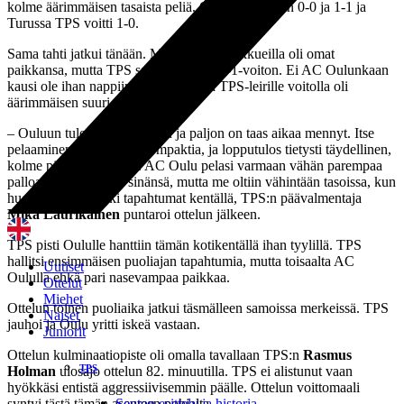
kolme äärimmäisen tasaista peliä. Oulussa pelattiin 0-0 ja 1-1 ja
Turussa TPS voitti 1-0.
Sama tahti jatkui tänään. Molemmilla joukkueilla oli omat
paikkansa, mutta TPS saalisti lopulta 0-1-voiton. Ei AC Oulunkaan
kausi ole ihan nappiin alkanut, mutta TPS-leirille voitolla oli
äärimmäisen suuri merkitys.
– Ouluun tulo on pitkä reissu ja paljon on taas aikaa mennyt. Itse
pelaaminen oli minusta kompaktia, ja lopputulos tietysti täydellinen,
kolme pistettä Turkuun. AC Oulu pelasi varmaan vähän parempaa
palloa kotikentällään sinänsä, mutta me oltiin vähintään tasoissa, kun
huomioidaan kaikki tapahtumat kentällä, TPS:n päävalmentaja
Mika Laurikainen
puntaroi ottelun jälkeen.
TPS pisti Oululle hanttiin tämän kotikentällä ihan tyylillä. TPS
hallitsi ensimmäisen puoliajan tapahtumia, mutta toisaalta AC
Uutiset
Oululla ehkä pari nasevampaa paikkaa.
Ottelut
Miehet
Ottelun toinen puoliaika jatkui täsmälleen samoissa merkeissä. TPS
Naiset
jauhoi ja Oulu yritti iskeä vastaan.
Juniorit
Ottelun kulminaatiopiste oli omalla tavallaan TPS:n
Rasmus
TPS
Holman
ulosajo ottelun 82. minuutilla. TPS ei alistunut vaan
hyökkäsi entistä aggressiivisemmin päälle. Ottelun voittomaali
Seuran esittely ja historia
syntyi tästä tämän asenteen pohjalta.