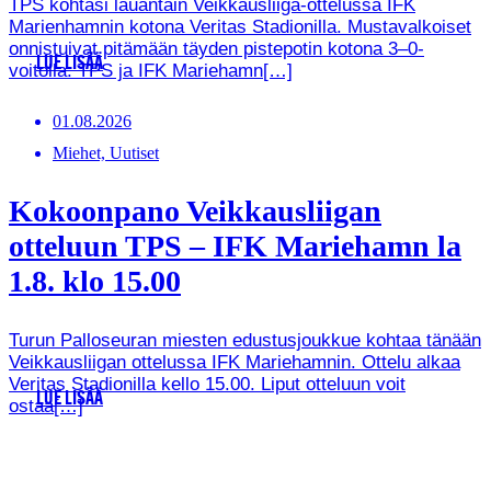
TPS kohtasi lauantain Veikkausliiga-ottelussa IFK
Marienhamnin kotona Veritas Stadionilla. Mustavalkoiset
onnistuivat pitämään täyden pistepotin kotona 3–0-
LUE LISÄÄ
voitolla. TPS ja IFK Mariehamn[…]
01.08.2026
Miehet, Uutiset
Kokoonpano Veikkausliigan
otteluun TPS – IFK Mariehamn la
1.8. klo 15.00
Turun Palloseuran miesten edustusjoukkue kohtaa tänään
Veikkausliigan ottelussa IFK Mariehamnin. Ottelu alkaa
Veritas Stadionilla kello 15.00. Liput otteluun voit
LUE LISÄÄ
ostaa[…]