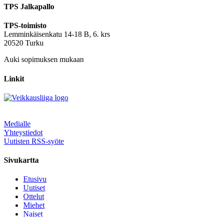
TPS Jalkapallo
TPS-toimisto
Lemminkäisenkatu 14-18 B, 6. krs
20520 Turku
Auki sopimuksen mukaan
Linkit
Medialle
Yhteystiedot
Uutisten RSS-syöte
Sivukartta
Etusivu
Uutiset
Ottelut
Miehet
Naiset