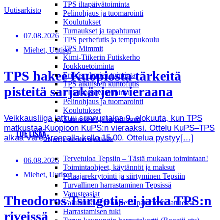
TPS iltapäivätoiminta
Uutisarkisto
Pelinohjaus ja tuomarointi
Koulutukset
Turnaukset ja tapahtumat
07.08.2026
TPS perhefutis ja temppukoulu
TPS Mimmit
Miehet, Uutiset
Kimi-Tiikerin Futiskerho
Joukkuetoiminta
TPS hakee Kuopiosta tärkeitä
Erityisryhmien toiminta
TPS aikuisten kuntofutis
pisteitä sarjakärjen vieraana
TPS iltapäivätoiminta
Pelinohjaus ja tuomarointi
Koulutukset
Veikkausliiga jatkuu sunnuntaina 9. elokuuta, kun TPS
Turnaukset ja tapahtumat
matkustaa Kuopioon KuPS:n vieraaksi. Ottelu KuPS–TPS
LUE LISÄÄ
alkaa Väre Areenalla kello 15.00. Ottelua pystyy[…]
Ohjeet ja palvelut tepsiläisille
Tervetuloa Tepsiin – Tästä mukaan toimintaan!
06.08.2026
Toimintaohjeet, käytännöt ja maksut
Miehet, Uutiset
Pelaajarekrytointi ja siirtyminen Tepsiin
Turvallinen harrastaminen Tepsissä
Varusteasiat
Theodoros Tsirigotis ei jatka TPS:n
Vakuutukset ja ohjeet tapaturman sattuessa
Harrastamisen tuki
riveissä