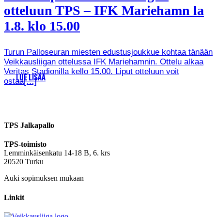
otteluun TPS – IFK Mariehamn la
1.8. klo 15.00
Turun Palloseuran miesten edustusjoukkue kohtaa tänään
Veikkausliigan ottelussa IFK Mariehamnin. Ottelu alkaa
Veritas Stadionilla kello 15.00. Liput otteluun voit
LUE LISÄÄ
ostaa[…]
TPS Jalkapallo
TPS-toimisto
Lemminkäisenkatu 14-18 B, 6. krs
20520 Turku
Auki sopimuksen mukaan
Linkit