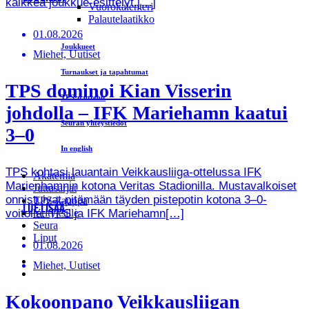
kaikkea joukkue-esittelyt.[…]
Vuorokalenteri
Palautelaatikko
01.08.2026
Joukkueet
Miehet, Uutiset
Turnaukset ja tapahtumat
TPS dominoi Kian Visserin
TPS:n ottelut
johdolla – IFK Mariehamn kaatui
Seuran yhteystiedot
3–0
In english
TPS kohtasi lauantain Veikkausliiga-ottelussa IFK
Akatemia
Marienhamnin kotona Veritas Stadionilla. Mustavalkoiset
Juttusarjat
onnistuivat pitämään täyden pistepotin kotona 3–0-
TPS-kauppa
LUE LISÄÄ
voitolla. TPS ja IFK Mariehamn[…]
Yrityksille
Seura
Liput
01.08.2026
Miehet, Uutiset
Kokoonpano Veikkausliigan