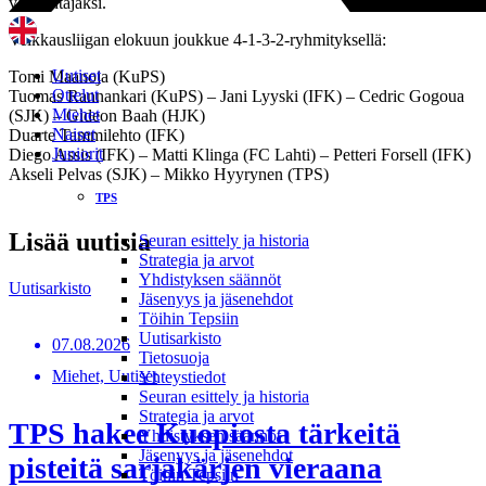
valmentajaksi.
Veikkausliigan elokuun joukkue 4-1-3-2-ryhmityksellä:
Uutiset
Tomi Maanoja (KuPS)
Ottelut
Tuomas Rannankari (KuPS) – Jani Lyyski (IFK) – Cedric Gogoua
Miehet
(SJK) – Gideon Baah (HJK)
Naiset
Duarte Tammilehto (IFK)
Juniorit
Diego Assis (IFK) – Matti Klinga (FC Lahti) – Petteri Forsell (IFK)
Akseli Pelvas (SJK) – Mikko Hyyrynen (TPS)
TPS
Lisää uutisia
Seuran esittely ja historia
Strategia ja arvot
Yhdistyksen säännöt
Uutisarkisto
Jäsenyys ja jäsenehdot
Töihin Tepsiin
Uutisarkisto
07.08.2026
Tietosuoja
Miehet, Uutiset
Yhteystiedot
Seuran esittely ja historia
Strategia ja arvot
TPS hakee Kuopiosta tärkeitä
Yhdistyksen säännöt
Jäsenyys ja jäsenehdot
pisteitä sarjakärjen vieraana
Töihin Tepsiin