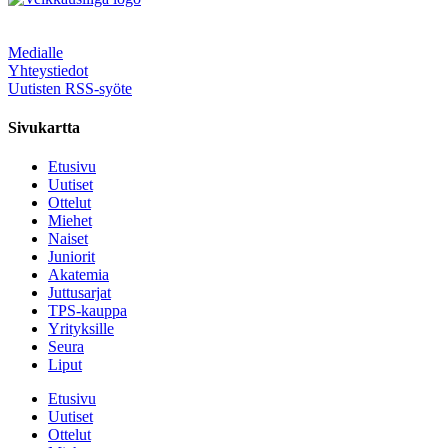
Medialle
Yhteystiedot
Uutisten RSS-syöte
Sivukartta
Etusivu
Uutiset
Ottelut
Miehet
Naiset
Juniorit
Akatemia
Juttusarjat
TPS-kauppa
Yrityksille
Seura
Liput
Etusivu
Uutiset
Ottelut