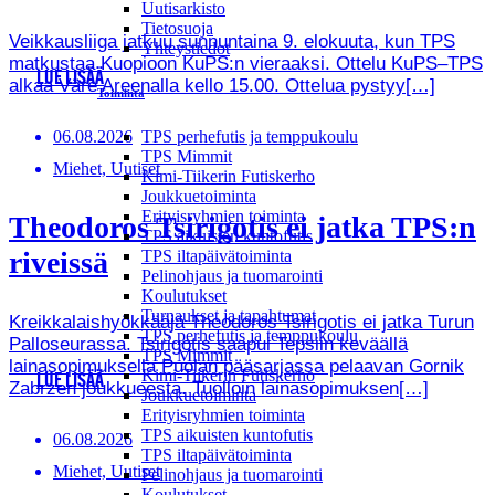
Uutisarkisto
Tietosuoja
Veikkausliiga jatkuu sunnuntaina 9. elokuuta, kun TPS
Yhteystiedot
matkustaa Kuopioon KuPS:n vieraaksi. Ottelu KuPS–TPS
LUE LISÄÄ
alkaa Väre Areenalla kello 15.00. Ottelua pystyy[…]
Toiminta
TPS perhefutis ja temppukoulu
06.08.2026
TPS Mimmit
Miehet, Uutiset
Kimi-Tiikerin Futiskerho
Joukkuetoiminta
Erityisryhmien toiminta
Theodoros Tsirigotis ei jatka TPS:n
TPS aikuisten kuntofutis
riveissä
TPS iltapäivätoiminta
Pelinohjaus ja tuomarointi
Koulutukset
Turnaukset ja tapahtumat
Kreikkalaishyökkääjä Theodoros Tsirigotis ei jatka Turun
TPS perhefutis ja temppukoulu
Palloseurassa. Tsirigotis saapui Tepsiin keväällä
TPS Mimmit
lainasopimuksella Puolan pääsarjassa pelaavan Gornik
Kimi-Tiikerin Futiskerho
LUE LISÄÄ
Zabrzen joukkueesta. Tuolloin lainasopimuksen[…]
Joukkuetoiminta
Erityisryhmien toiminta
TPS aikuisten kuntofutis
06.08.2026
TPS iltapäivätoiminta
Miehet, Uutiset
Pelinohjaus ja tuomarointi
Koulutukset