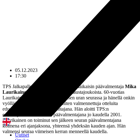
05.12.2023
17:30
TPS Jalkapallon kaikkien aikojen pitkäaikaisin päävalmentaja
Mika
Laurikainen
siirtyy sivuun seuran taustajoukoista. 60-vuotias
Laurikainen ehti tehdä ainutlaatuisen uran seurassa ja hänellä onkin
vyöllään koko seurahistorian eniten valmennettuja otteluita
edustusjoukkueen päävalmentajana. Hän aloitti TPS:n
edustusjoukkueen uutena päävalmentajana jo kaudella 2001.
Laurikainen on toiminut sen jälkeen seuran päävalmentajana
kolmena eri ajanjaksona, yhteensä yhdeksän kauden ajan. Hän
valmensi seuraa viimeisen kerran menneellä kaudella.
Uutiset