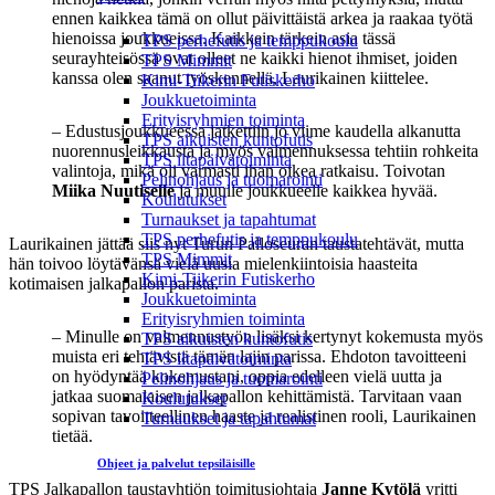
ennen kaikkea tämä on ollut päivittäistä arkea ja raakaa työtä
hienoissa joukkueissa. Kaikkein tärkein asia tässä
TPS perhefutis ja temppukoulu
seurayhteisössä ovat olleet ne kaikki hienot ihmiset, joiden
TPS Mimmit
kanssa olen saanut työskennellä, Laurikainen kiittelee.
Kimi-Tiikerin Futiskerho
Joukkuetoiminta
Erityisryhmien toiminta
– Edustusjoukkueessa jatkettiin jo viime kaudella alkanutta
TPS aikuisten kuntofutis
nuorennusleikkausta ja myös valmennuksessa tehtiin rohkeita
TPS iltapäivätoiminta
valintoja, mikä oli varmasti ihan oikea ratkaisu. Toivotan
Pelinohjaus ja tuomarointi
Miika Nuutiselle
ja muulle joukkueelle kaikkea hyvää.
Koulutukset
Turnaukset ja tapahtumat
TPS perhefutis ja temppukoulu
Laurikainen jättää siis nyt Turun Palloseuran taustatehtävät, mutta
TPS Mimmit
hän toivoo löytävänsä vielä uusia mielenkiintoisia haasteita
Kimi-Tiikerin Futiskerho
kotimaisen jalkapallon parista.
Joukkuetoiminta
Erityisryhmien toiminta
– Minulle on valmennustyön lisäksi kertynyt kokemusta myös
TPS aikuisten kuntofutis
muista eri tehtävistä tämän lajin parissa. Ehdoton tavoitteeni
TPS iltapäivätoiminta
on hyödyntää kokemustani, oppia edelleen vielä uutta ja
Pelinohjaus ja tuomarointi
jatkaa suomalaisen jalkapallon kehittämistä. Tarvitaan vaan
Koulutukset
sopivan tavoitteellinen haaste ja realistinen rooli, Laurikainen
Turnaukset ja tapahtumat
tietää.
Ohjeet ja palvelut tepsiläisille
TPS Jalkapallon taustayhtiön toimitusjohtaja
Janne Kytölä
yritti