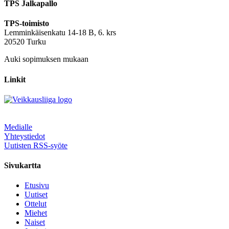
TPS Jalkapallo
TPS-toimisto
Lemminkäisenkatu 14-18 B, 6. krs
20520 Turku
Auki sopimuksen mukaan
Linkit
Medialle
Yhteystiedot
Uutisten RSS-syöte
Sivukartta
Etusivu
Uutiset
Ottelut
Miehet
Naiset