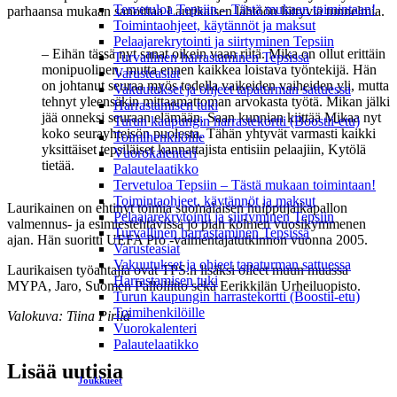
Tervetuloa Tepsiin – Tästä mukaan toimintaan!
parhaansa mukaan sanoittaa Laurikaisen lähtöön liittyviä tunnelmia.
Toimintaohjeet, käytännöt ja maksut
Pelaajarekrytointi ja siirtyminen Tepsiin
– Eihän tässä nyt sanat oikein vaan riitä. Mika on ollut erittäin
Turvallinen harrastaminen Tepsissä
monipuolinen, mutta ennen kaikkea loistava työntekijä. Hän
Varusteasiat
on johtanut seuraa myös todella vaikeiden vaiheiden yli, mutta
Vakuutukset ja ohjeet tapaturman sattuessa
tehnyt yleensäkin mittaamattoman arvokasta työtä. Mikan jälki
Harrastamisen tuki
jää onneksi seuraan elämään. Saan kunnian kiittää Mikaa nyt
Turun kaupungin harrastekortti (Boostii-etu)
koko seurayhteisön puolesta. Tähän yhtyvät varmasti kaikki
Toimihenkilöille
yksittäiset tepsiläiset kannattajista entisiin pelaajiin, Kytölä
Vuorokalenteri
tietää.
Palautelaatikko
Tervetuloa Tepsiin – Tästä mukaan toimintaan!
Toimintaohjeet, käytännöt ja maksut
Laurikainen on ehtinyt toimia suomalaisen huippujalkapallon
Pelaajarekrytointi ja siirtyminen Tepsiin
valmennus- ja esimiestehtävissä jo pian kolmen vuosikymmenen
Turvallinen harrastaminen Tepsissä
ajan. Hän suoritti UEFA Pro -valmentajatutkinnon vuonna 2005.
Varusteasiat
Vakuutukset ja ohjeet tapaturman sattuessa
Laurikaisen työantajia ovat TPS:n lisäksi olleet muun muassa
Harrastamisen tuki
MYPA, Jaro, Suomen Palloliitto sekä Eerikkilän Urheiluopisto.
Turun kaupungin harrastekortti (Boostii-etu)
Toimihenkilöille
Valokuva: Tiina Pirilä
Vuorokalenteri
Palautelaatikko
Lisää uutisia
Joukkueet