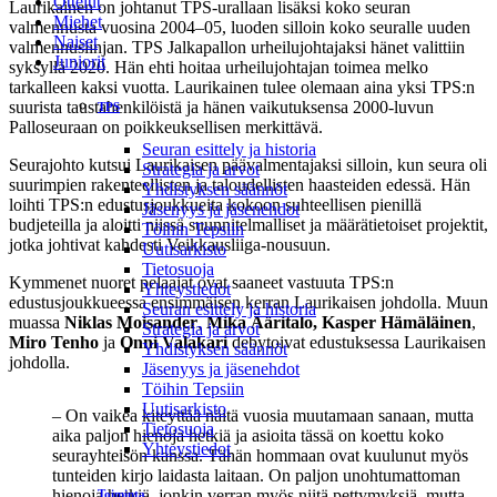
Ottelut
Laurikainen on johtanut TPS-urallaan lisäksi koko seuran
Miehet
valmennusta vuosina 2004–05, luoden silloin koko seuralle uuden
Naiset
valmennuslinjan. TPS Jalkapallon urheilujohtajaksi hänet valittiin
Juniorit
syksyllä 2020. Hän ehti hoitaa urheilujohtajan toimea melko
tarkalleen kaksi vuotta. Laurikainen tulee olemaan aina yksi TPS:n
suurista taustahenkilöistä ja hänen vaikutuksensa 2000-luvun
TPS
Palloseuraan on poikkeuksellisen merkittävä.
Seuran esittely ja historia
Seurajohto kutsui Laurikaisen päävalmentajaksi silloin, kun seura oli
Strategia ja arvot
suurimpien rakenteellisten ja taloudellisten haasteiden edessä. Hän
Yhdistyksen säännöt
loihti TPS:n edustusjoukkueita kokoon suhteellisen pienillä
Jäsenyys ja jäsenehdot
budjeteilla ja aloitti niissä suunnitelmalliset ja määrätietoiset projektit,
Töihin Tepsiin
jotka johtivat kahdesti Veikkausliiga-nousuun.
Uutisarkisto
Tietosuoja
Kymmenet nuoret pelaajat ovat saaneet vastuuta TPS:n
Yhteystiedot
edustusjoukkueessa ensimmäisen kerran Laurikaisen johdolla. Muun
Seuran esittely ja historia
muassa
Niklas Moisander
,
Mika Ääritalo,
Kasper Hämäläinen
,
Strategia ja arvot
Miro Tenho
ja
Onni Valakari
debytoivat edustuksessa Laurikaisen
Yhdistyksen säännöt
johdolla.
Jäsenyys ja jäsenehdot
Töihin Tepsiin
Uutisarkisto
– On vaikea kiteyttää näitä vuosia muutamaan sanaan, mutta
Tietosuoja
aika paljon hienoja hetkiä ja asioita tässä on koettu koko
Yhteystiedot
seurayhteisön kanssa. Tähän hommaan ovat kuulunut myös
tunteiden kirjo laidasta laitaan. On paljon unohtumattoman
hienoja hetkiä, jonkin verran myös niitä pettymyksiä, mutta
Toiminta