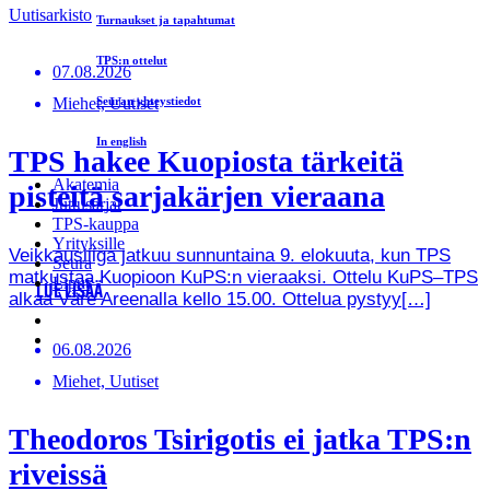
Uutisarkisto
Turnaukset ja tapahtumat
TPS:n ottelut
07.08.2026
Miehet, Uutiset
Seuran yhteystiedot
In english
TPS hakee Kuopiosta tärkeitä
Akatemia
pisteitä sarjakärjen vieraana
Juttusarjat
TPS-kauppa
Yrityksille
Veikkausliiga jatkuu sunnuntaina 9. elokuuta, kun TPS
Seura
matkustaa Kuopioon KuPS:n vieraaksi. Ottelu KuPS–TPS
Liput
LUE LISÄÄ
alkaa Väre Areenalla kello 15.00. Ottelua pystyy[…]
06.08.2026
Miehet, Uutiset
Theodoros Tsirigotis ei jatka TPS:n
riveissä