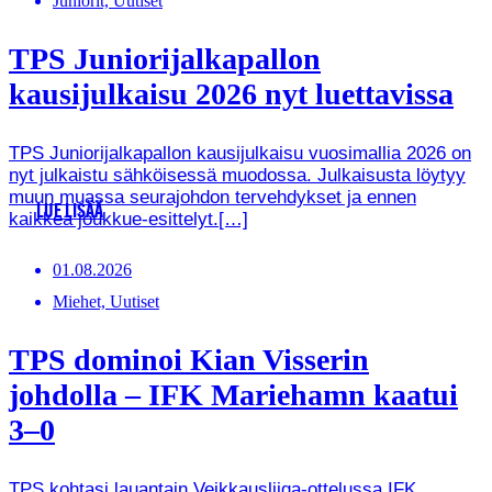
Juniorit, Uutiset
TPS Juniorijalkapallon
kausijulkaisu 2026 nyt luettavissa
TPS Juniorijalkapallon kausijulkaisu vuosimallia 2026 on
nyt julkaistu sähköisessä muodossa. Julkaisusta löytyy
muun muassa seurajohdon tervehdykset ja ennen
LUE LISÄÄ
kaikkea joukkue-esittelyt.[…]
01.08.2026
Miehet, Uutiset
TPS dominoi Kian Visserin
johdolla – IFK Mariehamn kaatui
3–0
TPS kohtasi lauantain Veikkausliiga-ottelussa IFK