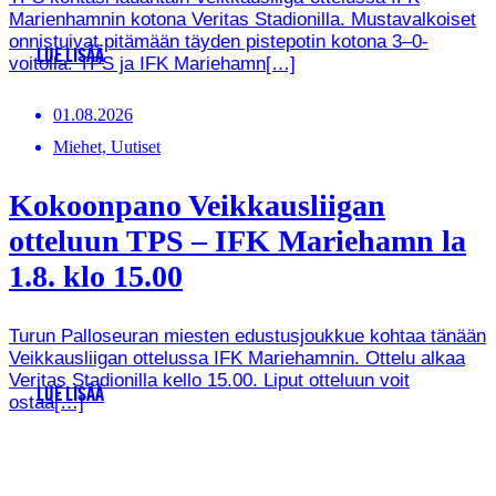
Marienhamnin kotona Veritas Stadionilla. Mustavalkoiset
onnistuivat pitämään täyden pistepotin kotona 3–0-
LUE LISÄÄ
voitolla. TPS ja IFK Mariehamn[…]
01.08.2026
Miehet, Uutiset
Kokoonpano Veikkausliigan
otteluun TPS – IFK Mariehamn la
1.8. klo 15.00
Turun Palloseuran miesten edustusjoukkue kohtaa tänään
Veikkausliigan ottelussa IFK Mariehamnin. Ottelu alkaa
Veritas Stadionilla kello 15.00. Liput otteluun voit
LUE LISÄÄ
ostaa[…]