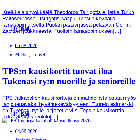
Kreikkalaishyökkääjä Theodoros Tsirigotis ei jatka Turun
Palloseurassa. Tsirigotis saapui Tepsiin keväällä
lainasopimuksella Puolan pääsarjassa pelaavan Gornik
LUE LISÄÄ
Zabrzen joukkueesta. Tuolloin lainasopimuksen[…]
06.08.2026
Miehet, Uutiset
TPS:n kausikortit tuovat iloa
Tukenasi ry:n nuorille ja senioreille
TPS Jalkapallon kausikortteja on mahdollista ostaa myös
lahjoitettavaksi hyväntekeväisyyteen. Tuorein esimerkki
on Tukenasi ry:lle lahjoitetut viisi Tepsin kausikorttia,
LUE LISÄÄ
jotka yksityishenkilö[…]
04.08.2026