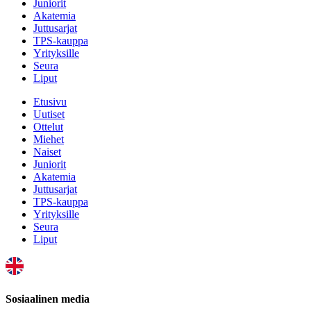
Juniorit
Akatemia
Juttusarjat
TPS-kauppa
Yrityksille
Seura
Liput
Etusivu
Uutiset
Ottelut
Miehet
Naiset
Juniorit
Akatemia
Juttusarjat
TPS-kauppa
Yrityksille
Seura
Liput
Sosiaalinen media