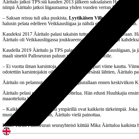
Ääritalo jatkoi TPS:stä kauden 2013 jälkeen saksalaisen Holstein Kie
niinpä Ääritalo jatkoi liigauraansa yhden vuoden verran FC Lahdessa.
– Saksan reissu tuli aika puskista,
Lyytikäisen Ville
sanoi tammikuussa,
halusin pelata edelleen Veikkausliigaa ja nähdä ehkä jotain muutakin.
Kaudeksi 2017 Ääritalo palasi takaisin tuttuun Turun Palloseuraan. H
Ääritalo oli Veikkausliigassa joukkueensa paras maalintekijä kahdeks
Kaudella 2019 Ääritalo ja TPS palasivat takaisin Veikkausliigaan, ja j
maali sinetöi Palloseuran paluun takaisin pääsarjatasolle.
– Ei vuotta ilman karsintoja, sitä tämä on ollut pari viime kautta. Vi
odotettiin karsintojakin oikeastaan jo loppukesästä lähtien, Ääritalo pa
Ääritalo on pelannut koko Veikkausliigaurallaan ennen keskiviikon KuP
Ääritalo pelasi myös kuusi A-maaottelua. Hän edusti Huuhkajia ensim
maaotteluita kertyi yhteensä 42.
– Kaikki nämä ihmiset tässä ympärillä ovat kaikkein tärkeimpiä. Joka 
mustavalkoinen sydän on, Ääritalo vielä painottaa.
Koko Turun Palloseuran seurayhteisö kiittää Mika Ääritaloa kaikista h