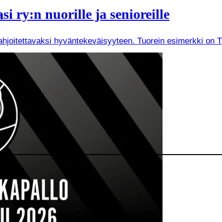
i ry:n nuorille ja senioreille
)
joitettavaksi hyväntekeväisyyteen. Tuorein esimerkki on Tuken