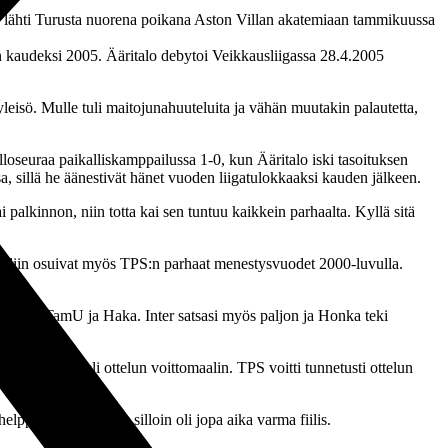
lähti Turusta nuorena poikana Aston Villan akatemiaan tammikuussa
sin kaudeksi 2005. Ääritalo debytoi Veikkausliigassa 28.4.2005
yleisö. Mulle tuli maitojunahuuteluita ja vähän muutakin palautetta,
lloseuraa paikalliskamppailussa 1-0, kun Ääritalo iski tasoituksen
a, sillä he äänestivät hänet vuoden liigatulokkaaksi kauden jälkeen.
i palkinnon, niin totta kai sen tuntuu kaikkein parhaalta. Kyllä sitä
 väliin osuivat myös TPS:n parhaat menestysvuodet 2000-luvulla.
ta. HJK, TamU ja Haka. Inter satsasi myös paljon ja Honka teki
alo viimeisteli ottelun voittomaalin. TPS voitti tunnetusti ottelun
lppo voittaa, mutta silloin oli jopa aika varma fiilis.