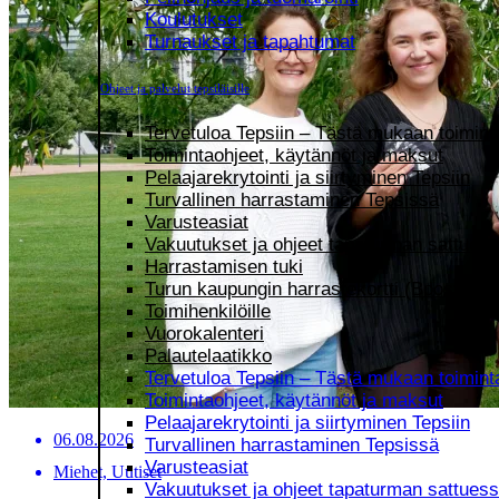
Koulutukset
Turnaukset ja tapahtumat
Ohjeet ja palvelut tepsiläisille
Tervetuloa Tepsiin – Tästä mukaan toimint
Toimintaohjeet, käytännöt ja maksut
Pelaajarekrytointi ja siirtyminen Tepsiin
Turvallinen harrastaminen Tepsissä
Varusteasiat
Vakuutukset ja ohjeet tapaturman sattues
Harrastamisen tuki
Turun kaupungin harrastekortti (Boostii-etu
Toimihenkilöille
Vuorokalenteri
Palautelaatikko
Tervetuloa Tepsiin – Tästä mukaan toimint
Toimintaohjeet, käytännöt ja maksut
Pelaajarekrytointi ja siirtyminen Tepsiin
06.08.2026
Turvallinen harrastaminen Tepsissä
Varusteasiat
Miehet, Uutiset
Vakuutukset ja ohjeet tapaturman sattues