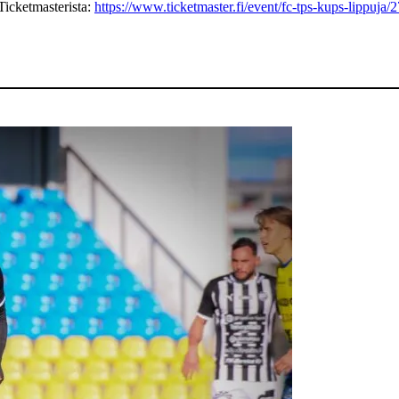
Ticketmasterista:
https://www.ticketmaster.fi/event/fc-tps-kups-lippuja/