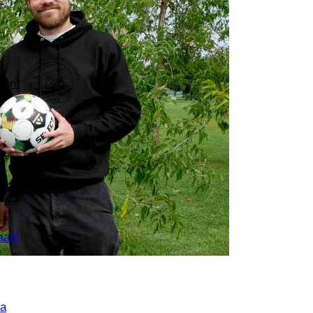
aan!
sa
)
aan!
sa