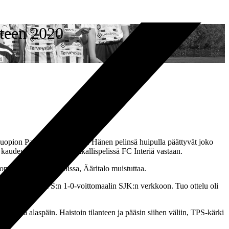
uteen 2020
uopion Palloseuraa vastaan. Hänen pelinsä huipulla päättyvät joko
n kauden 2020 toisessa paikallispelissä FC Interiä vastaan.
omissa käsissä ja jaloissa, Ääritalo muistuttaa.
ritalo taituroi TPS:n 1-0-voittomaalin SJK:n verkkoon. Tuo ottelu oli
i lähteä alaspäin. Haistoin tilanteen ja pääsin siihen väliin, TPS-kärki