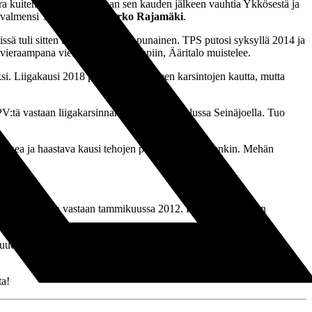
ura kuitenkin lähti hakemaan sen kauden jälkeen vauhtia Ykkösestä ja
 valmensi TPS:stä tuttu
Marko Rajamäki
.
issä tuli sitten uran ainoa suora punainen. TPS putosi syksyllä 2014 ja
n vieraampana vieraaseen pukukoppiin, Ääritalo muistelee.
si. Liigakausi 2018 päättyi putoamiseen karsintojen kautta, mutta
V:tä vastaan liigakarsinnan toisessa osaottelussa Seinäjoella. Tuo
i vaikea ja haastava kausi tehojen puolesta, ja muutenkin. Mehän
dad ja Tobagoa vastaan tammikuussa 2012. Poikien ja nuorten
uuden tunne. Ja mitä TPS:ään tulee, niin kyllähän minulla täysin
ta!