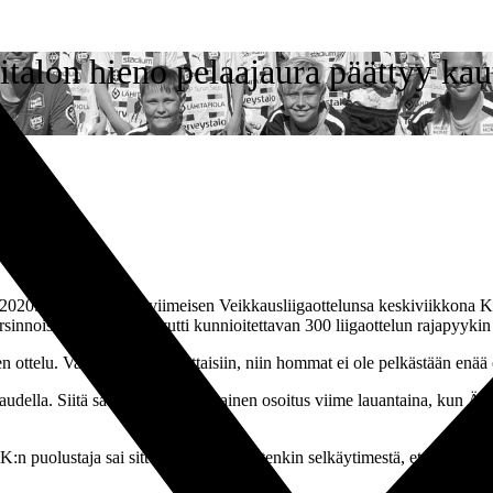
talon hieno pelaajaura päättyy ka
2020. Hän pelaa vihoviimeisen Veikkausliigaottelunsa keskiviikkona K
karsinnoissa. Ääritalo saavutti kunnioitettavan 300 liigaottelun rajapyyki
en ottelu. Vaikka me onnistuttaisiin, niin hommat ei ole pelkästään enää 
audella. Siitä saatiin taas erinomainen osoitus viime lauantaina, kun Ää
puolustaja sai sitten pallon, tuli jotenkin selkäytimestä, että syöttö vo