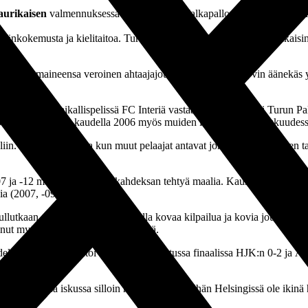
urikaisen
valmennuksessa kaudella 2002 Jalkapallon Ykkösessä. Hän 
elämänkokemusta ja kielitaitoa. Turkuun ja TPS-paitaan hän palasi takai
en aikaan maineensa veroinen ahtaajajoukkue ja niillä oli hyvin äänekäs 
n sopivasti paikallispelissä FC Interiä vastaan. FC Inter johti Turun Pa
ot otteet huomioitiin kaudella 2006 myös muiden liigapelaajien keskuudess
äliin. Siitä se tuli. Aina kun muut pelaajat antavat jonkun tunnustuksen ta
007 ja -12 maalisaldot olivat kahdeksan tehtyä maalia. Kausien 2007-12
a (2007, -09, -10 ja -12).
ullutkaan. Noina vuosina oli todella kovaa kilpailua ja kovia joukkuei
nut myös meille tulla, Ääritalo tietää.
lla 2010. TPS kaatoi Helsingissä pelatussa finaalissa HJK:n 0-2 ja Äärit
della hyvässä iskussa silloin myös liigassa. Eihän Helsingissä ole ikinä he