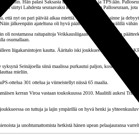
lin riveihin. Hän palasi Saksasta takaisin Suomeen ja TPS:ään. Pallose
 Hän siirtyi Lahdesta seuraavaksi kaudeksi Kuopion Palloseuraan, jota
 että nyt on pari päivää aikaa miettiä. Tuli nopea lähtö sinne ja debyyt
 Näin jälkeenpäin ajateltuna oli hyvä päätös lähteä, mennä välillä vähä
än oli nostamassa raitapaitoja Veikkausliigaan Ykkösen kauden päätteek
alla osumallaan.
älleen liigakarsintojen kautta. Ääritalo iski joukkueensa voittomaalin KP
ime syksynä Seinäjoella siinä maalissa purkautui paljon, koska takana ol
lauttaa mieliin.
S-ottelua 301 ottelua ja viimeistellyt niissä 65 maalia.
mäisen kerran Viroa vastaan toukokuussa 2010. Maalitili aukesi Trini
joukkueessa on tuttuja ja lajin ympärillä on hyvä henki ja yhteenkuuluv
ienoista ja unohtumattomista hetkistä hänen upean pelaajauransa varrel