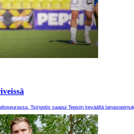
iveissä
Palloseurassa. Tsirigotis saapui Tepsiin keväällä lainasopi