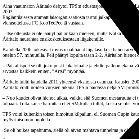
Aina vaatimaton Ääritalo debytoi TPS:n edustusjoukkueessa
Mika La
2003.
Englantilaisesta ammattilaisorganisaatiosta tarttui jalkapallo-oppia, 
vierasottelussa FC KooTeePee:tä vastaan.
– Itse ottelusta ei ole jäänyt paljonkaan mieleen, mutta Kotka oli siih
Ääritalo naurahtaa ensikosketuksestaan liigakentille.
Kaudella 2006 aukesivat myös maalihanat liigatasolla ja hänen arvollee
ottelun 57. minuutilla. Peli päättyi lopulta tasan 2-2. Ääritalon hien
– Paikallispeli se oli, joku puski takatolpalle ja ehdin palloon ekana v
arvostaa kaikkein eniten, ”Ärtsi” myöntää.
Ääritalo tulitti kaudella 2011 yhteensä yksitoista osumaa. Kausien 2
Ääritalo voitti noiden vuosien aikana TPS:n paidassa neljä SM-pronssi
– Nuo kaudet olivat hienoa aikaa, vaikka sitä Suomen mestaruutta ei t
tuloaan. Totta kai se harmittaa ettei SM-kultaa tullut, koska se olisi voi
TPS voitti kuitenkin toisen himoitun kilpailun, eli Suomen Cupin kaude
myös katsomon puolella.
-Se oli huikea tapahtuma, siellä oli aivan mahtava tunnelma ja oltiin to