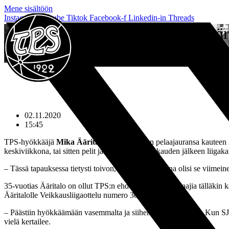
Mene sisältöön
Instagram
Youtube
Tiktok
Facebook-f
Linkedin-in
Threads
Mika Ääri
ETUSIVU
»
MIKA ÄÄRITALON HIENO PELAAJAURA PÄÄTTYY KAUTEEN 2020
02.11.2020
15:45
TPS-hyökkääjä
Mika Ääritalo
päättää hienon pelaajauransa kauteen 
keskiviikkona, tai sitten pelit jatkuvat vielä liigakauden jälkeen liiga
– Tässä tapauksessa tietysti toivon, että keskiviikkona olisi se viimein
35-vuotias Ääritalo on ollut TPS:n ehdottomia avainpelaajia tälläkin k
Ääritalolle Veikkausliigaottelu numero 301.
– Päästiin hyökkäämään vasemmalta ja siihen tuli pieni katko. Kun SJK:n 
vielä kertailee.