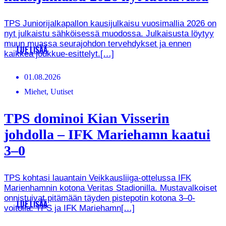
TPS Juniorijalkapallon kausijulkaisu vuosimallia 2026 on
nyt julkaistu sähköisessä muodossa. Julkaisusta löytyy
muun muassa seurajohdon tervehdykset ja ennen
LUE LISÄÄ
kaikkea joukkue-esittelyt.[…]
01.08.2026
Miehet, Uutiset
TPS dominoi Kian Visserin
johdolla – IFK Mariehamn kaatui
3–0
TPS kohtasi lauantain Veikkausliiga-ottelussa IFK
Marienhamnin kotona Veritas Stadionilla. Mustavalkoiset
onnistuivat pitämään täyden pistepotin kotona 3–0-
LUE LISÄÄ
voitolla. TPS ja IFK Mariehamn[…]