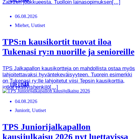
LUE LISÄÄ
Zabrzen joukkueesta. Tuolloin lainasopimuksen[…]
06.08.2026
Miehet, Uutiset
TPS:n kausikortit tuovat iloa
Tukenasi ry:n nuorille ja senioreille
TPS Jalkapallon kausikortteja on mahdollista ostaa myös
lahjoitettavaksi hyväntekeväisyyteen. Tuorein esimerkki
on Tukenasi ry:lle lahjoitetut viisi Tepsin kausikorttia,
LUE LISÄÄ
jotka yksityishenkilö[…]
04.08.2026
Juniorit, Uutiset
TPS Juniorijalkapallon
kausijulkaisu 2026 nyt luettavissa