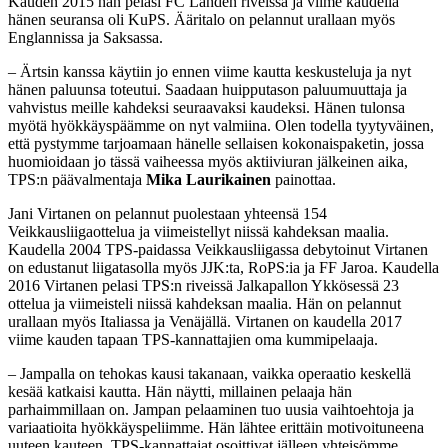
Kauden 2015 hän pelasi FC Lahden riveissä ja viime kaudella
hänen seuransa oli KuPS. Ääritalo on pelannut urallaan myös
Englannissa ja Saksassa.
– Ärtsin kanssa käytiin jo ennen viime kautta keskusteluja ja nyt
hänen paluunsa toteutui. Saadaan huipputason paluumuuttaja ja
vahvistus meille kahdeksi seuraavaksi kaudeksi. Hänen tulonsa
myötä hyökkäyspäämme on nyt valmiina. Olen todella tyytyväinen,
että pystymme tarjoamaan hänelle sellaisen kokonaispaketin, jossa
huomioidaan jo tässä vaiheessa myös aktiiviuran jälkeinen aika,
TPS:n päävalmentaja
Mika Laurikainen
painottaa.
Jani Virtanen on pelannut puolestaan yhteensä 154
Veikkausliigaottelua ja viimeistellyt niissä kahdeksan maalia.
Kaudella 2004 TPS-paidassa Veikkausliigassa debytoinut Virtanen
on edustanut liigatasolla myös JJK:ta, RoPS:ia ja FF Jaroa. Kaudella
2016 Virtanen pelasi TPS:n riveissä Jalkapallon Ykkösessä 23
ottelua ja viimeisteli niissä kahdeksan maalia. Hän on pelannut
urallaan myös Italiassa ja Venäjällä. Virtanen on kaudella 2017
viime kauden tapaan TPS-kannattajien oma kummipelaaja.
– Jampalla on tehokas kausi takanaan, vaikka operaatio keskellä
kesää katkaisi kautta. Hän näytti, millainen pelaaja hän
parhaimmillaan on. Jampan pelaaminen tuo uusia vaihtoehtoja ja
variaatioita hyökkäyspeliimme. Hän lähtee erittäin motivoituneena
uuteen kauteen. TPS-kannattajat osoittivat jälleen yhteisömme