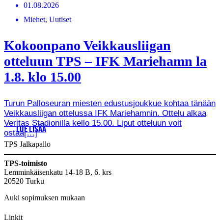
01.08.2026
Miehet, Uutiset
Kokoonpano Veikkausliigan
otteluun TPS – IFK Mariehamn la
1.8. klo 15.00
Turun Palloseuran miesten edustusjoukkue kohtaa tänään
Veikkausliigan ottelussa IFK Mariehamnin. Ottelu alkaa
Veritas Stadionilla kello 15.00. Liput otteluun voit
LUE LISÄÄ
ostaa[…]
TPS Jalkapallo
TPS-toimisto
Lemminkäisenkatu 14-18 B, 6. krs
20520 Turku
Auki sopimuksen mukaan
Linkit