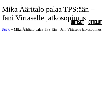
Mene
Mika Ääritalo palaa TPS:ään –
sisältöön
Jani Virtaselle jatkosopimus
UUTISET
OTTELUT
»
Mika Ääritalo palaa TPS:ään – Jani Virtaselle jatkosopimus
Etusivu