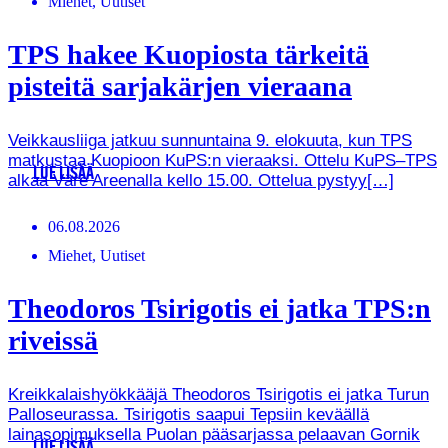
Miehet, Uutiset
TPS hakee Kuopiosta tärkeitä
pisteitä sarjakärjen vieraana
Veikkausliiga jatkuu sunnuntaina 9. elokuuta, kun TPS
matkustaa Kuopioon KuPS:n vieraaksi. Ottelu KuPS–TPS
LUE LISÄÄ
alkaa Väre Areenalla kello 15.00. Ottelua pystyy[…]
06.08.2026
Miehet, Uutiset
Theodoros Tsirigotis ei jatka TPS:n
riveissä
Kreikkalaishyökkääjä Theodoros Tsirigotis ei jatka Turun
Palloseurassa. Tsirigotis saapui Tepsiin keväällä
lainasopimuksella Puolan pääsarjassa pelaavan Gornik