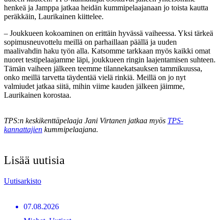
henkeä ja Jamppa jatkaa heidän kummipelaajanaan jo toista kautta
peräkkäin, Laurikainen kiittelee.
– Joukkueen kokoaminen on erittäin hyvässä vaiheessa. Yksi tärkeä
sopimusneuvottelu meillä on parhaillaan päällä ja uuden
maalivahdin haku työn alla. Katsomme tarkkaan myös kaikki omat
nuoret testipelaajamme läpi, joukkueen ringin laajentamisen suhteen.
Tämän vaiheen jälkeen teemme tilannekatsauksen tammikuussa,
onko meillä tarvetta täydentää vielä rinkiä. Meillä on jo nyt
valmiudet jatkaa siitä, mihin viime kauden jälkeen jäimme,
Laurikainen korostaa.
TPS:n keskikenttäpelaaja Jani Virtanen jatkaa myös
TPS-
kannattajien
kummipelaajana.
Lisää uutisia
Uutisarkisto
07.08.2026