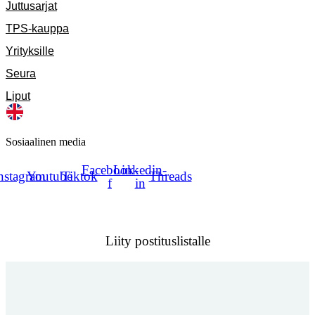
Juttusarjat
TPS-kauppa
Yrityksille
Seura
Liput
Sosiaalinen media
Facebook-
Linkedin-
nstagram
Youtube
Tiktok
Threads
f
in
Liity postituslistalle