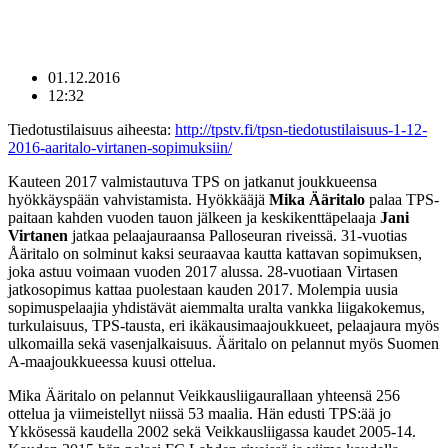
01.12.2016
12:32
Tiedotustilaisuus aiheesta:
http://tpstv.fi/tpsn-tiedotustilaisuus-1-12-
2016-aaritalo-virtanen-sopimuksiin/
Kauteen 2017 valmistautuva TPS on jatkanut joukkueensa
hyökkäyspään vahvistamista. Hyökkääjä
Mika Ääritalo
palaa TPS-
paitaan kahden vuoden tauon jälkeen ja keskikenttäpelaaja
Jani
Virtanen
jatkaa pelaajauraansa Palloseuran riveissä. 31-vuotias
Åäritalo on solminut kaksi seuraavaa kautta kattavan sopimuksen,
joka astuu voimaan vuoden 2017 alussa. 28-vuotiaan Virtasen
jatkosopimus kattaa puolestaan kauden 2017. Molempia uusia
sopimuspelaajia yhdistävät aiemmalta uralta vankka liigakokemus,
turkulaisuus, TPS-tausta, eri ikäkausimaajoukkueet, pelaajaura myös
ulkomailla sekä vasenjalkaisuus. Ääritalo on pelannut myös Suomen
A-maajoukkueessa kuusi ottelua.
Mika Ääritalo on pelannut Veikkausliigaurallaan yhteensä 256
ottelua ja viimeistellyt niissä 53 maalia. Hän edusti TPS:ää jo
Ykkösessä kaudella 2002 sekä Veikkausliigassa kaudet 2005-14.