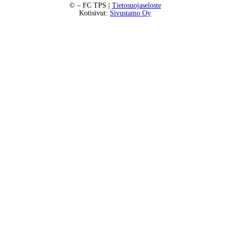
©
– FC TPS |
Tietosuojaseloste
Kotisivut:
Sivustamo Oy