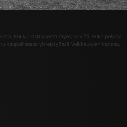
ista. Kuukurkistuksesta myös selviää, kuka pelaaja
tu kaupallisessa yhteistyössä Veikkauksen kanssa.