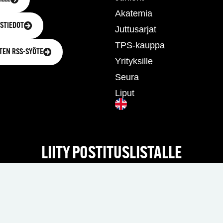
Akatemia
STIEDOT
Juttusarjat
TPS-kauppa
TEN RSS-SYÖTE
Yrityksille
Seura
Liput
LIITY POSTITUSLISTALLE