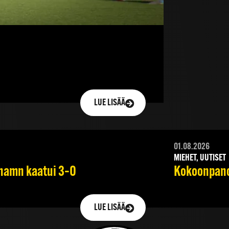
LUE LISÄÄ
01.08.2026
MIEHET, UUTISET
ehamn kaatui 3–0
Kokoonpano 
LUE LISÄÄ