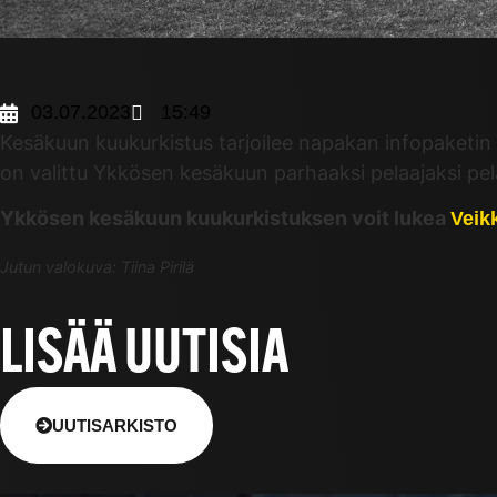
03.07.2023
15:49
Kesäkuun kuukurkistus tarjoilee napakan infopaketin 
on valittu Ykkösen kesäkuun parhaaksi pelaajaksi pe
Ykkösen kesäkuun kuukurkistuksen voit lukea
Veikk
Jutun valokuva: Tiina Pirilä
LISÄÄ UUTISIA
UUTISARKISTO