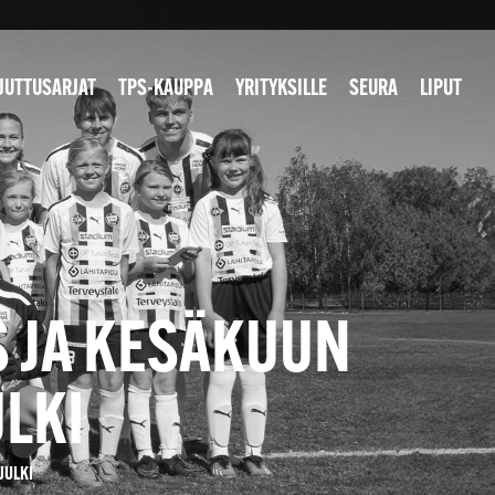
JUTTUSARJAT
TPS-KAUPPA
YRITYKSILLE
SEURA
LIPUT
 JA KESÄKUUN
LKI
JULKI