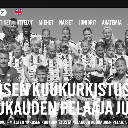
TISET
OTTELUT
MIEHET
NAISET
JUNIORIT
AKATEMIA
ÖSEN KUUKURKISTUS
UKAUDEN PELAAJA JU
IVU
»
MIESTEN YKKÖSEN KUUKURKISTUS JA KESÄKUUN KUUKAUDEN PELAAJA 