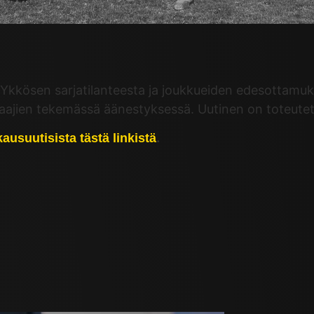
Ykkösen sarjatilanteesta ja joukkueiden edesottamuks
laajien tekemässä äänestyksessä. Uutinen on toteutet
.
ausuutisista tästä linkistä