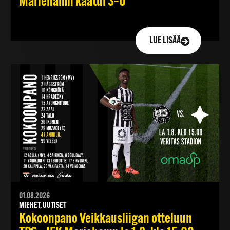
Mariehamn kaatui 3–0
LUE LISÄÄ
01.08.2026
MIEHET, UUTISET
Kokoonpano Veikkausliigan otteluun