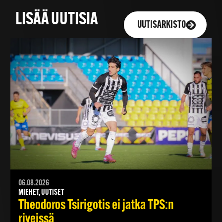
LISÄÄ UUTISIA
UUTISARKISTO
06.08.2026
MIEHET, UUTISET
Theodoros Tsirigotis ei jatka TPS:n
riveissä