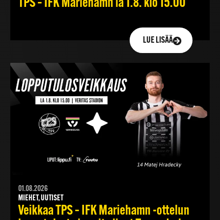
TPS – IFK Mariehamn la 1.8. klo 15.00
LUE LISÄÄ
01.08.2026
MIEHET, UUTISET
Veikkaa TPS – IFK Mariehamn -ottelun