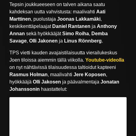
Tepsin joukkueeseen on talven aikana saatu
kahdeksan uutta vahvistusta: maalivahti
Aati
Marttinen
, puolustaja
Joonas Lakkamäki
,
keskikenttäpelaajat
Daniel Rantanen
ja
Anthony
Annan
sekä hyökkääjät
Simo Roiha
,
Demba
Savage
,
Olli Jakonen
ja
Linus Rönnberg
.
TPS vietti kauden avajaistilaisuutta vierailukeskus
Joen tiloissa aiemmin tällä viikolla.
Youtube-videolla
on nyt nähtävissä tilaisuudessa taltioidut kapteeni
Rasmus Holman
, maalivahti
Jere Koposen
,
hyökkääjä
Olli Jakosen
ja päävalmentaja
Jonatan
Johanssonin
haastattelut: