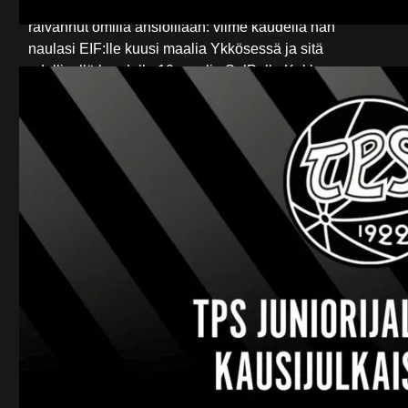
2021. Pelipaikkansa Tepsiin Olli Jakonen on kuitenkin
raivannut omilla ansioillaan: viime kaudella hän
naulasi EIF:lle kuusi maalia Ykkösessä ja sitä
edellisellä kaudella 10 maalia SalPalle Kakkosessa.
Uusi tuttavuus hyökkäyksessä on 19-vuotias
Linus
Rönnberg
. Poikien maajoukkueessakin esiintynyt
Rönnberg on esittänyt ennakkoluulottomia otteita
harjoituskauden peleissä. Motivaatiota ja rohkeutta
tältä nuorelta lupaukselta ei puutu, sillä
tulevaisuudentavoitteekseen hän ilmoittaa
jalkapalloammattilaisuuden Euroopan
huippusarjoissa.
Laituri
Albijon Muzaci
on TPS:n väsymätön työmies,
joka antaa aina kaikkensa kentällä. Alkava kausi on
Muzacille jo neljäs Tepsissä. ”Albin” arvoa joukkueelle
ei mitata pelkästään maaleissa, mutta niitäkin hän on
tehnyt Ykkösessä tasaisella tahdilla: viime kaudella
kuusi maalia ja kaudella 2019 seitsemän maalia.