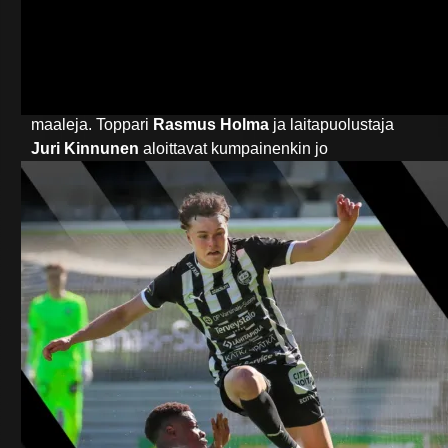
Taimi, Samba Benga, Joonas Sundman, Joonas
Lakkamäki, Severi Pöysä ja Roope Pakkanen.
Puolustuspäässä on paljon jatkuvuutta viime kauden
joukkueesta, joka päästi Ykkösen joukkueista vähiten
maaleja. Toppari
Rasmus Holma
ja laitapuolustaja
Juri Kinnunen
aloittavat kumpainenkin jo
kahdeksannen kautensa Turun Palloseurassa.
Puolustuksen kokeneisiin johtohahmoihin kuuluu
myös Suomen A-maajoukkueessa kaksi maaottelua
urallaan pelannut
Kalle Taimi
, joka pystyy pelaamaan
sekä laitapuolustajana että topparina.
Nopeutta ja fyysisyyttä Palloseuran puolustukseen
tuovat viime kauden joukkueesta tutut laitapuolustaja
Joonas Sundman
ja senegalilaistoppari
Samba
Benga
. TPS-puolustuksen uusi vahvistus on nuorten
maajoukkueessakin esiintynyt 20-vuotias
laitapuolustaja
Joonas Lakkamäki
. Pakiston nuoreen