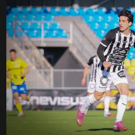
Yksi Ykkösen mielenkiintoisimpia seurattavia on
ehdottomasti TPS:n keskikentän pallotaituri
Daniel
Rantanen
, jonka potkutekniikka on todellista taidetta.
Seiskapaitaa kantavan Rantasen kaukovedot, vaparit,
kulmapotkut ja oivaltavat syötöt ovat Tepsille
merkittävä ase alkavalla kaudella.
Keskikentän luottosotureihin kuuluu seuran oma
kasvatti
Jesper Karlsson
, jonka valmennusjohto voi
heittää kentälle tilanteessa kuin tilanteessa.
Päävalmentaja Jonatan Johansson ja urheilujohtaja
Mika Laurikainen
ovat povanneet Karlssonista yhtä
kauden läpimurtopelaajaa. Karlssonin lisäksi Tepsin
lahjakkaisiin omiin kasvatteihin lukeutuu
keskikenttäpelaaja
Santeri Pohjolainen
. Kokeneet
maajoukkueratsut Hämäläinen ja Annan pystyvät
varmasti auttamaan nuoria keskikenttämiehiä
ottamaan seuraavat kehitysaskeleet.
Yksi kiehtovimmista tarinoista TPS:n joukkueessa