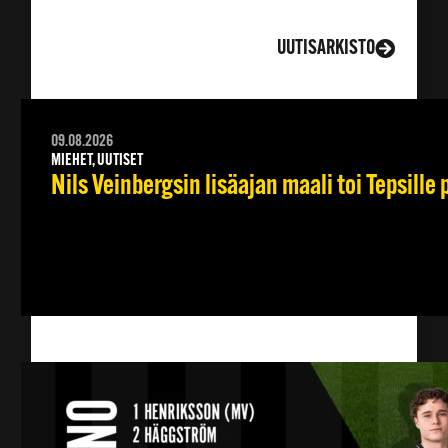
LISÄÄ UUTISIA
UUTISARKISTO
09.08.2026
MIEHET, UUTISET
Nils Veinbergsin lisäajan maali toi Tepsille