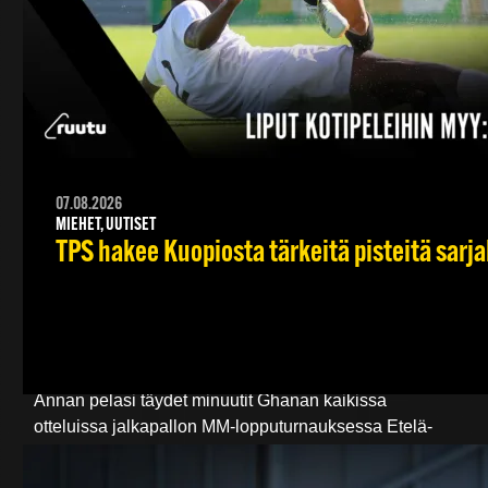
kaartiin kuuluvat myös 19-vuotiaat
Roope Pakkanen
ja
Severi Pöysä
. Pöysä teki Ykkösen debyyttinsä
viime kaudella, Pakkasella debyytti on edessä tällä
kaudella.
Keskikenttä ja hyökkäys:
Kasper Hämäläinen,
Anthony Annan, Daniel Rantanen, Jesper Karlsson,
Santeri Pohjolainen, Albijon Muzaci, Jasper Jalonen,
Simo Roiha, Demba Savage, Olli Jakonen, Linus
07.08.2026
MIEHET, UUTISET
Rönnberg ja Onnipekka Pajula.
TPS hakee Kuopiosta tärkeitä pisteitä sarj
Keskikentällä TPS:llä on huima määrä taitoa ja
kokemusta. Turun oma poika
Kasper Hämäläinen
on
pelannut 63 A-maaottelua Huuhkaja-paidassa.
Keskikentän pohjalla viihtyvä
Anthony Annan
on
uransa aikana edustanut Ghanaa 64 A-maaottelussa.
Annan pelasi täydet minuutit Ghanan kaikissa
otteluissa jalkapallon MM-lopputurnauksessa Etelä-
Afrikassa vuonna 2010.