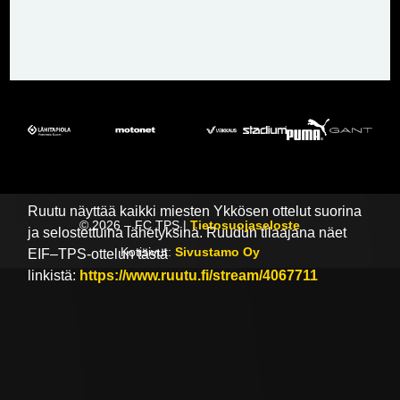
otteluajan jälkeen tasan, pelataan jatko-ottelu. Voittaja
on jatko-ottelussa enemmän maaleja tehnyt joukkue.
Jos kumpikaan joukkue ei tee maaleja jatko-ottelussa,
niin suoritetaan rangaistuspotkukilpailu.
Ykkösessä 10., 11. ja 12. sijalle sijoittuneet joukkueet
putoavat suoraan Kakkoseen kaudelle 2023.
TELEVISIOINTI
Ruutu näyttää kaikki miesten Ykkösen ottelut suorina
©
2026
– FC TPS |
Tietosuojaseloste
ja selostettuina lähetyksinä. Ruudun tilaajana näet
Kotisivut:
Sivustamo Oy
EIF–TPS-ottelun tästä
linkistä:
https://www.ruutu.fi/stream/4067711