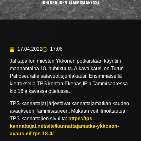
JUHLAKAUDEN TAMMISAARESSA
17.04.2022
17:08
Jalkapallon miesten Ykkönen potkaistaan käyntiin
maanantaina 18. huhtikuuta. Alkava kausi on Turun
Palloseuralle satavuotisjuhlakausi. Ensimmäisellä
kierroksella TPS kohtaa Ekenäs IF:n Tammisaaressa
klo 16 alkavassa ottelussa.
TPS-kannattajat järjestävät kannattajamatkan kauden
avaukseen Tammisaareen. Mukaan voit ilmoittautua
TPS-kannattajien sivuilta:
https://tps-
kannattajat.net/site/kannattajamatka-ykkosen-
avaus-eif-tps-18-4/