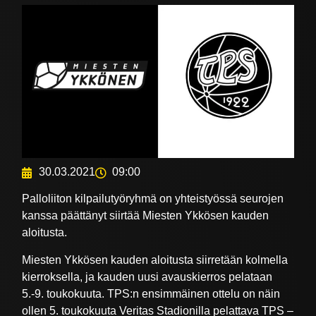
30.03.2021
09:00
Palloliiton kilpailutyöryhmä on yhteistyössä seurojen
kanssa päättänyt siirtää Miesten Ykkösen kauden
aloitusta.
Miesten Ykkösen kauden aloitusta siirretään kolmella
kierroksella, ja kauden uusi avauskierros pelataan
5.-9. toukokuuta. TPS:n ensimmäinen ottelu on näin
ollen 5. toukokuuta Veritas Stadionilla pelattava TPS –