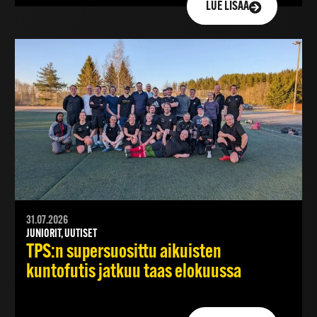
LUE LISÄÄ
31.07.2026
JUNIORIT, UUTISET
TPS:n supersuosittu aikuisten
kuntofutis jatkuu taas elokuussa