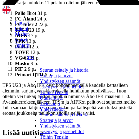
lohkon sarjataulukko 11 pelatun ottelun jälkeen on seuraavanlainen:
Pallo-Iirot
31 p.
FC Åland
24 p.
Uutiset
FC Inter 2
22 p.
Ottelut
TPS U23
19 p.
Miehet
ÅIFK
17 p.
Naiset
TPK
13 p.
Juniorit
PaiHa
12 p.
TOVE
12 p.
VG-62
11 p.
TPS
Masku
9 p.
PIF
2
9 p.
Seuran esittely ja historia
Peimari UTD
6 p.
Strategia ja arvot
Yhdistyksen säännöt
TPS U23 ja Åbo IFK ovat kohdanneet tällä kaudella kertaalleen
Jäsenyys ja jäsenehdot
aiemmin, sarjan avauskierroksella huhtikuun puolivälissä. Tuon
Töihin Tepsiin
ottelun vei tiukan taiston tauottua nimiinsä Åbo IFK maalein 1–0.
Uutisarkisto
Avauskierroksen jälkeen TPS:n ja ÅIFK:n pelit ovat sujuneet melko
Tietosuoja
lailla samaan tahtiin, ja ennen illan paikallispeliä vain kaksi pistettä
Yhteystiedot
erottaa joukkueita taulukon sijoilla neljä ja viisi.
Seuran esittely ja historia
Strategia ja arvot
Yhdistyksen säännöt
Lisää uutisia
Jäsenyys ja jäsenehdot
Töihin Tepsiin