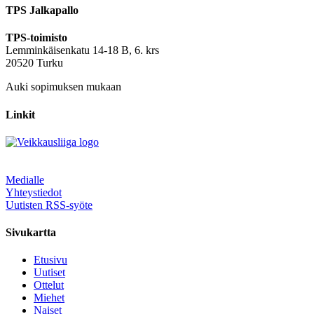
TPS Jalkapallo
TPS-toimisto
Lemminkäisenkatu 14-18 B, 6. krs
20520 Turku
Auki sopimuksen mukaan
Linkit
Medialle
Yhteystiedot
Uutisten RSS-syöte
Sivukartta
Etusivu
Uutiset
Ottelut
Miehet
Naiset