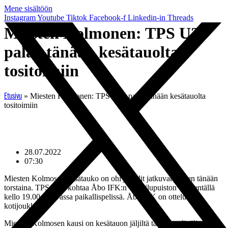
Mene sisältöön
Instagram
Youtube
Tiktok
Facebook-f
Linkedin-in
Threads
Miesten Kolmonen: TPS U23
palaa tänään kesätauolta
tositoimiin
»
Miesten Kolmonen: TPS U23 palaa tänään kesätauolta
Etusivu
tositoimiin
28.07.2022
07:30
Miesten Kolmosen kesätauko on ohi ja pelit jatkuvat jälleen tänään
torstaina. TPS U23 kohtaa Åbo IFK:n Urheilupuiston Yläkentällä
kello 19.00 alkavassa paikallispelissä. Åbo IFK on ottelussa
kotijoukkue.
Miesten Kolmosen kausi on kesätauon jäljiltä tasan puolivälissä. A-