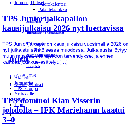
Juniorit, Uutiset
Vuorokalenteri
Palautelaatikko
TPS Juniorijalkapallon
Joukkueet
kausijulkaisu 2026 nyt luettavissa
Turnaukset ja tapahtumat
TPS Juniorijalkapallon kausijulkaisu vuosimallia 2026 on
TPS:n ottelut
nyt julkaistu sähköisessä muodossa. Julkaisusta löytyy
Seuran yhteystiedot
muun muassa seurajohdon tervehdykset ja ennen
LUE LISÄÄ
kaikkea joukkue-esittelyt.[…]
In english
01.08.2026
Akatemia
Juttusarjat
Miehet, Uutiset
TPS-kauppa
Yrityksille
TPS dominoi Kian Visserin
Seura
Liput
johdolla – IFK Mariehamn kaatui
3–0