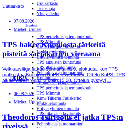
Uutisarkisto
Uutisarkisto
Tietosuoja
Yhteystiedot
07.08.2026
Toiminta
Miehet, Uutiset
TPS perhefutis ja temppukoulu
TPS Mimmit
TPS hakee Kuopiosta tärkeitä
Kimi-Tiikerin Futiskerho
pisteitä sarjakärjen vieraana
Joukkuetoiminta
Erityisryhmien toiminta
TPS aikuisten kuntofutis
TPS iltapäivätoiminta
Veikkausliiga jatkuu sunnuntaina 9. elokuuta, kun TPS
Pelinohjaus ja tuomarointi
matkustaa Kuopioon KuPS:n vieraaksi. Ottelu KuPS–TPS
Koulutukset
LUE LISÄÄ
alkaa Väre Areenalla kello 15.00. Ottelua pystyy[…]
Turnaukset ja tapahtumat
TPS perhefutis ja temppukoulu
TPS Mimmit
06.08.2026
Kimi-Tiikerin Futiskerho
Miehet, Uutiset
Joukkuetoiminta
Erityisryhmien toiminta
TPS aikuisten kuntofutis
Theodoros Tsirigotis ei jatka TPS:n
TPS iltapäivätoiminta
Pelinohjaus ja tuomarointi
riveissä