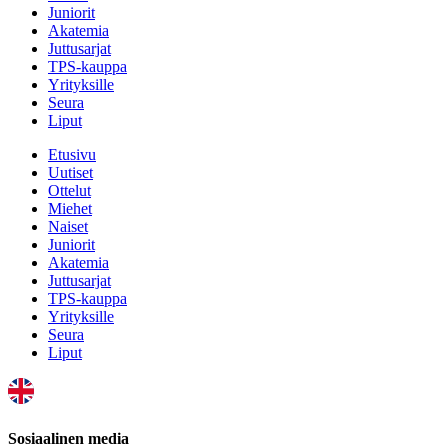
Juniorit
Akatemia
Juttusarjat
TPS-kauppa
Yrityksille
Seura
Liput
Etusivu
Uutiset
Ottelut
Miehet
Naiset
Juniorit
Akatemia
Juttusarjat
TPS-kauppa
Yrityksille
Seura
Liput
Sosiaalinen media