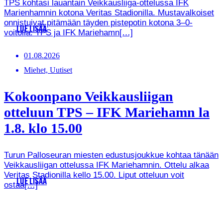
TPS kohtasi lauantain Veikkausliiga-ottelussa IFK
Marienhamnin kotona Veritas Stadionilla. Mustavalkoiset
onnistuivat pitämään täyden pistepotin kotona 3–0-
LUE LISÄÄ
voitolla. TPS ja IFK Mariehamn[…]
01.08.2026
Miehet, Uutiset
Kokoonpano Veikkausliigan
otteluun TPS – IFK Mariehamn la
1.8. klo 15.00
Turun Palloseuran miesten edustusjoukkue kohtaa tänään
Veikkausliigan ottelussa IFK Mariehamnin. Ottelu alkaa
Veritas Stadionilla kello 15.00. Liput otteluun voit
LUE LISÄÄ
ostaa[…]