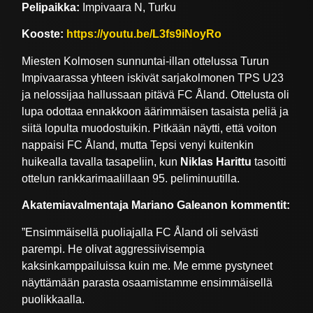
Pelipaikka:
Impivaara N, Turku
Kooste:
https://youtu.be/L3fs9iNoyRo
Miesten Kolmosen sunnuntai-illan ottelussa Turun
Impivaarassa yhteen iskivät sarjakolmonen TPS U23
ja nelossijaa hallussaan pitävä FC Åland. Ottelusta oli
lupa odottaa ennakkoon äärimmäisen tasaista peliä ja
siitä lopulta muodostuikin. Pitkään näytti, että voiton
nappaisi FC Åland, mutta Tepsi venyi kuitenkin
huikealla tavalla tasapeliin, kun
Niklas Harittu
tasoitti
ottelun rankkarimaalillaan 95. peliminuutilla.
Akatemiavalmentaja Mariano Galeanon kommentit:
”Ensimmäisellä puoliajalla FC Åland oli selvästi
parempi. He olivat aggressiivisempia
kaksinkamppailuissa kuin me. Me emme pystyneet
näyttämään parasta osaamistamme ensimmäisellä
puolikkaalla.