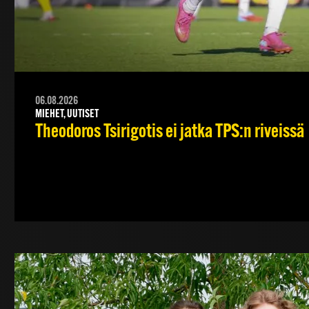
06.08.2026
MIEHET, UUTISET
Theodoros Tsirigotis ei jatka TPS:n riveissä