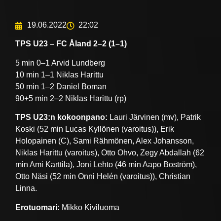
19.06.2022
22:02
TPS U23 – FC Åland 2–2 (1–1)
5 min 0–1 Arvid Lundberg
10 min 1–1 Niklas Harittu
50 min 1–2 Daniel Boman
90+5 min 2–2 Niklas Harittu (rp)
TPS U23:n kokoonpano:
Lauri Järvinen (mv), Patrik
Koski (52 min Lucas Kyllönen (varoitus)), Erik
Holopainen (C), Sami Rähmönen, Alex Johansson,
Niklas Harittu (varoitus), Otto Ohvo, Zegy Abdallah (62
min Ami Karttila), Joni Lehto (46 min Aapo Boström),
Otto Näsi (52 min Onni Helén (varoitus)), Christian
Linna.
Erotuomari:
Mikko Kiviluoma