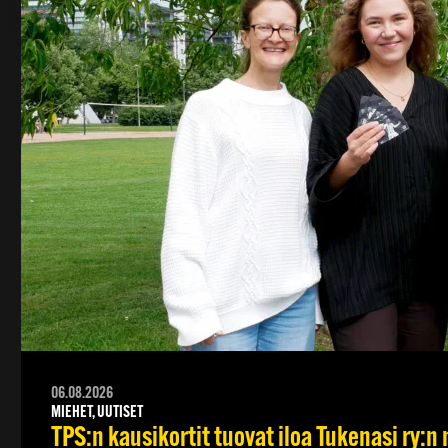
06.08.2026
MIEHET, UUTISET
TPS:n kausikortit tuovat iloa Tukenasi ry:n n