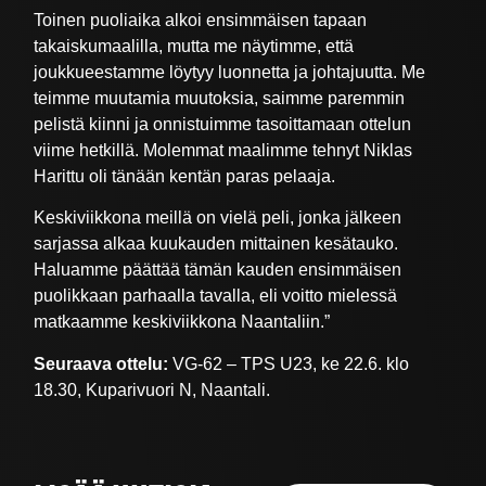
Toinen puoliaika alkoi ensimmäisen tapaan
takaiskumaalilla, mutta me näytimme, että
joukkueestamme löytyy luonnetta ja johtajuutta. Me
teimme muutamia muutoksia, saimme paremmin
pelistä kiinni ja onnistuimme tasoittamaan ottelun
viime hetkillä. Molemmat maalimme tehnyt Niklas
Harittu oli tänään kentän paras pelaaja.
Keskiviikkona meillä on vielä peli, jonka jälkeen
sarjassa alkaa kuukauden mittainen kesätauko.
Haluamme päättää tämän kauden ensimmäisen
puolikkaan parhaalla tavalla, eli voitto mielessä
matkaamme keskiviikkona Naantaliin.”
Seuraava ottelu:
VG-62 – TPS U23, ke 22.6. klo
18.30, Kuparivuori N, Naantali.