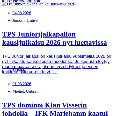
jotka yksityishenkilö[…]
04.08.2026
Juniorit, Uutiset
TPS Juniorijalkapallon
kausijulkaisu 2026 nyt luettavissa
TPS Juniorijalkapallon kausijulkaisu vuosimallia 2026 on
nyt julkaistu sähköisessä muodossa. Julkaisusta löytyy
muun muassa seurajohdon tervehdykset ja ennen
LUE LISÄÄ
kaikkea joukkue-esittelyt.[…]
01.08.2026
Miehet, Uutiset
TPS dominoi Kian Visserin
johdolla – IFK Mariehamn kaatui