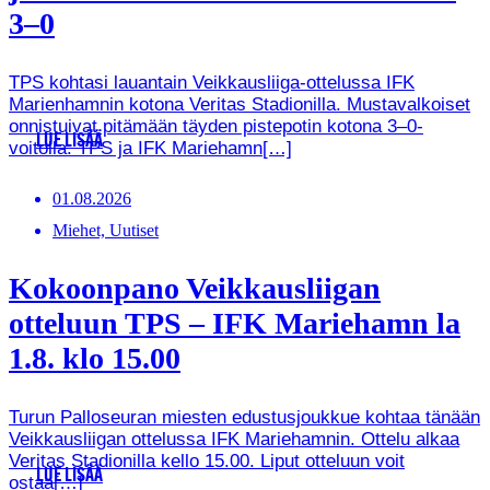
3–0
TPS kohtasi lauantain Veikkausliiga-ottelussa IFK
Marienhamnin kotona Veritas Stadionilla. Mustavalkoiset
onnistuivat pitämään täyden pistepotin kotona 3–0-
LUE LISÄÄ
voitolla. TPS ja IFK Mariehamn[…]
01.08.2026
Miehet, Uutiset
Kokoonpano Veikkausliigan
otteluun TPS – IFK Mariehamn la
1.8. klo 15.00
Turun Palloseuran miesten edustusjoukkue kohtaa tänään
Veikkausliigan ottelussa IFK Mariehamnin. Ottelu alkaa
Veritas Stadionilla kello 15.00. Liput otteluun voit
LUE LISÄÄ
ostaa[…]