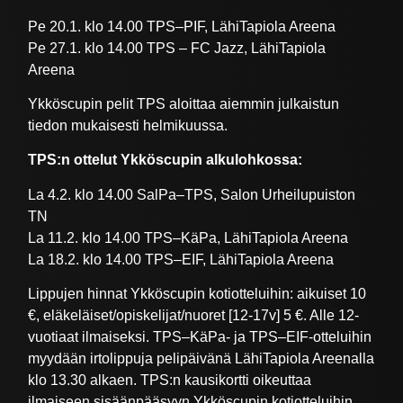
Pe 20.1. klo 14.00 TPS–PIF, LähiTapiola Areena
Pe 27.1. klo 14.00 TPS – FC Jazz, LähiTapiola
Areena
Ykköscupin pelit TPS aloittaa aiemmin julkaistun
tiedon mukaisesti helmikuussa.
TPS:n ottelut Ykköscupin alkulohkossa:
La 4.2. klo 14.00 SalPa–TPS, Salon Urheilupuiston
TN
La 11.2. klo 14.00 TPS–KäPa, LähiTapiola Areena
La 18.2. klo 14.00 TPS–EIF, LähiTapiola Areena
Lippujen hinnat Ykköscupin kotiotteluihin: aikuiset 10
€, eläkeläiset/opiskelijat/nuoret [12-17v] 5 €. Alle 12-
vuotiaat ilmaiseksi. TPS–KäPa- ja TPS–EIF-otteluihin
myydään irtolippuja pelipäivänä LähiTapiola Areenalla
klo 13.30 alkaen. TPS:n kausikortti oikeuttaa
ilmaiseen sisäänpääsyyn Ykköscupin kotiotteluihin.