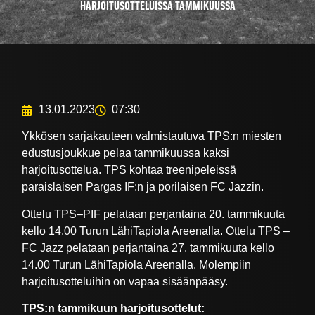
HARJOITUSOTTELUISSA TAMMIKUUSSA
13.01.2023
07:30
Ykkösen sarjakauteen valmistautuva TPS:n miesten
edustusjoukkue pelaa tammikuussa kaksi
harjoitusottelua. TPS kohtaa treenipeleissä
paraislaisen Pargas IF:n ja porilaisen FC Jazzin.
Ottelu TPS–PIF pelataan perjantaina 20. tammikuuta
kello 14.00 Turun LähiTapiola Areenalla. Ottelu TPS –
FC Jazz pelataan perjantaina 27. tammikuuta kello
14.00 Turun LähiTapiola Areenalla. Molempiin
harjoitusotteluihin on vapaa sisäänpääsy.
TPS:n tammikuun harjoitusottelut: